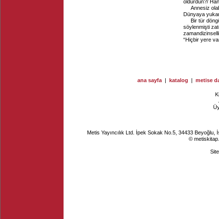
öldürdün?/ Han
Annesiz ola
Dünyaya yukarı
Bir tür döng
söylenmişti za
zamandizinsel
“Hiçbir yere v
ana sayfa
|
katalog
|
metise da
K
Ü
Metis Yayıncılık Ltd. İpek Sokak No.5, 34433 Beyoğlu, 
© metiskitap
Sit