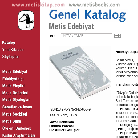
BUL
Necmiye Alpay,
Bejan Matur, 19
yıllarda öykü, 
yerleşti: Bize 
farklı bir yaba
tarihsel ve coğr
İnançların ort
“Rüzgâr Dolu K
doluluk ile boş
Beni Terketmesi
denebilecek gü
Bu söz bir a
ISBN13 978-975-342-658-9
köklerini aram
13X19,5 cm, 112 s.
köklerden biri 
İbrahim. Güçlü
Yazar Hakkında
Kürtçe yaza
Okuma Parçası
(“Bıro”) değil m
Eleştiriler Görüşler
Bejan Matur
göstermek üzere: