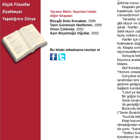
götürüp susuz 
Kitaptaki şii
kaplanıyla, öyk
Yazarın Metis Yayınları'ndaki
zamandizinsel b
diğer kitapları
‘Yaradılış’ 
Rüzgâr Dolu Konaklar
, 1996
gibi oluyor ve on
Tanrı Görmesin Harflerimi
, 1999
şiirde. ‘Harfler
Onun Çölünde
, 2002
dahil oluyor za
Ayın Büyüttüğü Oğullar
, 2002
fazla, kökler
Harfler için 
Kelimelerin doğ
vb. Kitapta so
Bu kitabı arkadaşına tavsiye et
taşımayabiliyor
Sonuçta belk
boyunca arada 
kitapta.
Akif Kurtulu
“Herkes ortaday
Gerçekte ter
tarafından terk 
gizleme gizilgü
bağlantı kurulur
“Lütuf ya da
Bir göğün bı
Senin bırak
Ve genişliği
Bozkırda ek
(“Senin Bırakı
‘Yuva’da bit
Kitap boyunc
olmadığından e
da şunu: “Kana
“Yedinci Gec
Kemiklerin/ Ve