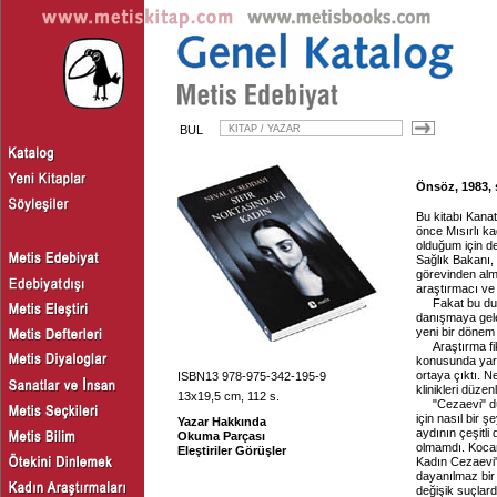
BUL
Önsöz, 1983, s
Bu kitabı Kanat
önce Mısırlı k
olduğum için d
Sağlık Bakanı, 
görevinden almı
araştırmacı ve 
Fakat bu d
danışmaya gele
yeni bir dönem
Araştırma fi
konusunda yard
ortaya çıktı. N
ISBN13 978-975-342-195-9
klinikleri düze
13x19,5 cm, 112 s.
"Cezaevi" d
için nasıl bir 
Yazar Hakkında
aydının çeşitli
Okuma Parçası
olmamdı. Kocam 
Eleştiriler Görüşler
Kadın Cezaevi' 
dayanılmaz bir
değişik suçlard