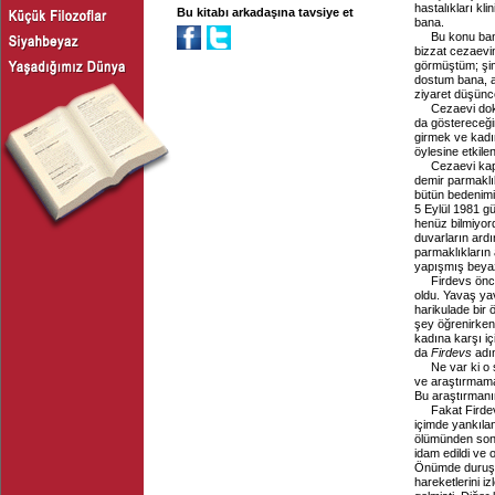
hastalıkları kl
Bu kitabı arkadaşına tavsiye et
bana.
Bu konu ban
bizzat cezaevin
görmüştüm; şim
dostum bana, a
ziyaret düşünc
Cezaevi dok
da göstereceğin
girmek ve kadı
öylesine etkile
Cezaevi kap
demir parmaklık
bütün bedenimi 
5 Eylül 1981 gü
henüz bilmiyor
duvarların ard
parmaklıkların 
yapışmış beyaz
Firdevs önc
oldu. Yavaş ya
harikulade bir
şey öğrenirken
kadına karşı iç
da
Firdevs
adın
Ne var ki o 
ve araştırmama 
Bu araştırmanı
Fakat Firde
içimde yankılan
ölümünden son
idam edildi ve
Önümde duruşunu
hareketlerini 