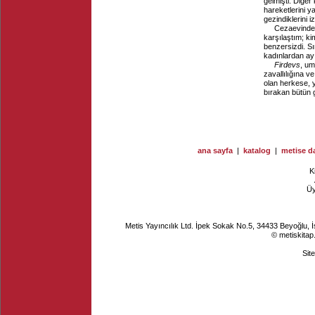
gelmişti. Diğer 
hareketlerini y
gezindiklerini 
Cezaevinde 
karşılaştım; ki
benzersizdi. Sır
kadınlardan ay
Firdevs
, um
zavallılığına v
olan herkese, 
bırakan bütün g
ana sayfa
|
katalog
|
metise da
K
Ü
Metis Yayıncılık Ltd. İpek Sokak No.5, 34433 Beyoğlu, 
© metiskitap
Sit