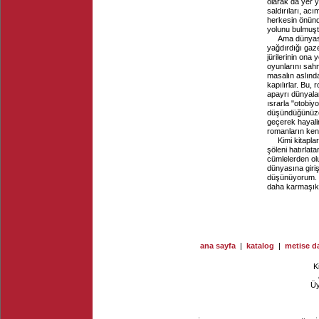
olarak da yer y
saldırıları, acı
herkesin önünde
yolunu bulmuşt
Ama dünyası
yağdırdığı gaze
jürilerinin ona 
oyunlarını sahn
masalın aslında
kapılırlar. Bu
apayrı dünyalar
ısrarla "otobiy
düşündüğünüzd
geçerek hayali
romanların kend
Kimi kitapla
şöleni hatırlat
cümlelerden olu
dünyasına giriş
düşünüyorum. 
daha karmaşık v
ana sayfa
|
katalog
|
metise da
K
Ü