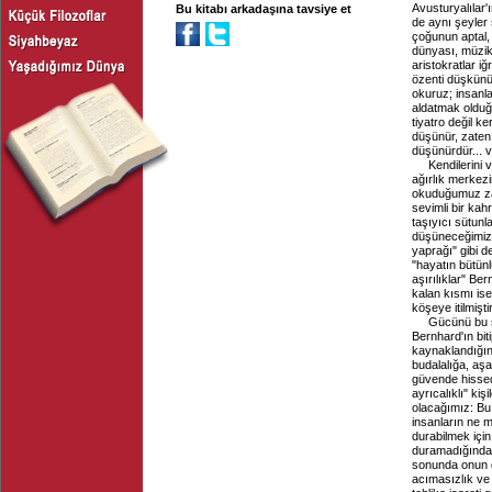
Avusturyalılar'
Bu kitabı arkadaşına tavsiye et
de aynı şeyler 
çoğunun aptal,
dünyası, müzik
aristokratlar i
özenti düşkünü
okuruz; insanl
aldatmak olduğu
tiyatro değil 
düşünür, zaten
düşünürdür... v
Kendilerini 
ağırlık merkezi
okuduğumuz zam
sevimli bir kah
taşıyıcı sütunla
düşüneceğimiz g
yaprağı" gibi 
"hayatın bütünl
aşırılıklar" Be
kalan kısmı ise
köşeye itilmiştir
Gücünü bu sa
Bernhard'ın bi
kaynaklandığın
budalalığa, aşa
güvende hissede
ayrıcalıklı" ki
olacağımız: Bu
insanların ne 
durabilmek için
duramadığından
sonunda onun d
acımasızlık ve