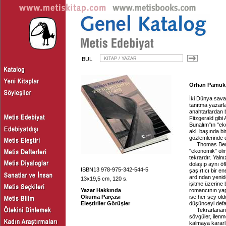
BUL
Orhan Pamuk,
İki Dünya savaş
tanıtma yazarla
anahtarlardan 
Fitzgerald gib
Bunalım"ın "ek
aklı başında bi
gözlemlerinde d
Thomas Bern
"ekonomik" olm
tekrardır. Yaln
dolaşıp aynı öf
ISBN13 978-975-342-544-5
şaşırtıcı bir en
ardından yenid
13x19,5 cm, 120 s.
işitme üzerine 
Yazar Hakkında
romancının yap
Okuma Parçası
ise her şey ol
Eleştiriler Görüşler
düşünceyi defal
Tekrarlanan
sövgüler, ilenm
kalmaya kararl