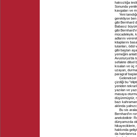
haksızlığa tesl
Sonunda yenilmi
kavgaları ve mü
Yeni tanıdığ
gerekliyse ben
gibi Bernhard d
Babasız büyümü
gibi Bernhard'ı
mücadeleyle, ka
adlarını verere
kitaplarını bas
tutanları, ödül
gibi baştan aşa
yemeğini anlatt
Avusturya'da top
sefalete dilsel b
kısalan ve üç n
uzayan, durmad
paragraf başla
Geleneksel 
çizdiği bu "elip
yeniden tekrarl
yazılan ve yazı
masaya oturmad
düşünmüştür, ne
bazı kahramanla
aklında yalnızc
Bu sis aral
Bernhard'ın ro
anekdotiktir: 
dünyamızda oldu
hikayeciklerin,
hakkında gelişt
da hatırlanırsa