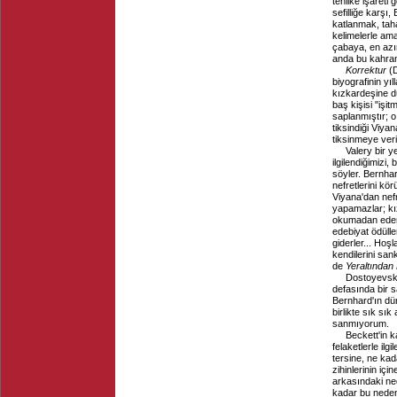
tehlike işareti
sefilliğe karşı
katlanmak, tah
kelimelerle aman
çabaya, en azın
anda bu kahram
Korrektur
(D
biyografinin yı
kızkardeşine d
baş kişisi "işi
saplanmıştır; o
tiksindiği Viya
tiksinmeye veri
Valery bir y
ilgilendiğimiz
söyler. Bernhar
nefretlerini k
Viyana'dan nefr
yapamazlar; kız
okumadan edemez
edebiyat ödülle
giderler... Hoş
kendilerini san
de
Yeraltından 
Dostoyevski 
defasında bir 
Bernhard'ın dün
birlikte sık sı
sanmıyorum.
Beckett'in k
felaketlerle ilg
tersine, ne kad
zihinlerinin iç
arkasındaki nede
kadar bu nedens