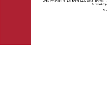
Metis Yayıncılık Ltd. İpek Sokak No.5, 34433 Beyoğlu, 
© metiskitap
Sit