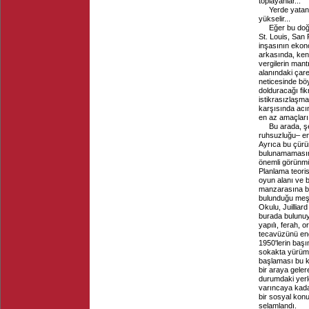
toplayanlar...
Yerde yatan 
yükselir...
Eğer bu doğ
St. Louis, San
inşasının ekon
arkasında, kent
vergilerin mant
alanındaki çare
neticesinde böy
dolduracağı fik
istikrasızlaşm
karşısında acın
en az amaçları 
Bu arada, ş
ruhsuzluğu– en
Ayrıca bu çürüm
bulunamamasına
önemli görünmü
Planlama teori
oyun alanı ve 
manzarasına ba
bulunduğu meşh
Okulu, Juillia
burada bulunuyo
yapılı, ferah, 
tecavüzünü eng
1950'lerin baş
sokakta yürüm
başlaması bu ku
bir araya geler
durumdaki yerler
varıncaya kadar
bir sosyal konu
selamlandı.