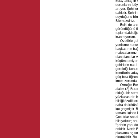
kolay anlaşılır
sorunlarını büy
artıyor. Şehirl
sahiptir. Şehrin
duyduğunu bilme
Bilemezsiniz.
Belki de art
göründüğünü ön
toplumdaki diğ
inanmıyorum.
Özellikle şe
yenileme konus
başkasının bağ
maksatlarımız 
olan plancılar v
küçümsemiyorlar
şehirlerin nasıl
gerektiği konu
kendilerini ada
güç bela öğrend
itmek zorunda k
Örneğin Bos
alalım.
(
2
) Bura
olduğu bir sem
yüzkarasıdır. İ
bildiği özellik
daha da kötüsü 
içe geçmiştir. 
tamamı içinde k
Çocuklar sokak
bile yoktur; o
"şehrin yapı d
eskidir. North 
planlama açısı
okutulabilir. B