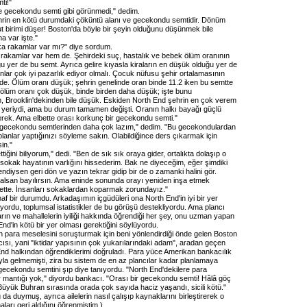
ti!"
e gecekondu semti gibi görünmedi," dedim.
hrin en kötü durumdaki çöküntü alanı ve gecekondu semtidir. Dönüm
t birimi düşer! Boston'da böyle bir şeyin olduğunu düşünmek bile
a var işte."
ka rakamlar var mı?" diye sordum.
f rakamlar var hem de. Şehirdeki suç, hastalık ve bebek ölüm oranının
u yer de bu semt. Ayrıca gelire kıyasla kiraların en düşük olduğu yer de
nlar çok iyi pazarlık ediyor olmalı. Çocuk nüfusu şehir ortalamasının
nde. Ölüm oranı düşük; şehrin genelinde oran binde 11.2 iken bu semtte
ölüm oranı çok düşük, binde birden daha düşük; işte bunu
 Brooklin'dekinden bile düşük. Eskiden North End şehrin en çok verem
 yeriydi, ama bu durum tamamen değişti. Oranın halkı bayağı güçlü
gerek. Ama elbette orası korkunç bir gecekondu semti."
 gecekondu semtlerinden daha çok lazım," dedim. "Bu gecekondulardan
planlar yaptığınızı söyleme sakın. Olabildiğince ders çıkarmak için
in."
ttiğini biliyorum," dedi. "Ben de sık sık oraya gider, ortalıkta dolaşıp o
 sokak hayatının varlığını hissederim. Bak ne diyeceğim, eğer şimdiki
iysen geri dön ve yazın tekrar gidip bir de o zamanki halini gör.
kalsan bayılırsın. Ama eninde sonunda orayı yeniden inşa etmek
ette. İnsanları sokaklardan koparmak zorundayız."
f bir durumdu. Arkadaşımın içgüdüleri ona North End'in iyi bir yer
ordu, toplumsal istatistikler de bu görüşü destekliyordu. Ama plancı
ların ve mahallelerin iyiliği hakkında öğrendiği her şey, onu uzman yapan
nd'in kötü bir yer olması gerektiğini söylüyordu.
 para meselesini soruşturmak için beni yönlendirdiği önde gelen Boston
ısı, yani "iktidar yapısının çok yukarılarındaki adam", aradan geçen
nd halkından öğrendiklerimi doğruladı. Para yüce Amerikan bankacılık
uyla gelmemişti, zira bu sistem de en az plancılar kadar planlamaya
 gecekondu semtini şıp diye tanıyordu. "North End'dekilere para
r mantığı yok," diyordu bankacı. "Orası bir gecekondu semti! Hâlâ göç
 Büyük Buhran sırasında orada çok sayıda haciz yaşandı, sicili kötü."
 da duymuş, ayrıca ailelerin nasıl çalışıp kaynaklarını birleştirerek o
aları geri aldığını öğrenmiştim.)