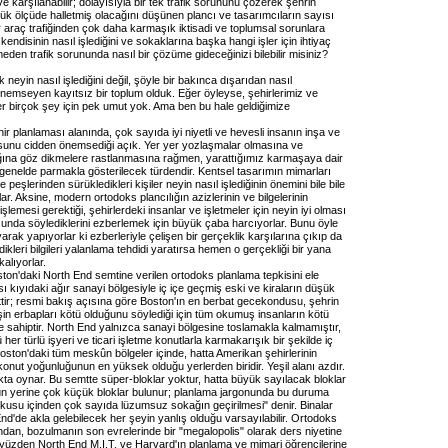
 ve karşılanabilir; dolayısıyla bir tek trafik sorununu çözerek şehrin
ük ölçüde halletmiş olacağını düşünen plancı ve tasarımcıların sayısı
er araç trafiğinden çok daha karmaşık iktisadi ve toplumsal sorunlara
 kendisinin nasıl işlediğini ve sokaklarına başka hangi işler için ihtiyaç
den trafik sorununda nasıl bir çözüme gideceğinizi bilebilir misiniz?
ık neyin nasıl işlediğini değil, şöyle bir bakınca dışarıdan nasıl
emseyen kayıtsız bir toplum olduk. Eğer öyleyse, şehirlerimiz ve
er birçok şey için pek umut yok. Ama ben bu hale geldiğimize
hir planlaması alanında, çok sayıda iyi niyetli ve hevesli insanın inşa ve
unu cidden önemsediği açık. Yer yer yozlaşmalar olmasına ve
ına göz dikmelere rastlanmasına rağmen, yarattığımız karmaşaya dair
genelde parmakla gösterilecek türdendir. Kentsel tasarımın mimarları
e peşlerinden sürükledikleri kişiler neyin nasıl işlediğinin önemini bile bile
. Aksine, modern ortodoks plancılığın azizlerinin ve bilgelerinin
 işlemesi gerektiği, şehirlerdeki insanlar ve işletmeler için neyin iyi olması
sunda söylediklerini ezberlemek için büyük çaba harcıyorlar. Bunu öyle
yarak yapıyorlar ki ezberleriyle çelişen bir gerçeklik karşılarına çıkıp da
ikleri bilgileri yalanlama tehdidi yaratırsa hemen o gerçekliği bir yana
alıyorlar.
ton'daki North End semtine verilen ortodoks planlama tepkisini ele
sı kıyıdaki ağır sanayi bölgesiyle iç içe geçmiş eski ve kiraların düşük
ttir; resmi bakış açısına göre Boston'ın en berbat gecekondusu, şehrin
şin erbapları kötü olduğunu söylediği için tüm okumuş insanların kötü
lere sahiptir. North End yalnızca sanayi bölgesine toslamakla kalmamıştır,
her türlü işyeri ve ticari işletme konutlarla karmakarışık bir şekilde iç
Boston'daki tüm meskûn bölgeler içinde, hatta Amerikan şehirlerinin
onut yoğunluğunun en yüksek olduğu yerlerden biridir. Yeşil alanı azdır.
ta oynar. Bu semtte süper-bloklar yoktur, hatta büyük sayılacak bloklar
nun yerine çok küçük bloklar bulunur; planlama jargonunda bu duruma
okusu içinden çok sayıda lüzumsuz sokağın geçirilmesi" denir. Binalar
End'de akla gelebilecek her şeyin yanlış olduğu varsayılabilir. Ortodoks
ndan, bozulmanın son evrelerinde bir "megalopolis" olarak ders niyetine
u yüzden North End M.I.T. ve Harvard'ın planlama ve mimari öğrencilerine