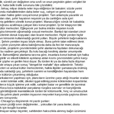
lir, sürekli yer değiştiren orta sınıfı ve onun peşinden giden vergileri bir
r, hatta belki trafik sorununu bile çözebiliriz.
k birkaç milyar dolarla neler inşa ettiğimize bir bakalım: sözde yerini
kondu mahallelerinden daha beter suç, vahşet ve genel sosyal
ları haline gelen sosyal konut projeleri. Tam anlamıyla yavanlık ve
arı olan, şehir hayatının neşesini ya da canlılığını asla içeri
ta gelirlilere yönelik konut projeleri. Manasızlığını sönük bir kabalıkla
oğrusu azaltmaya çalışan lüks konut projeleri. İyi bir kitapçının bile
ltür merkezleri. Eğleşecek yer bulma imkânı nispeten kısıtlı
şka kimsenin uğramadığı sosyal merkezler. Banliyö tipi standart zincir
zlerinin donuk kopyaları olan ticaret merkezleri. Hiçbir yerden hiçbir
e kimsenin kullanmadığı gezinti yolları. Büyük şehirlerin bağırsaklarını
. Şehrin yeniden inşası böyle olmaz. Buna şehrin talan edilmesi denir.
n çirkin yüzeyinin altına baktığımızda daha da feci bir manzarayla
eoride, projelerin çevrelerindeki şehir alanlarına faydaları dokunacağı
 bu nadiren gerçekleşir. Bu kolu bacağı kesilmiş alanlar umumiyetle
r. Bahsettiğimiz planlama tarzına göre, insanlara konut bulmak için halka
iliştirilir ve etiketli kitlelerin ayıklanıp atılan kısmı çevresindeki şehre karşı
ir şüphe ve gerilim hissi duyar. Bu türden iki ya da daha fazla düşman
inde ortaya çıkan sonuç "dengeli bir mahalle" diye adlandırılır. Tekelci
zleri ve anıtsal kültür merkezlerinin, halkla ilişkiler şamatasıyla örülmüş
ında sakladığı şey, şehirlerin samimi ve kendiliğinden hayatından hem
e kültürün çıkartılmış olduğudur.
ikalarının yapılması için, plancıların üzerine çarpı attığı insanlar oradan
evleri istimlak edilir, ülkeleri işgal edilmişçesine köklerinden kopartılırlar.
nlerce küçük işletme yok edilir, sahipleri batar ve genellikle de tazminat
. Koca koca topluluklar parçalanıp rüzgâra savrulur ve karşılığında
görüldüğünde inanılabilecek türden bir kötümserlik, hınç ve umutsuzluk
'da şehrin planlı yeniden inşasının meyveleri karşısında şaşkına dönen
damı soruyordu:
Chicago'yu düşünerek mi yazdı şunları:
nun çizdiği sınırı değiştirenler... yoksulları bir yana itenler, dostu
 için tezgâh kuranlar.
olmayan tarlayı biçenler, sahibinden haksızlıkla alınmış bağın üzümünü