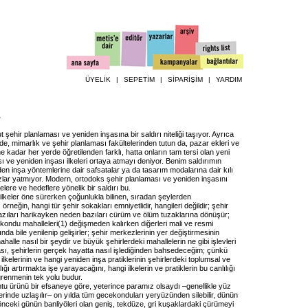
ÜYELİK
|
SEPETİM
|
SİPARİŞİM
|
YARDIM
.
 şehir planlaması ve yeniden inşasına bir saldırı niteliği taşıyor. Ayrıca
de, mimarlık ve şehir planlaması fakültelerinden tutun da, pazar ekleri ve
ne kadar her yerde öğretilenden farklı, hatta onların tam tersi olan yeni
ı ve yeniden inşası ilkeleri ortaya atmayı deniyor. Benim saldırımın
en inşa yöntemlerine dair safsatalar ya da tasarım modalarına dair kılı
azlar yatmıyor. Modern, ortodoks şehir planlaması ve yeniden inşasını
kelere ve hedeflere yönelik bir saldırı bu.
ı ilkeler öne sürerken çoğunlukla bilinen, sıradan şeylerden
rneğin, hangi tür şehir sokakları emniyetlidir, hangileri değildir; şehir
azıları harikayken neden bazıları cürüm ve ölüm tuzaklarına dönüşür;
ekondu mahalleleri
(
1
) değişmeden kalırken diğerleri mali ve resmi
nda bile yenilenip gelişirler; şehir merkezlerinin yer değiştirmesinin
ahalle nasıl bir şeydir ve büyük şehirlerdeki mahallelerin ne gibi işlevleri
ası, şehirlerin gerçek hayatta nasıl işlediğinden bahsedeceğim; çünkü
ilkelerinin ve hangi yeniden inşa pratiklerinin şehirlerdeki toplumsal ve
ğı artırmakta işe yarayacağını, hangi ilkelerin ve pratiklerin bu canlılığı
ğrenmenin tek yolu budur.
u ürünü bir efsaneye göre, yeterince paramız olsaydı –genellikle yüz
erinde uzlaşılır– on yılda tüm gecekonduları yeryüzünden silebilir, dünün
nceki günün banliyöleri olan geniş, tekdüze, gri kuşaklardaki çürümeyi