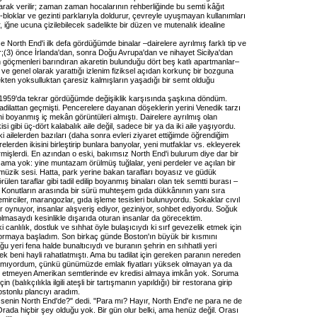
arak verilir; zaman zaman hocalarının rehberliğinde bu semti kâğıt
bloklar ve gezinti parklarıyla doldurur, çevreyle uyuşmayan kullanımları
r, iğne ucuna çizilebilecek sadelikte bir düzen ve mutenalık idealine
ce North End'i ilk defa gördüğümde binalar –dairelere ayrılmış farklı tip ve
;
(
3
) önce İrlanda'dan, sonra Doğu Avrupa'dan ve nihayet Sicilya'dan
n göçmenleri barındıran akaretin bulunduğu dört beş katlı apartmanlar–
 ve genel olarak yarattığı izlenim fiziksel açıdan korkunç bir bozguna
kten yoksulluktan çaresiz kalmışların yaşadığı bir semt olduğu
 1959'da tekrar gördüğümde değişiklik karşısında şaşkına döndüm.
adilattan geçmişti. Pencerelere dayanan döşeklerin yerini Venedik tarzı
i boyanmış iç mekân görüntüleri almıştı. Dairelere ayrılmış olan
i gibi üç-dört kalabalık aile değil, sadece bir ya da iki aile yaşıyordu.
 ailelerden bazıları (daha sonra evleri ziyaret ettiğimde öğrendiğim
relerden ikisini birleştirip bunlara banyolar, yeni mutfaklar vs. ekleyerek
ermişlerdi. En azından o eski, bakımsız North End'i bulurum diye dar bir
 ama yok: yine muntazam örülmüş tuğlalar, yeni perdeler ve açılan bir
müzik sesi. Hatta, park yerine bakan tarafları boyasız ve güdük
ülen taraflar gibi tadil edilip boyanmış binaları olan tek semtti burası –
r. Konutların arasında bir sürü muhteşem gıda dükkânının yanı sıra
mirciler, marangozlar, gıda işleme tesisleri bulunuyordu. Sokaklar cıvıl
ar oynuyor, insanlar alışveriş ediyor, geziniyor, sohbet ediyordu. Soğuk
lmasaydı kesinlikle dışarıda oturan insanlar da görecektim.
 canlılık, dostluk ve sıhhat öyle bulaşıcıydı ki sırf gevezelik etmek için
sormaya başladım. Son birkaç günde Boston'ın büyük bir kısmını
 yeri fena halde bunaltıcıydı ve buranın şehrin en sıhhatli yeri
 beni hayli rahatlatmıştı. Ama bu tadilat için gereken paranın nereden
yamıyordum, çünkü günümüzde emlak fiyatları yüksek olmayan ya da
klit etmeyen Amerikan semtlerinde ev kredisi almaya imkân yok. Soruma
n (balıkçılıkla ilgili ateşli bir tartışmanın yapıldığı) bir restorana girip
ostonlu plancıyı aradım.
r senin North End'de?" dedi. "Para mı? Hayır, North End'e ne para ne de
. Orada hiçbir şey olduğu yok. Bir gün olur belki, ama henüz değil. Orası