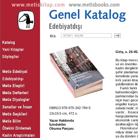
BUL
Giriş, s. 24-45
Bu kitap mevcut
ve en önemlisi 
kadın dergileri
şehir planlamas
temelinde yenid
kırk yaran itir
şekillendiren il
Farklı farkl
bahsedeceğim: ö
parklarından b
niçin bazı gec
engeller karşısı
ISBN13 978-975-342-784-5
sebebi nedir; m
vardır... Kısac
13x19,5 cm, 472 s.
hangi planlama 
ekonomik canlılı
Yazar Hakkında
azaltacağını ö
İçindekiler
Hüsnükurunt
Okuma Parçası
milyar dolar üz
ya da dünden ö