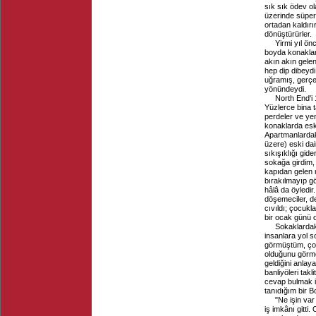
sık sık ödev ol
üzerinde süper-
ortadan kaldırı
dönüştürürler.
Yirmi yıl ön
boyda konaklar
akın akın gele
hep dip dibeydi
uğramış, gerçe
yönündeydi.
North End'i
Yüzlerce bina t
perdeler ve yen
konaklarda eskis
Apartmanlardaki
üzere) eski dai
sıkışıklığı gid
sokağa girdim,
kapıdan gelen 
bırakılmayıp gör
hâlâ da öyledi
döşemeciler, de
cıvıldı; çocukl
bir ocak günü o
Sokaklardaki
insanlara yol 
görmüştüm, çoğu
olduğunu görmek
geldiğini anla
banliyöleri ta
cevap bulmak içi
tanıdığım bir B
"Ne işin va
iş imkânı gitti