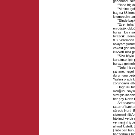
gecekondu sem
"Bana hiç d
"Aksine, şe
başına 68 konu
istemezdim, am
"Elinde baş
"Evet, tuha
en düşük olduğ
burası. Bu insa
birazcık üzeri
8.8. Veremden 
anlayamıyorum,
vakası görülen
kuvvetli olsa 
"Size böyle
kurtulmak için 
buraya gelmelis
"Neler hisse
şahane, neşeli
durumunu beğend
Yazları orada 
zorundayız elb
Doğrusu tuha
olduğunu söylüy
sıfatıyla insan
her şey North E
Arkadaşımın
tasarruf bankac
sürede North E
sisteminin lütf
hâkimdi ve bir
vermenin hiçbi
alıyor! Üstelik
(Tabii ben bunu
haczedilmiş bin