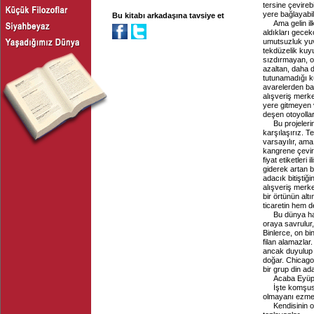
tersine çevirebi
yere bağlayabili
Bu kitabı arkadaşına tavsiye et
Ama gelin il
aldıkları gece
umutsuzluk yuva
tekdüzelik kuyul
sızdırmayan, or
azaltan, daha d
tutunamadığı kü
avarelerden ba
alışveriş merke
yere gitmeyen v
deşen otoyollar
Bu projeleri
karşılaşırız. T
varsayılır, ama
kangrene çeviri
fiyat etiketleri 
giderek artan b
adacık bitiştiğ
alışveriş merke
bir örtünün alt
ticaretin hem d
Bu dünya har
oraya savrulur, 
Binlerce, on bi
filan alamazlar
ancak duyulup 
doğar. Chicago
bir grup din a
Acaba Eyüp 
İşte komşusu
olmayanı ezmek
Kendisinin 