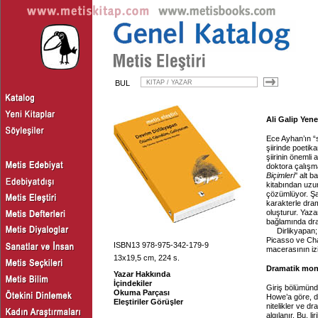
BUL
Ali Galip Yene
Ece Ayhan’ın “si
şiirinde poetik
şiirinin önemli 
doktora çalışma
Biçimleri
'' alt
kitabından uzun
çözümlüyor. Şai
karakterle dram
oluşturur. Yaza
bağlamında dram
Dirlikyapan;
Picasso ve Chag
ISBN13 978-975-342-179-9
macerasının izi
13x19,5 cm, 224 s.
Dramatik mon
Yazar Hakkında
İçindekiler
Giriş bölümünde
Okuma Parçası
Howe’a göre, dr
Eleştiriler Görüşler
nitelikler ve 
algılanır. Bu, l