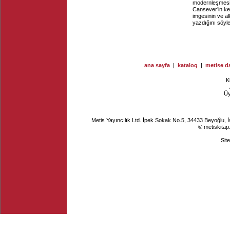
modernleşmesini
Cansever’in ke
imgesinin ve al
yazdığını söy
ana sayfa
|
katalog
|
metise da
K
Ü
Metis Yayıncılık Ltd. İpek Sokak No.5, 34433 Beyoğlu, 
© metiskitap
Sit