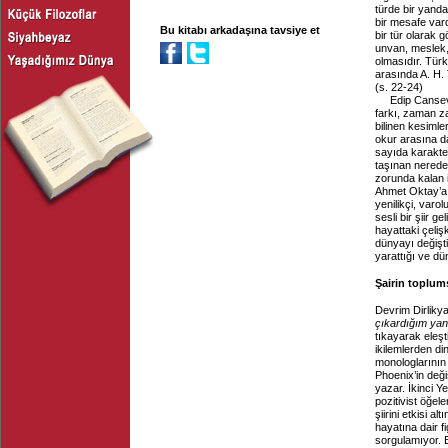
türde bir yand
bir mesafe vard
Bu kitabı arkadaşına tavsiye et
bir tür olarak g
unvan, meslek, 
olmasıdır. Tür
arasında A. H. 
(s. 22-24)
Edip Canseve
farkı, zaman z
bilinen kesimle
okur arasına d
sayıda karakte
taşınan nerede
zorunda kalan 
Ahmet Oktay’a g
yenilikçi, varol
sesli bir şiir g
hayattaki çelişk
dünyayı değişti
yarattığı ve dü
Şairin toplum
Devrim Dirlikya
çıkardığım ya
tıkayarak eleşti
ikilemlerden di
monologlarının
Phoenix’in değ
yazar. İkinci Y
pozitivist öğel
şiirini etkisi a
hayatına dair 
sorgulamıyor. B