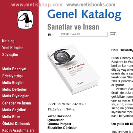
BUL
Halil Türkden,
Bush-Cheney rej
Başkent ile Wal
beri en korkun
düşüş yaşarken
oranla daha sa
tarafından “lib
2000’li yıllarda
oluşturur.
Vietnam Sava
üretimde bulun
çekildikten son
operasyonları k
ISBN13 978-975-342-932-0
ırk, sınıf, cinse
sıcağına çekilm
13x19,5 cm, 344 s.
siyasal ve topl
nasıl bir yeni
Yazar Hakkında
İçindekiler
Okuma Parçası
On yıllık bir 
Eleştiriler Görüşler
1960’lardan bu