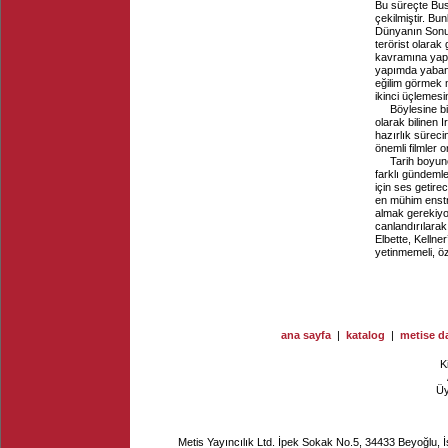
Bu süreçte Bus
çekilmiştir. Bun
Dünyanın Sonu’n
terörist olarak
kavramına yapı
yapımda yabancı
eğilim görmek m
ikinci üçlemesi
Böylesine b
olarak bilinen I
hazırlık süreci
önemli filmler o
Tarih boyun
farklı gündeml
için ses getire
en mühim enstr
almak gerekiyor
canlandırılarak
Elbette, Kellne
yetinmemeli, öz
ana sayfa
|
katalog
|
metise da
K
Ü
Metis Yayıncılık Ltd. İpek Sokak No.5, 34433 Beyoğlu, 