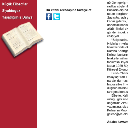
görülen çekişm
radikal söyleml
Bu kitabı arkadaşına tavsiye et
Bunların dışında
tutum sergilenm
Savaşları
adlı 
kadar giderek,
dönemini kapsa
aldığı filmleri
gündemindeki ol
çalışıyor.
“Belgeselin 
iktidarların yıl
bölümlerinde o
Katrina Kasırga
Kellner bunları
felaketlerini ko
toplumsal kıyam
kadar 1929 Büy
Küresel Ekonom
Bush-Cheney
kolaylaştıran 11
paralel durması
Impossible III 
düşkün halkının
tartışma konusu
Elbette, Ke
olduğu gibi sin
değerlidir. Zir
yapımlara, siya
Kellner’ın Moor
geleneğiyle ola
Adalet kavram