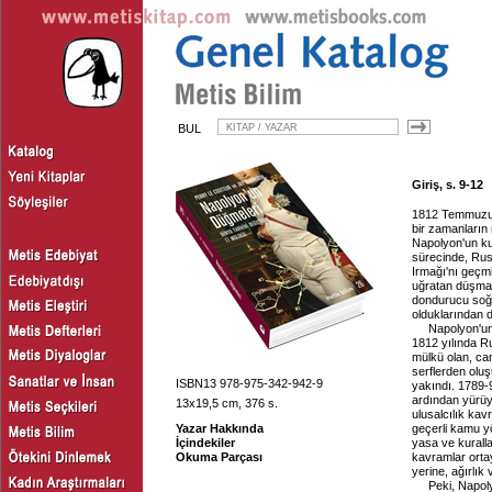
BUL
Giriş, s. 9-12
1812 Temmuzun
bir zamanların
Napolyon'un ku
sürecinde, Rus
Irmağı'nı geçmi
uğratan düşman
dondurucu soğ
olduklarından 
Napolyon'un
1812 yılında R
mülkü olan, can
serflerden oluş
ISBN13 978-975-342-942-9
yakındı. 1789-9
ardından yürüye
13x19,5 cm, 376 s.
ulusalcılık ka
Yazar Hakkında
geçerli kamu yö
İçindekiler
yasa ve kurallar
Okuma Parçası
kavramlar ortay
yerine, ağırlık 
Peki, Napol