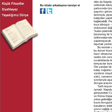
oldu da Napoly
seferinde tökez
Bu kitabı arkadaşına tavsiye et
şarkısında özet
şaşırtıcı görü
tanımıyla, piya
kalaydan yapıl
bağlanabilir. P
toza dönüşür – 
ordusunun düğm
"kadın pelerinl
bürünmüş bir ha
üniformalarında
yapamayacak hal
taşımak yerine 
Bu teorinin
bu durum Kuzey 
hazır olmasına
neden izin vers
sıcaklıklarda b
kimyacılar bunu
Öte yandan bir
kalay soğukta 
sürdürür müydü
yükü, zamanında
sınırlarıyla aş
Avrupa arasınd
Tarih boyunc
oynadı. Napolyon
güneyindeki Co
ve Roma İmpara
yılına gelindiğ
kısmı Avrupa'd
kasalarını dold
çevre sağlığı 