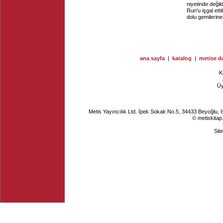
niyetinde değil
Run'u işgal etti
dolu gemilerine 
ana sayfa
|
katalog
|
metise da
K
Ü
Metis Yayıncılık Ltd. İpek Sokak No.5, 34433 Beyoğlu, 
© metiskitap
Sit