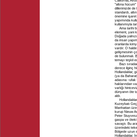
California, Avu
"altına hücum" 
dillerimizde de
standardı, altın
önemine işaret 
yapımında kull
kullanımıyla ta
Ama tarihi b
element, yani 
Doğada yalnızc
da insan yapımı
oranlarda kimy
vardır. O halde
gelişmesinin çok
de bulunmalı. B
temayı teşkil e
Bazı sıradan
derece ilginç h
Hollandalılar,
(ya da Baharat
adasına –ufak b
haklarından vaz
varlığı hintce
dünyanın öte t
aldı.
Hollandalıla
Kuzeybatı Geçi
Manhattan üzeri
kurup Nieuw Am
Peter Stuyvesan
gaspa ve öteki 
savaştı. Bu ara
üzerindeki teke
Bölgede uzun s
Hollandalılar, İ