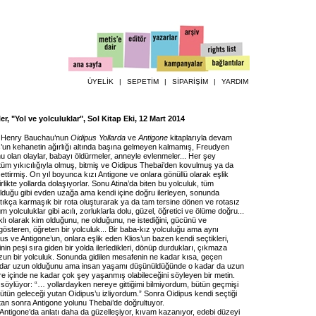
ÜYELİK
|
SEPETİM
|
SİPARİŞİM
|
YARDIM
r, "Yol ve yolculuklar", Sol Kitap Eki, 12 Mart 2014
ar Henry Bauchau’nun
Oidipus Yollarda
ve
Antigone
kitaplarıyla devam
s’un kehanetin ağırlığı altında başına gelmeyen kalmamış, Freudyen
 olan olaylar, babayı öldürmeler, anneyle evlenmeler... Her şey
tüm yıkıcılığıyla olmuş, bitmiş ve Oidipus Thebai’den kovulmuş ya da
ettirmiş. On yıl boyunca kızı Antigone ve onlara gönüllü olarak eşlik
irlikte yollarda dolaşıyorlar. Sonu Atina’da biten bu yolculuk, tüm
olduğu gibi evden uzağa ama kendi içine doğru ilerleyen, sonunda
tıkça karmaşık bir rota oluşturarak ya da tam tersine dönen ve rotasız
m yolculuklar gibi acılı, zorluklarla dolu, güzel, öğretici ve ölüme doğru...
lı olarak kim olduğunu, ne olduğunu, ne istediğini, gücünü ve
österen, öğreten bir yolculuk... Bir baba-kız yolculuğu ama aynı
 ve Antigone’un, onlara eşlik eden Klios’un bazen kendi seçtikleri,
inin peşi sıra giden bir yolda ilerledikleri, dönüp durdukları, çıkmaza
uzun bir yolculuk. Sonunda gidilen mesafenin ne kadar kısa, geçen
dar uzun olduğunu ama insan yaşamı düşünüldüğünde o kadar da uzun
re içinde ne kadar çok şey yaşanmış olabileceğini söyleyen bir metin.
 söylüyor: “… yollardayken nereye gittiğimi bilmiyordum, bütün geçmişi
ütün geleceği yutan Oidipus’u izliyordum.” Sonra Oidipus kendi seçtiği
tan sonra Antigone yolunu Thebai’de doğrultuyor.
 Antigone’da anlatı daha da güzelleşiyor, kıvam kazanıyor, edebi düzeyi