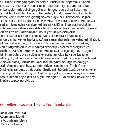
apılı surlar içinde yaşayan, kendini surların içine hapsetmiş Thebai
ü bu aynı zamanda. Kendini içine kapattıkça, içe kapandıkça, sur
lar, bahçeler terk edildikçe çölleşen bir çevrede yalnız kalan, toz
nde sıcaktan kavrulan kentin, Thebai’de çıkmak üzere olan, kardeşler
ması kaçınılmaz hale gelmiş savaşın öyküsü. Thebai’deki kişiler
ılmış güç ve iktidar ilişkilerini, yüz yıllar boyunca edebiyatı ve sosyal
leştiren, işgal eden karakterleri, insan kişiliğine, insan psikolojisinin
tlerine, sosyal ve siyasal ilişkilerin türlerine dair soyutlamaları yaratan
küleri bir kez de Bauchau’dan, onun yorumuyla okuyoruz.
 önemli karakterler olan Oidipus ve Antigone kadar yolculuk ve
unda varılan yerler hakkında. Aynı zamanda kader ve kehanetin örtücü,
 ile özgürlük ve seçme üzerine. Kehanetin gücü ya da zorluklar;
ıza çıktığında onun esiri olmayı reddedip karar verebildiğimiz ve
ildiğimiz zaman özgürüz. Uzun yolculuklar, gerçekleşmeyen aşklar
ir liman bulan, oraya dönmeye zorlanan Klios farklı bir karakter.
l bir yük, ailesinin ve kehanetin yükünü taşımak isterken Klios hayat
or, sakin eşine, kabilesine, çocuklarına, yumuşaklığa ve sevgiye
arak. Antigone onu hayata doğru itiyor, kendinden, Thebai’den
 Birbirlerini serbest bırakıyorlar. Serüvenin bütünü özgürce karar veren
ratıyor ya da bunu deniyor. Böylece gerçekleşmemiş bir aşkın hatırası
 başka birçok şeyle birlikte büyük bir aşkın… Ya da aşk böyle bir şey,
ski göze almak gerekiyor.
ir
|
editor
|
yazarlar
|
rights list
|
bağlantılar
işisel Veri Politikası
Aydınlatma Metni
ye Aydınlatma Metni
Çerez Politikası