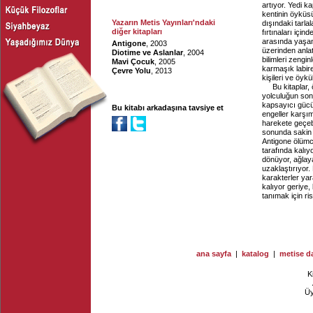
artıyor. Yedi k
kentinin öyküs
Yazarın Metis Yayınları'ndaki
dışındaki tarla
diğer kitapları
fırtınaları içi
arasında yaşan
Antigone
, 2003
üzerinden anlat
Diotime ve Aslanlar
, 2004
bilimleri zengin
Mavi Çocuk
, 2005
karmaşık labiren
Çevre Yolu
, 2013
kişileri ve öy
Bu kitaplar,
yolculuğun son
kapsayıcı gücü
Bu kitabı arkadaşına tavsiye et
engeller karşım
harekete geçeb
sonunda sakin b
Antigone ölümcü
tarafında kalıy
dönüyor, ağlay
uzaklaştırıyor.
karakterler ya
kalıyor geriye,
tanımak için ri
ana sayfa
|
katalog
|
metise da
K
Ü