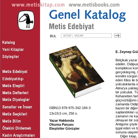
BUL
E. Zeynep Güle
Belçikalı yaz
edelim. Oidipu
komplekse konu
gerçekleşmiş, 
kendini sürgün 
eden Klios ile b
yolculuklarda 
Atina’ya yaklaş
bir yolculuk. Tü
Kehanetten fark
güçsüzlüğünü g
zamanda Oidipus
ISBN13 978-975-342-184-3
bazen bir diğer
saplandıkları 
13x19,5 cm, 256 s.
zamanın ne ka
olmayan bir sü
Yazar Hakkında
Antigone şöyle
Okuma Parçası
işgal eden ve b
Eleştiriler Görüşler
sonuna ulaştık
Diğer kitap,