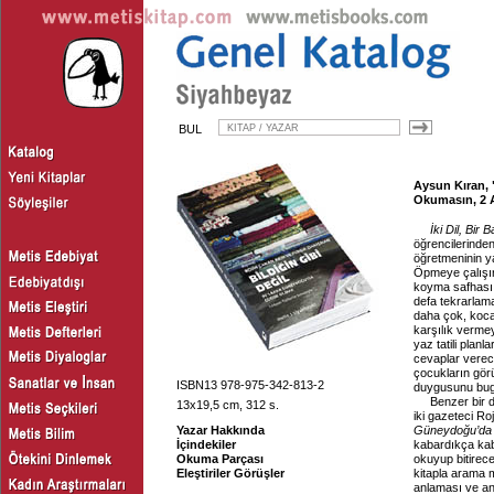
BUL
Aysun Kıran, 
Okumasın, 2 
İki Dil, Bir 
öğrencilerinden
öğretmeninin y
Öpmeye çalışır
koyma safhası 
defa tekrarlama
daha çok, koca
karşılık vermey
yaz tatili plan
cevaplar verece
çocukların gör
ISBN13 978-975-342-813-2
duygusunu bug
Benzer bir 
13x19,5 cm, 312 s.
iki gazeteci R
Yazar Hakkında
Güneydoğu’da
İçindekiler
kabardıkça kaba
Okuma Parçası
okuyup bitirec
Eleştiriler Görüşler
kitapla arama 
anlaması ve an