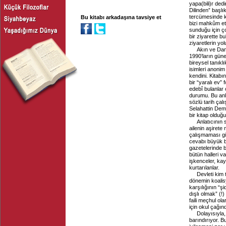
yapa(bili)r ded
Dilinden” başlık
tercümesinde ke
Bu kitabı arkadaşına tavsiye et
bizi mahkûm ett
sunduğu için ço
bir ziyarette b
ziyaretlerin yo
Akın ve Dan
1990’ların gün
bireysel tanıkl
isimleri anonim
kendini. Kitabı
bir “yaralı ev”
edebî bulanlar 
durumu. Bu anla
sözlü tarih çal
Selahattin Dem
bir kitap olduğ
Anlatıcının s
ailenin aşiret
çalışmaması gi
cevabı büyük be
gazetelerinde b
bütün halleri v
işkenceler, kay
kurtarılanlar.
Devleti kim 
dönemin koalis
karşılığının “şi
dışlı olmak” (!
faili meçhul ol
için okul çağın
Dolayısıyla,
barındırıyor. B