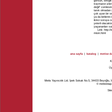
görsün, sevgili
travmanın izler
değil” cümlesin
tanık olmadan 
çok uyan bir s
ya da birilerin
ikinci soruya c
yeterli olacak
yaşananları sah
Link:
http:/
misin.html
ana sayfa
|
katalog
|
metise da
K
Ü
Metis Yayıncılık Ltd. İpek Sokak No.5, 34433 Beyoğlu, 
© metiskitap
Sit