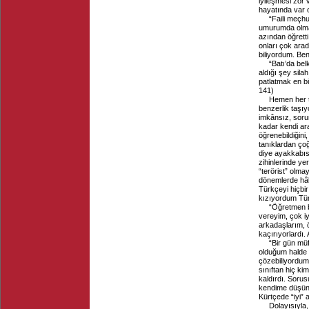
iyileşmesi zor 
hayatında var 
“Faili meçhu
umurumda olmaz
azından öğrett
onları çok arad
biliyordum. Be
“Batı’da bel
aldığı şey sila
patlatmak en bü
141)
Hemen her ta
benzerlik taşı
imkânsız, sorun
kadar kendi ar
öğrenebildiğini,
tanıklardan çoğ
diye ayakkabıs
zihinlerinde y
“terörist” olma
dönemlerde hâ
Türkçeyi hiçbi
kızıyordum Türk
“Öğretmen b
vereyim, çok iyi
arkadaşlarım, ö
kaçırıyorlardı.
“Bir gün müf
olduğum halde 
çözebiliyordum
sınıftan hiç ki
kaldırdı. Soru
kendime düşünd
Kürtçede “iyi” 
Dolayısıyla