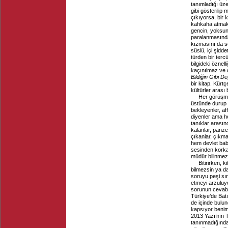
tanımladığı üze
gibi gösterilip
çıkıyorsa, bir k
kahkaha atmak
gencin, yoksun
paralanmasındak
kızmasını da se
süslü, içi şidd
türden bir terc
bilgideki öznell
kaçınılmaz ve 
Bildiğin Gibi De
bir kitap. Kürt
kültürler arası 
Her görüşme
üstünde durup 
bekleyenler, a
diyenler ama h
tanıklar arası
kalanlar, panze
çıkanlar, çıkma
hem devlet bab
sesinden korka
müdür bilinmez 
Bitirirken, 
bilmezsin ya da 
soruyu peşi sır
etmeyi arzuluyo
sorunun cevabı 
Türkiye’de Batı
de içinde bulun
kapsıyor benim 
2013 Yazı’nın T
tanınmadığından