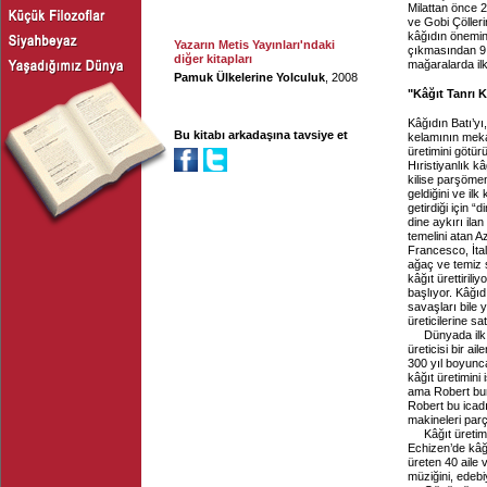
Milattan önce 2
ve Gobi Çölleri
kâğıdın önemin
Yazarın Metis Yayınları'ndaki
çıkmasından 9 
diğer kitapları
mağaralarda ilk
Pamuk Ülkelerine Yolculuk
, 2008
"Kâğıt Tanrı 
Kâğıdın Batı’yı
Bu kitabı arkadaşına tavsiye et
kelamının mekan
üretimini götürü
Hıristiyanlık 
kilise parşöme
geldiğini ve ilk
getirdiği için 
dine aykırı ila
temelini atan 
Francesco, İtal
ağaç ve temiz s
kâğıt ürettirili
başlıyor. Kâğı
savaşları bile 
üreticilerine s
Dünyada ilk
üreticisi bir ai
300 yıl boyunc
kâğıt üretimini
ama Robert bunu
Robert bu icad
makineleri par
Kâğıt üretim
Echizen’de kâğ
üreten 40 aile 
müziğini, edebiy