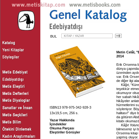
BUL
Metin Celâl, 
2014
Erik Orsenna b
dünya çapında ü
üzerinden aydı
var. Erik Orse
de diğer ilgi al
Kâğıt, “Küre
teşekkür etmed
okumuyor olsay
her sabah hikây
hikâyeler anla
hürmetlerimi su
ISBN13 978-975-342-928-3
söyleniyor. Böy
13x19,5 cm, 256 s.
halitası!” diye
da götüren Abd
Yazar Hakkında
kitabı okumaz
İçindekiler
Kâğıt Yolun
Okuma Parçası
bilmeseniz iyi b
Eleştiriler Görüşler
Orsenna kitap 
yapmış oluyor. 