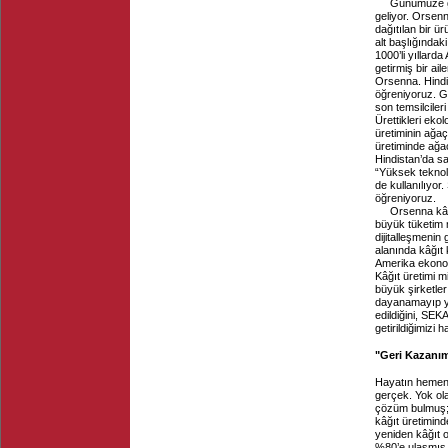
Günümüze ge
geliyor. Orsenn
dağıtılan bir ü
alt başlığındak
1000’li yıllard
getirmiş bir a
Orsenna. Hindis
öğreniyoruz. Gü
son temsilciler
Ürettikleri eko
üretiminin ağaç
üretiminde ağac
Hindistan’da sa
“Yüksek teknolo
de kullanılıyor
öğreniyoruz.
Orsenna kâğ
büyük tüketim 
dijitalleşmenin
alanında kâğıt k
Amerika ekonom
Kâğıt üretimi m
büyük şirketler
dayanamayıp yok
edildiğini, SEK
getirildiğimizi h
"Geri Kazanı
Hayatın hemen 
gerçek. Yok ol
çözüm bulmuş; 
kâğıt üretimind
yeniden kâğıt o
%80’e ulaşmış.