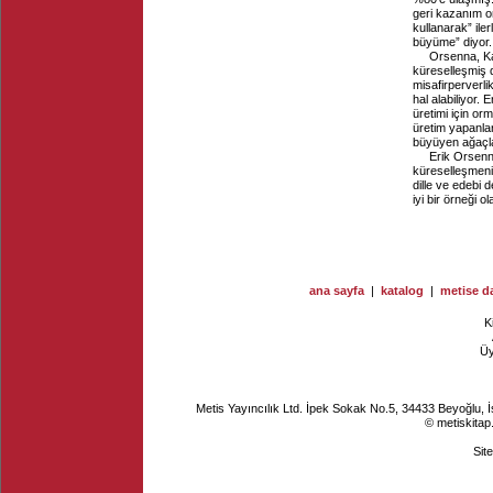
geri kazanım or
kullanarak” ile
büyüme” diyor.
Orsenna, K
küreselleşmiş d
misafirperverli
hal alabiliyor.
üretimi için or
üretim yapanlar
büyüyen ağaçla
Erik Orsen
küreselleşmenin
dille ve edebi 
iyi bir örneği
ana sayfa
|
katalog
|
metise da
K
Ü
Metis Yayıncılık Ltd. İpek Sokak No.5, 34433 Beyoğlu, 
© metiskitap
Sit