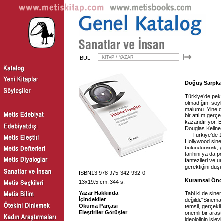
BUL
Doğuş Sarpkay
Türkiye’de pek
olmadığını söyl
malumu. Yine de
bir atılım gerç
kazandırıyor. B
Douglas Kellner
Türkiye’de 
Hollywood sinem
bulundurarak, g
tarihini ya da p
fantezileri ve 
gerektiğini düş
ISBN13 978-975-342-932-0
Kuramsal Önc
13x19,5 cm, 344 s.
Yazar Hakkında
Tabi ki de sine
İçindekiler
değildi.“Sinema
Okuma Parçası
temsil, gerçekl
Eleştiriler Görüşler
önemli bir ara
ideolojinin işl