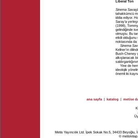
Liberal Ton
Sinema Savaşl
tahakkümcü muh
iddia ediyor. H
Saray’a yerleş
(1998), Tommy
gelindiğinde i
olmuştu. Bu ta
etkili olduğunu
noktasında da fi
Sinema Sav
Kellner’ın dilin
Bush-Cheney çet
alkışlanacak bi
saldırganlığını
Yine de hem
ideolojik yönel
önemli iki kayn
ana sayfa
|
katalog
|
metise da
K
Ü
Metis Yayıncılık Ltd. İpek Sokak No.5, 34433 Beyoğlu, 
© metiskitap