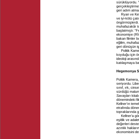
sürüklüyordu. Y
gerçekleştirmey
geri adım atma
Ryan ve Kel
ve iyi-kötü ça
öngörmüşlerdi.
muhafazakâr to
başlatmıştı: “
ekonomiye (Rİs
bakan filmler 
eğilim, muhafaz
geri dönüşün işa
Politik Ka
koyduğu için ön
ideoloji arasınd
katılaşmaya baş
Hegemonya Sa
Politik Kamera
seriyordu. Lib
sınıf, ırk, cin
sürdüğü malumu
Savaşları
kitab
dönemindeki fi
Kellner’ın teme
etrafında dönen
topraklarında ge
Kellner’a g
eşitlik ve adale
değerleri deste
azınlık hakları
ekonomisini de