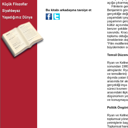
açığa çıkarmay
Filmlerin ge
Bu kitabı arkadaşına tavsiye et
Benjamin’e gör
gerçekliğe değ
yaşamdaki şey
yaşamının gerçe
kültür açısınd
benzer şekilde 
savundu. Kraca
toplumu olduğu
örneklerinin d
“Film motiflerin
büyülerinden s
Temsil Düzene
Ryan ve Kellner 
sonundan 1980’l
almışlardır. Ry
ve temsillerini
dışında yatan b
arasında bir ak
gerçekliği inşa 
süreci kısmen t
arasındaki ilişk
düşünürken yen
ve konuşmaya ba
Politik Öngör
Ryan ve Kellner
toplumsal yöne
yetmişlerin baş
Toplumsal harek