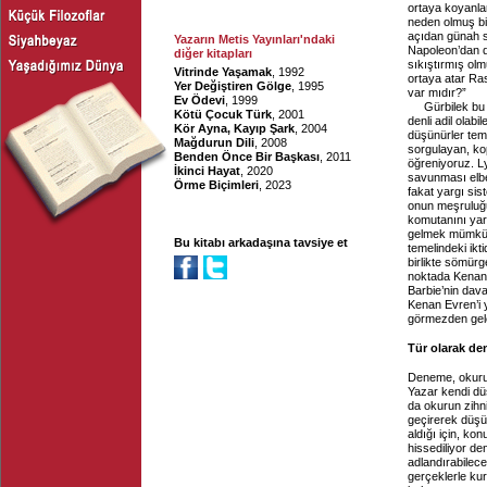
ortaya koyanlar
neden olmuş bir
açıdan günah sa
Yazarın Metis Yayınları'ndaki
Napoleon’dan d
diğer kitapları
sıkıştırmış ol
Vitrinde Yaşamak
, 1992
ortaya atar Ra
Yer Değiştiren Gölge
, 1995
var mıdır?”
Ev Ödevi
, 1999
Gürbilek bu
Kötü Çocuk Türk
, 2001
denli adil olab
Kör Ayna, Kayıp Şark
, 2004
düşünürler teme
Mağdurun Dili
, 2008
sorgulayan, ko
Benden Önce Bir Başkası
, 2011
öğreniyoruz. L
İkinci Hayat
, 2020
savunması elbet
Örme Biçimleri
, 2023
fakat yargı sis
onun meşruluğ
komutanını yar
gelmek mümkün o
Bu kitabı arkadaşına tavsiye et
temelindeki ikt
birlikte sömür
noktada Kenan E
Barbie’nin dava
Kenan Evren’i y
görmezden gel
Tür olarak d
Deneme, okurun 
Yazar kendi dü
da okurun zihn
geçirerek düşü
aldığı için, ko
hissediliyor d
adlandırabilec
gerçeklerle kur