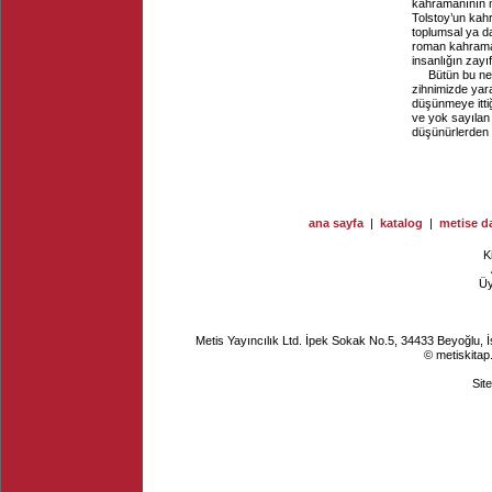
kahramanının m
Tolstoy’un kah
toplumsal ya da
roman kahramanı
insanlığın zayı
Bütün bu ne
zihnimizde yara
düşünmeye ittiğ
ve yok sayılan
düşünürlerden b
ana sayfa
|
katalog
|
metise da
K
Ü
Metis Yayıncılık Ltd. İpek Sokak No.5, 34433 Beyoğlu, 
© metiskitap
Sit