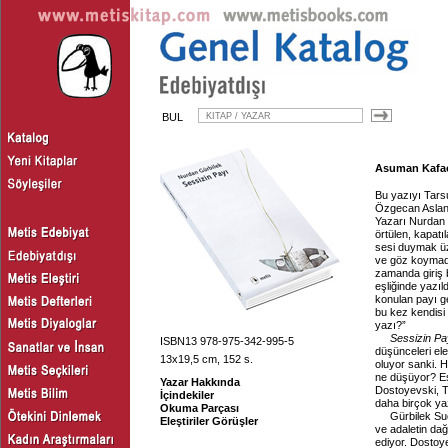
BUL
Asuman Kafaoğ
Bu yazıyı Tars
Özgecan Aslan 
Yazarı Nurdan G
örtülen, kapatı
sesi duymak üz
ve göz koymada
zamanda giriş 
eşliğinde yazıl
konulan payı ger
bu kez kendisi
yazı?”
Sessizin Pa
ISBN13 978-975-342-995-5
düşünceleri ele
13x19,5 cm, 152 s.
oluyor sanki. H
ne düşüyor? E
Yazar Hakkında
Dostoyevski, T
İçindekiler
daha birçok ya
Okuma Parçası
Gürbilek Su
Eleştiriler Görüşler
ve adaletin da
ediyor. Dostoy