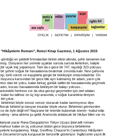
ÜYELİK
|
SEPETİM
|
SİPARİŞİM
|
YARDIM
, "Hikâyelerin Romanı", Remzi Kitap Gazetesi, 1 Ağustos 2015
 gördüğü en şiddetli fırtınalardan birinin etkisi altında, şehir tamamen kar
üş. Dünyanın her yerinde uçaklar sarsıla sarsıla ilerlerken, haliyle
çbir uçak iniş yapamıyor. Tam da o gece bir 747, taşıdığı 323 yolcuyu
 bir şehrin soğuk bir havaalanına bırakmak zorunda kalır. Nevi şahsına
şi, türlü sıkıntı ve kaygılarla gergin bir bekleyişin ortasındadırlar. On
liği boyunca karısından bir gece bile ayrı kalmamış bir adam, yarın çok
antısı olan bir yolcu, kalan birkaç günlük tatilini de havaalanında geçirmek
kadın, kocası havaalanında bekleyen bir balayı yolcusu…
aricindeki herkese zor da olsa geceyi geçirmeleri için otel odaları
 kalan bu talihsiz on üç kişi arasında, o soğuk karanlıkta titreyen
 biri çıkar:
 birbirimizi böyle sessiz sessiz oturacak kadar tanımıyoruz diye
cak birbirini iyi tanıyan insanlar böyle oturur. Birbirimizi görmezden
zce de öyle değil mi? Naçizane bir öneride bulunmak isterim –kabul edip
almış– ama aklıma şu geldi: Aramızda anlatacak bir hikâye bilen var mı
Britanyalı yazar Rana Dasgupta’nın
Tokyo Uçuşu İptal
adlı romanı
mahsur kalan on üç yolcunun bütün gece boyunca birbirlerine
kâyelerle kurgulanmış. Kitap, Geoffrey Chaucer’in
Canterbury Hikâyeleri
un
Decameron'
uyla kurgusal bir benzerlik gösteriyor. İngilizcenin yazılı ilk