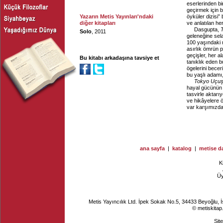
eserlerinden bi
geçirmek için b
Yazarın Metis Yayınları'ndaki
öyküler dizisi”
diğer kitapları
ve anlatılan h
Dasgupta,
Solo
, 2011
geleneğine sel
100 yaşındaki m
asırlık ömrün 
geçişler, her 
Bu kitabı arkadaşına tavsiye et
tanıklık eden b
ögelerini bece
bu yaşlı adamı
Tokyo Uçuşu
hayal gücünün y
tasvirle aktar
ve hikâyelere ö
var karşımızd
ana sayfa
|
katalog
|
metise da
K
Ü
Metis Yayıncılık Ltd. İpek Sokak No.5, 34433 Beyoğlu, 
© metiskitap
Sit