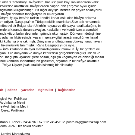
ri olan “Canterbury Hikâyeleri”, hac için yola koyulan insanların vakit
irbirlerine anlattıkları hikâyelerden oluşan, “bir çerçeve öykü içinde
 biçiminde kurgulanmıştı. Bir diğer deyişle, herkes bir şeyler anlatıyordu
er hikâye dönemin topoğrafyasını çıkarıyordu.
Tokyo Uçuşu İptal
'de tarihin kendisi kadar eski olan hikâye anlatma
am ediyor. Dasgupta’nın Türkçedeki ilk eseri olan
Solo
adlı romanında,
ünzevi bir Bulgar olan Ulrich’in hayata ve dünyaya nasıl baktığını, bir
perde arkasında duran savaşlar, kapitalizm ve komünizm arasındaki
alanda vücut bulan devrimler ışığında okumuştuk. Dünyanın değişimine
u adamın hikâyesinde, yazarın gerçekçiliği, araştırmacılığı ve hayal
rikli kullanışı öne çıkmıştı. Dünyanın unuttuğu ama dünyayı unutmayan
, hikâyeleriyle tanımıştık. Rana Dasgupta’yı da öyle…
 İptal
kitabında da aynı mahareti görmek mümkün. İyi bir gözlem ve
anı sıra dünyanın ve dünya kentlerinin gerçekliklerini güçlü bir dil ve
ıyor Dasgupta. Ayakları yere basan, aşırıya kaçmayan ve anlattığı masal
nce kendisini inandırmış bir gözlemci, doyumsuz bir hikâye anlatıcısı
a.
Tokyo Uçuşu İptal
ustalıkla işlenmiş bir dile sahip.
ir
|
editor
|
yazarlar
|
rights list
|
bağlantılar
işisel Veri Politikası
Aydınlatma Metni
ye Aydınlatma Metni
Çerez Politikası
İstanbul. Tel:212 2454696 Fax:212 2454519 e-posta:
bilgi@metiskitap.com
.com 2026. Her hakkı saklıdır.
e Üretimi
ModusNova