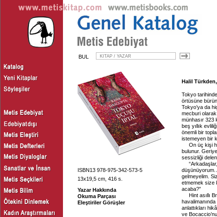
BUL
Halil Türkden
Tokyo tarihinde
örtüsüne bürünm
Tokyo’ya da hi
mecburi olarak
münhasır 323 ki
beş yıllık evli
önemli bir topl
istemeyen bir 
On üç kişi h
bulunur. Geriye
sessizliği delen
“Arkadaşlar,
ISBN13 978-975-342-573-5
düşünüyorum. An
gelmeyelim. Si
13x19,5 cm, 416 s.
etmemek size k
acaba?”
Yazar Hakkında
Hint asıllı 
Okuma Parçası
havalimanında 
Eleştiriler Görüşler
anlattıkları hi
ve Bocaccio’n