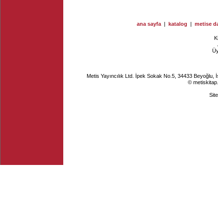
ana sayfa
|
katalog
|
metise da
K
Ü
Metis Yayıncılık Ltd. İpek Sokak No.5, 34433 Beyoğlu, 
© metiskitap
Sit