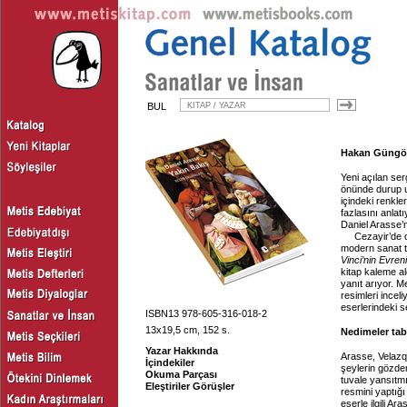
BUL
Hakan Güngör, 
Yeni açılan ser
önünde durup u
içindeki renkle
fazlasını anla
Daniel Arasse’
Cezayir’de 
modern sanat t
Vinci’nin Evreni
kitap kaleme a
yanıt arıyor. M
resimleri incel
eserlerindeki s
ISBN13 978-605-316-018-2
13x19,5 cm, 152 s.
Nedimeler tab
Yazar Hakkında
Arasse, Velazq
İçindekiler
şeylerin gözde
Okuma Parçası
tuvale yansıtm
Eleştiriler Görüşler
resmini yaptığı
eserle ilgili A