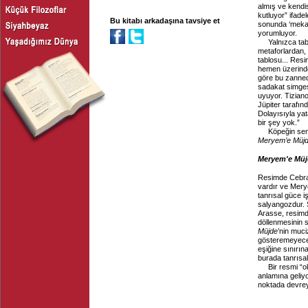
almış ve kendis
kutluyor” ifade
Bu kitabı arkadaşına tavsiye et
sonunda ‘mekani
yorumluyor.
Yalnızca ta
metaforlardan,
tablosu... Resi
hemen üzerinde
göre bu zannedi
sadakat simges
uyuyor. Tizian
Jüpiter tarafın
Dolayısıyla yat
bir şey yok.”
Köpeğin sem
Meryem’e Müj
Meryem'e Müj
Resimde Cebrail
vardır ve Mery
tanrısal güce i
salyangozdur. 
Arasse, resimd
döllenmesinin 
Müjde
’nin muc
gösteremeyeceğ
eşiğine sınırın
burada tanrısal
Bir resmi “o
anlamına geliyo
noktada devreye 