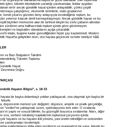
m de özgürleşme olanaklarına başka bir gözle bakılabilir. Dilin toplumsal
ki işlevi, tüketim ideolojisinin yarattığı yanılsamalar, iktidar aygıtları
lanan terör ancak gündelik hayat içinden anlaşılabilir; çünkü çeşitli
ndırmaya çalıştığımız, ekonomik terimlerle, statü gruplarının
yle, kendi çıkarını gözeten birey anlayışıyla incelediğimiz toplum, bu
arı yetersiz kılacak denli karmaşıklaşmıştır. Ancak gündelik hayatı ve bu
eşitli biçimleri merkezine alan bir tarihsel eleştiri bu zorlu çabanın altından
lığını sürdüren ama halihazırdaki toplum içinde göze görünmeyen
irenişleri ve başkaldırı olanaklarını açığa çıkarabilir.
vre'in kitabı, bugüne kadar güncelliğinden hiçbir şey kaybetmedi.
Modern
lik Hayat
'ta geliştirilen teori, onu hayata geçirecek özneler bekliyor hâlâ.
İLER
nın ve Bazı Bulguların Takdimi
önlendirilmiş Tüketim Toplumu
leri
Gündelik Hayat
ür Devrimine Doğru
PARÇASI
ndelik Hayatın Bilgisi", s. 18-33
k hayata bir başka dolambaçlı yoldan yaklaşacak, ona ulaşmak için başka bir
 felsefe.
a, düşüncenin merkezi yer değiştirir; düşünce, ampirik ve pratik gerçekliğe,
ncin "verileri"ne yaklaşmak üzere, spekülasyonu terk eder. O sıralarda
rx'ın yapıtı ve sosyal bilimler, bu güzergâh boyunca sıralanırlar. Marx, diğer
nı sıra, serbest rekabetçi kapitalizmin toplumsal çerçevesi içinde
çek hayatını ve bu hayatın ikili yönünü, yani üretim etkinliğini ve üstesinden
en yanılsamaları incelemiştir.
tadan kaldırdıklarını iddia eden pozitivizm ve pragmatizm bir yana, felsefe bu