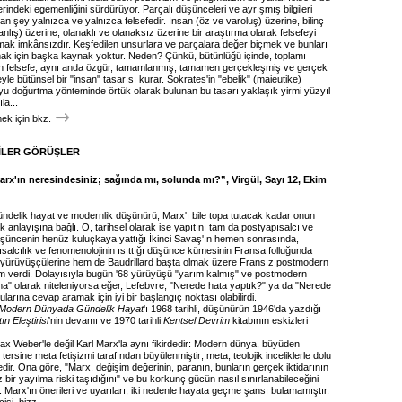
rindeki egemenliğini sürdürüyor. Parçalı düşünceleri ve ayrışmış bilgileri
yan şey yalnızca ve yalnızca felsefedir. İnsan (öz ve varoluş) üzerine, bilinç
nlış) üzerine, olanaklı ve olanaksız üzerine bir araştırma olarak felsefeyi
k imkânsızdır. Keşfedilen unsurlara ve parçalara değer biçmek ve bunları
mak için başka kaynak yoktur. Neden? Çünkü, bütünlüğü içinde, toplamı
nan felsefe, aynı anda özgür, tamamlanmış, tamamen gerçekleşmiş ve gerçek
eyle bütünsel bir "insan" tasarısı kurar. Sokrates'in "ebelik" (maieutike)
u doğurtma yönteminde örtük olarak bulunan bu tasarı yaklaşık yirmi yüzyıl
la...
k için bkz.
İLER GÖRÜŞLER
arx'ın neresindesiniz; sağında mı, solunda mı?”, Virgül, Sayı 12, Ekim
gündelik hayat ve modernlik düşünürü; Marx'ı bile topa tutacak kadar onun
lik anlayışına bağlı. O, tarihsel olarak ise yapıtını tam da postyapısalcı ve
üncenin henüz kuluçkaya yattığı İkinci Savaş'ın hemen sonrasında,
salcılık ve fenomenolojinin ısıttığı düşünce kümesinin Fransa folluğunda
8 yürüyüşçülerine hem de Baudrillard başta olmak üzere Fransız postmodern
ham verdi. Dolayısıyla bugün '68 yürüyüşü "yarım kalmış" ve postmodern
" olarak niteleniyorsa eğer, Lefebvre, "Nerede hata yaptık?" ya da "Nerede
ularına cevap aramak için iyi bir başlangıç noktası olabilirdi.
Modern Dünyada Gündelik Hayat
'ı 1968 tarihli, düşünürün 1946'da yazdığı
n Eleştirisi
'nin devamı ve 1970 tarihli
Kentsel Devrim
kitabının eskizleri
ax Weber'le değil Karl Marx'la aynı fikirdedir: Modern dünya, büyüden
ersine meta fetişizmi tarafından büyülenmiştir; meta, teolojik inceliklerle dolu
edir. Ona göre, "Marx, değişim değerinin, paranın, bunların gerçek iktidarının
ız bir yayılma riski taşıdığını" ve bu korkunç gücün nasıl sınırlanabileceğini
 Marx'ın önerileri ve uyarıları, iki nedenle hayata geçme şansı bulamamıştır.