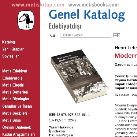
BUL
Henri Lef
Modern
Özgün adı:
La
Çeviri:
Işın Gü
Yayıma Hazırl
Kapak Fotoğra
Kapak Tasarım
İlk Basım:
May
Modern Dünyad
gündelik hayatı
Fransa'da 1968
ISBN13 978-975-342-191-1
dünyaya dair y
13x19,5 cm, 224 s.
Henri Lefebv
kendisinden baş
Yazar Hakkında
eleştirel teori
İçindekiler
yansıdığı alan 
Okuma Parçası