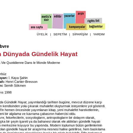
ÜYELİK
|
SEPETİM
|
SİPARİŞİM
|
YARDIM
ebvre
 Dünyada Gündelik Hayat
 Vie Quotidienne Dans le Monde Moderne
rbüz
ayan:
İ. Kaya Şahin
fı:
Henri Cartier-Bresson
ı:
Semih Sökmen
ıs 1998
a Gündelik Hayat
, yayımlandığı tarihten bugüne, mevcut düzene karşı
n kendisinden yola çıkarak muhalefet oluşturmak isteyenlere yol gösterdi.
'in hemen öncesinde yayımlanan kitap, yeni muhalefet hareketlerinin,
eni bir algılama ve kavrama çabasının habercisi oldu.
re, felsefecilerin, sosyologların, antropologların bir dolayım olarak,
ka bir şeyin işareti ya da bahanesi olarak ele aldıkları gündelik hayatı
nin merkezine koyuyor bu yapıtında. Modern toplumun bütün gerilimlerinin
olan gündelik hayat bir araştırma nesnesi haline getirilirse, hem baskılama