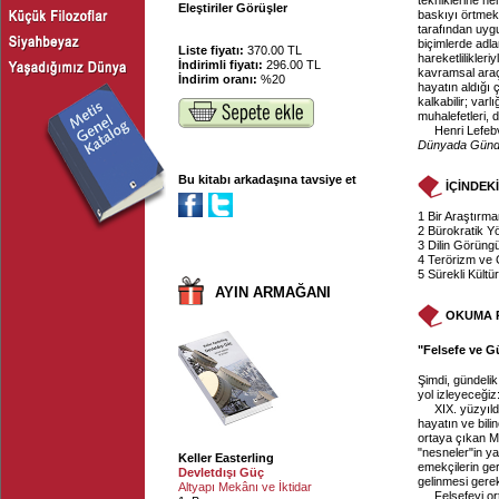
tekniklerine he
Eleştiriler Görüşler
baskıyı örtmekte
tarafından uygu
biçimlerde adla
Liste fiyatı:
370.00 TL
hareketlilikleri
İndirimli fiyatı:
296.00 TL
kavramsal araçl
İndirim oranı:
%20
hayatın aldığı ç
kalkabilir; var
muhalefetleri, d
Henri Lefeb
Dünyada Günde
Bu kitabı arkadaşına tavsiye et
İÇİNDEK
1 Bir Araştırma
2 Bürokratik Y
3 Dilin Görüngü
4 Terörizm ve 
5 Sürekli Kült
AYIN ARMAĞANI
OKUMA 
"Felsefe ve Gü
Şimdi, gündeli
yol izleyeceğiz:
XIX. yüzyıld
hayatın ve bili
ortaya çıkan Ma
"nesneler"in ya
Keller Easterling
emekçilerin ger
Devletdışı Güç
gelinmesi gerek
Altyapı Mekânı ve İktidar
Felsefeyi or