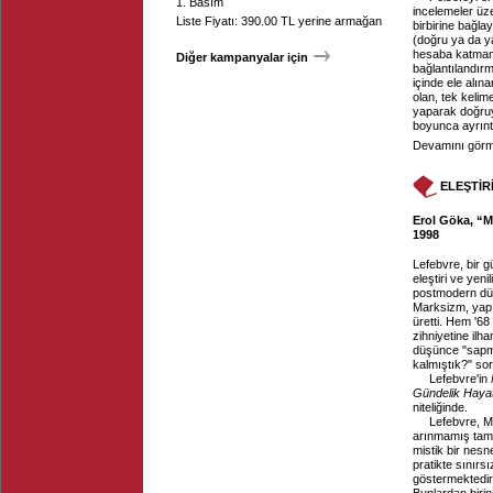
1. Basım
incelemeler üze
Liste Fiyatı: 390.00 TL yerine armağan
birbirine bağla
(doğru ya da ya
hesaba katmama
Diğer kampanyalar için
bağlantılandır
içinde ele alı
olan, tek kelim
yaparak doğruy
boyunca ayrıntı
Devamını görme
ELEŞTİR
Erol Göka, “M
1998
Lefebvre, bir 
eleştiri ve yeni
postmodern düş
Marksizm, yapı
üretti. Hem '6
zihniyetine il
düşünce "sapma
kalmıştık?" sor
Lefebvre'in
Gündelik Hayatı
niteliğinde.
Lefebvre, M
arınmamış tam t
mistik bir nesn
pratikte sınırs
göstermektedir.