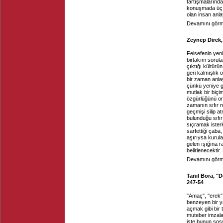
tartışmalarında 
konuşmada üç s
olan insan anla
Devamını görme
Zeynep Direk,
Felsefenin yen
birtakım sorula
çıktığı kültürün
geri kalmışlık 
bir zaman anlay
çünkü yeniye g
mutlak bir biç
özgürlüğünü ort
zamanın sıfır 
geçmişi silip a
bulunduğu sıfır
sıçramak isterk
sarfettiği çaba
aşırıysa kurulan
gelen ışığına r
belirlenecekti
Devamını görme
Tanıl Bora, "D
247-54
"Amaç", "erek" 
benzeyen bir y
açmak gibi bir 
muteber imzalar
işte bunun sosy