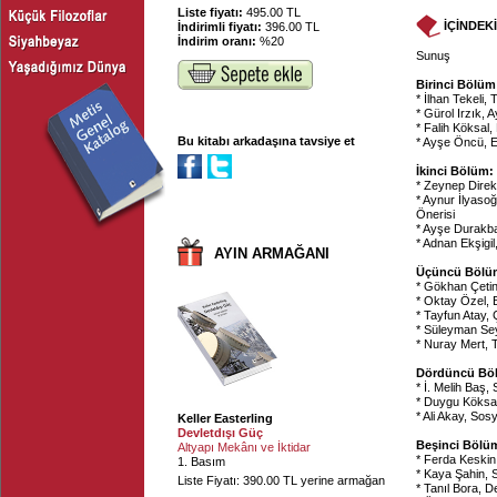
Liste fiyatı:
495.00 TL
İÇİNDEK
İndirimli fiyatı:
396.00 TL
İndirim oranı:
%20
Sunuş
Birinci Bölüm:
* İlhan Tekeli
* Gürol Irzık, 
* Falih Köksal,
Bu kitabı arkadaşına tavsiye et
* Ayşe Öncü, Ev
İkinci Bölüm:
* Zeynep Direk
* Aynur İlyasoğ
Önerisi
* Ayşe Durakba
* Adnan Ekşigi
AYIN ARMAĞANI
Üçüncü Bölü
* Gökhan Çetins
* Oktay Özel, 
* Tayfun Atay,
* Süleyman Sey
* Nuray Mert, T
Dördüncü Böl
* İ. Melih Baş, 
* Duygu Köksal,
* Ali Akay, Sos
Keller Easterling
Devletdışı Güç
Beşinci Bölüm
Altyapı Mekânı ve İktidar
* Ferda Keskin,
1. Basım
* Kaya Şahin, 
Liste Fiyatı: 390.00 TL yerine armağan
* Tanıl Bora, D