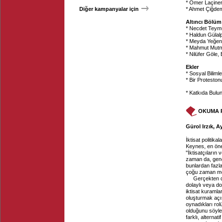
* Ömer Laçiner,
Diğer kampanyalar için
* Ahmet Çiğdem,
Altıncı Bölüm:
* Necdet Teymu
* Haldun Gülalp
* Meyda Yeğenoğ
* Mahmut Mutma
* Nilüfer Göle
Ekler
* Sosyal Bili
* Bir Protesto
* Katkıda Bulu
OKUMA 
Gürol Irzık, A
İktisat politik
Keynes, en öne
"İktisatçıların 
zaman da, gene
bunlardan fazla 
çoğu zaman merh
Gerçekten de,
dolaylı veya do
iktisat kuramla
oluşturmak açıs
oynadıkları rolü
olduğunu söyle
farklı, alternat