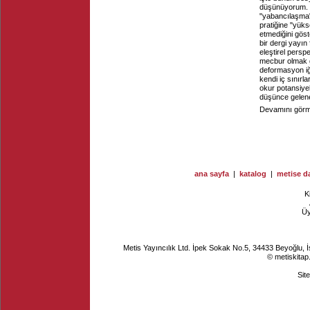
düşünüyorum. De
"yabancılaşma" r
pratiğine "yük
etmediğini göst
bir dergi yayın 
eleştirel persp
mecbur olmak gi
deformasyon iğv
kendi iç sınırl
okur potansiyeli
düşünce gelen
Devamını görme
ana sayfa
|
katalog
|
metise da
K
Ü
Metis Yayıncılık Ltd. İpek Sokak No.5, 34433 Beyoğlu, 
© metiskitap
Sit