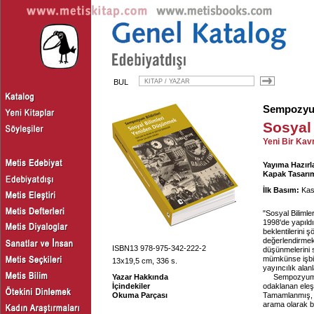
BUL
Sempozyum
Sosyal
Yeni Bir Kav
Yayıma Hazırl
Kapak Tasarım
İlk Basım:
Kas
"Sosyal Biliml
1998'de yapıldı
beklentilerini ş
değerlendirmek 
ISBN13 978-975-342-222-2
düşünmelerini s
mümkünse işbirl
13x19,5 cm, 336 s.
yayıncılık alan
Yazar Hakkında
Sempozyumun 
İçindekiler
odaklanan eleşt
Okuma Parçası
Tamamlanmış, s
arama olarak b