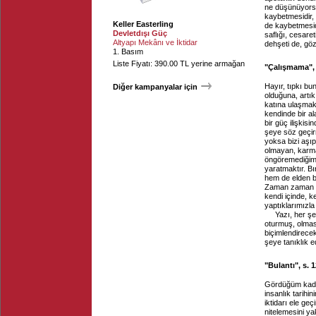
ne düşünüyorsu
kaybetmesidir, t
Keller Easterling
de kaybetmesidir
Devletdışı Güç
saflığı, cesare
Altyapı Mekânı ve İktidar
dehşeti de, gö
1. Basım
Liste Fiyatı: 390.00 TL yerine armağan
"Çalışmama", 
Hayır, tıpkı b
Diğer kampanyalar için
olduğuna, artı
katına ulaşmak
kendinde bir al
bir güç ilişkis
şeye söz geçir
yoksa bizi aşı
olmayan, karma
öngöremediğimiz
yaratmaktır. B
hem de elden b
Zaman zaman da
kendi içinde, k
yaptıklarımızla i
Yazı, her ş
oturmuş, olmas
biçimlendirece
şeye tanıklık e
"Bulantı", s. 
Gördüğüm kadarı
insanlık tarihi
iktidarı ele ge
nitelemesini ya