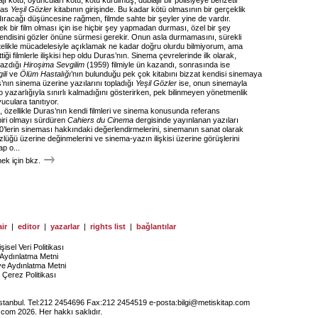
jı kötü, oyuncuları kötü, kötü kurulmuş, dublajlı bir polisiyeye benzetir
ras
Yeşil Gözler
kitabının girişinde. Bu kadar kötü olmasının bir gerçeklik
racağı düşüncesine rağmen, filmde sahte bir şeyler yine de vardır.
k bir film olması için ise hiçbir şey yapmadan durması, özel bir şey
disini gözler önüne sürmesi gerekir. Onun asla durmamasını, sürekli
telikle mücadelesiyle açıklamak ne kadar doğru olurdu bilmiyorum, ama
iği filmlerle ilişkisi hep oldu Duras’nın. Sinema çevrelerinde ilk olarak,
azdığı
Hiroşima Sevgilim
(1959) filmiyle ün kazandı, sonrasında ise
ili
ve
Ölüm Hastalığı
’nın bulunduğu pek çok kitabını bizzat kendisi sinemaya
’nın sinema üzerine yazılarını topladığı
Yeşil Gözler
ise, onun sinemayla
yo yazarlığıyla sınırlı kalmadığını gösterirken, pek bilinmeyen yönetmenlik
uculara tanıtıyor.
, özellikle Duras’nın kendi filmleri ve sinema konusunda referans
biri olmayı sürdüren
Cahiers du Cinema
dergisinde yayınlanan yazıları
0’lerin sineması hakkındaki değerlendirmelerini, sinemanın sanat olarak
üğü üzerine değinmelerini ve sinema-yazın ilişkisi üzerine görüşlerini
ap o...
k için bkz.
ir
|
editor
|
yazarlar
|
rights list
|
bağlantılar
işisel Veri Politikası
Aydınlatma Metni
ye Aydınlatma Metni
Çerez Politikası
İstanbul. Tel:212 2454696 Fax:212 2454519 e-posta:
bilgi@metiskitap.com
.com 2026. Her hakkı saklıdır.