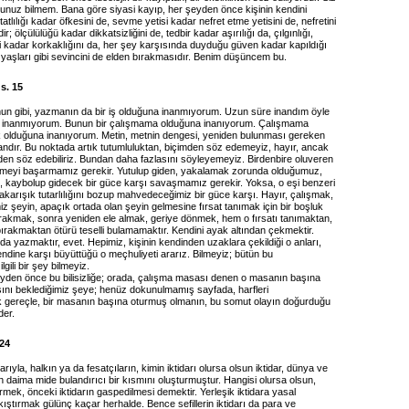
nuz bilmem. Bana göre siyasi kayıp, her şeyden önce kişinin kendini
atlılığı kadar öfkesini de, sevme yetisi kadar nefret etme yetisini de, nefretini
; ölçülülüğü kadar dikkatsizliğini de, tedbir kadar aşırılığı da, çılgınlığı,
ti kadar korkaklığını da, her şey karşısında duyduğu güven kadar kapıldığı
zyaşları gibi sevincini de elden bırakmasıdır. Benim düşüncem bu.
s. 15
unun gibi, yazmanın da bir iş olduğuna inanmıyorum. Uzun süre inandım öyle
k inanmıyorum. Bunun bir çalışmama olduğuna inanıyorum. Çalışmama
 olduğuna inanıyorum. Metin, metnin dengesi, yeniden bulunması gereken
andır. Bu noktada artık tutumluluktan, biçimden söz edemeyiz, hayır, ancak
inden söz edebiliriz. Bundan daha fazlasını söyleyemeyiz. Birdenbire oluveren
meyi başarmamız gerekir. Yutulup giden, yakalamak zorunda olduğumuz,
p, kaybolup gidecek bir güce karşı savaşmamız gerekir. Yoksa, o eşi benzeri
karışık tutarlılığını bozup mahvedeceğimiz bir güce karşı. Hayır, çalışmak,
 şeyin, apaçık ortada olan şeyin gelmesine fırsat tanımak için bir boşluk
ırakmak, sonra yeniden ele almak, geriye dönmek, hem o fırsatı tanımaktan,
ırakmaktan ötürü teselli bulamamaktır. Kendini ayak altından çekmektir.
 yazmaktır, evet. Hepimiz, kişinin kendinden uzaklara çekildiği o anları,
endine karşı büyüttüğü o meçhuliyeti ararız. Bilmeyiz; bütün bu
lgili bir şey bilmeyiz.
eyden önce bu bilisizliğe; orada, çalışma masası denen o masanın başına
ını beklediğimiz şeye; henüz dokunulmamış sayfada, harfleri
k gereçle, bir masanın başına oturmuş olmanın, bu somut olayın doğurduğu
der.
124
yla, halkın ya da fesatçıların, kimin iktidarı olursa olsun iktidar, dünya ve
nin daima mide bulandırıcı bir kısmını oluşturmuştur. Hangisi olursa olsun,
çirmek, önceki iktidarın gaspedilmesi demektir. Yerleşik iktidara yasal
kıştırmak gülünç kaçar herhalde. Bence sefillerin iktidarı da para ve