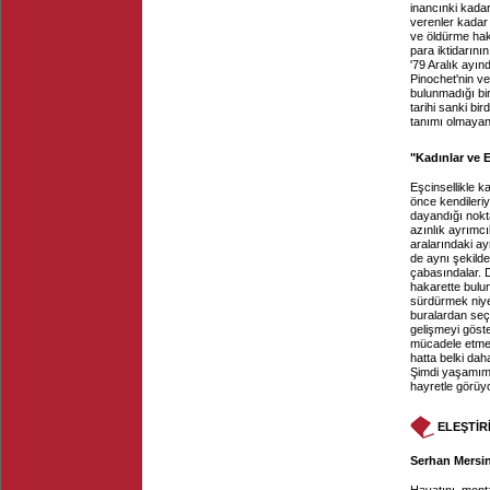
inancınki kadar 
verenler kadar
ve öldürme hakk
para iktidarını
'79 Aralık ayınd
Pinochet'nin ver
bulunmadığı bi
tarihi sanki bi
tanımı olmayan
"Kadınlar ve E
Eşcinsellikle k
önce kendileriyl
dayandığı nokt
azınlık ayrımcı
aralarındaki a
de aynı şekilde
çabasındalar. D
hakarette bulun
sürdürmek niyeti
buralardan seçi
gelişmeyi göste
mücadele etmed
hatta belki da
Şimdi yaşamımı
hayretle görüy
ELEŞTİR
Serhan Mersin,