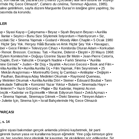
n
); son olarak da, yazarla
Les Enfants
(Çocuklar) adlı filmi üstüne bir söyleşi
leri'nde Hiç Gece Olmazdı",
Cahiers du cinéma
, Temmuz-Ağustos, 1985).
haline getirilirken, sayfa düzeni Marguerite Duras'ın isteğine göre yapılmış; bu
basımda da korundu.
İLER
p • Siyasi Kayıp • Çalışmama • Beyaz • Siyah Beyazın Beyazı • Aurélia
 İlanlar • Seyirci • Bunu Size Söylemek İstiyordum • Hatırlıyorum • Siz,
ımızdaki Siz • Sinema Yapmak • Godard • Woody Allen Chaplin • 5 Ocak 1980
ık Hiçbir Şey Yok. Herşey Hâlâ Burada ve Artık Hiçbir Şey Yok • Havagazı,
Haber • Gece Filmleri • Televizyon Cihazı • Koridorda Oturan Adam • Korkudan
Renoir. Bresson. Cocteau. Tati. • Racine, Diderot • Eleştiri • 20 Mayıs 1968:
Eylem Komitesi'nin • Doğuşu Üzerine Siyasi Bir Metin • Jean-Pierre Ceton'a,
Chaplin, Evet • Yalnızlık • Orange'lı Nadine • Farklı Sinema • "Aurélia
nine Girmek" • Juden • Bir Düş • Siyahlık • Avcının Gecesi • Book and Film •
urélia Aurélia İki • Aurélia Aurélia Üç • Film Yapmak, Film Seyretmek • 25
 Mekân Araştırması • Montreuil'lü Genç İp Cambazı • Antiloplar • Değişim •
n Paulhan, Basılmaya Aday Medinleri Okumak • Raymond Queneau,
 Metinleri Okumak • Aurélia Aurélia Dört • Steiner • Édouard Boubat • Tanrı
ikulade Talihsizlik • Komünist Yazar Yoktur • Bulantı • Sinemada Hayır •
mlerim? • Yazılı Görüntü • Plajlar • Biz Kadınlar, Hepimiz Acının
çtik • Kadınlar ve Eşcinsellik • Merak Ediyorum Nasıl • Zekâ Açmazı •
 • Sinema Yapmak, Sinemaya Gitmek • Öteki Sinema • Titreyen Adam •
• Juliette İçin, Sinema İçin • İsrail Bahçelerinde Hiç Gece Olmazdı
PARÇASI
, s. 14
öre siyasi bakımdan gerçek anlamda yönünü kaybetmek, bir parti
e girerek bunun yasa ve kurallarına boyun eğmektir. Yine çoğu kimseye göre
i mi, her şeyden önce ideolojik bir kayıptan, bir eksiklikten söz ediliyordur. Siz