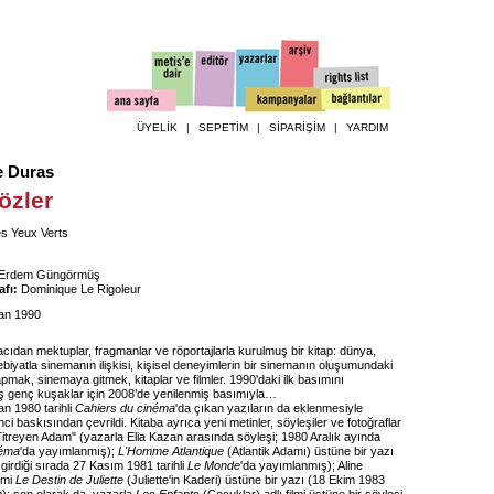
ÜYELİK
|
SEPETİM
|
SİPARİŞİM
|
YARDIM
e Duras
özler
s Yeux Verts
r Erdem Güngörmüş
fı:
Dominique Le Rigoleur
an 1990
cıdan mektuplar, fragmanlar ve röportajlarla kurulmuş bir kitap: dünya,
biyatla sinemanın ilişkisi, kişisel deneyimlerin bir sinemanın oluşumundaki
pmak, sinemaya gitmek, kitaplar ve filmler. 1990'daki ilk basımını
 genç kuşaklar için 2008’de yenilenmiş basımıyla…
an 1980 tarihli
Cahiers du cinéma
'da çıkan yazıların da eklenmesiyle
inci baskısından çevrildi. Kitaba ayrıca yeni metinler, söyleşiler ve fotoğraflar
Titreyen Adam" (yazarla Elia Kazan arasında söyleşi; 1980 Aralık ayında
néma
'da yayımlanmış);
L'Homme Atlantique
(Atlantik Adamı) üstüne bir yazı
 girdiği sırada 27 Kasım 1981 tarihli
Le Monde
'da yayımlanmış); Aline
lmi
Le Destin de Juliette
(Juliette'in Kaderi) üstüne bir yazı (18 Ekim 1983