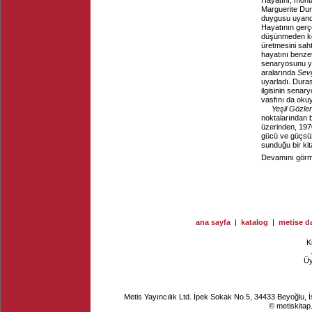
Hayatını, monta
Marguerite Du
duygusu uyandı
Hayatının gerçe
düşünmeden ken
üretmesini sah
hayatını benzett
senaryosunu y
aralarında
Sevg
uyarladı. Duras
ilgisinin senar
vasfını da okuy
Yeşil Gözler
noktalarından 
üzerinden, 197
gücü ve güçsüzl
sunduğu bir kit
Devamını görme
ana sayfa
|
katalog
|
metise da
K
Ü
Metis Yayıncılık Ltd. İpek Sokak No.5, 34433 Beyoğlu, 
© metiskitap