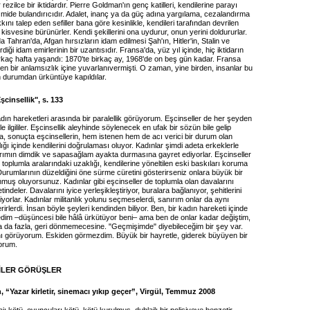
rezilce bir iktidardır. Pierre Goldman'ın genç katilleri, kendilerine parayı
 mide bulandırıcıdır. Adalet, inanç ya da güç adına yargılama, cezalandırma
ını talep eden sefiller bana göre kesinlikle, kendileri tarafından devrilen
n kisvesine bürünürler. Kendi şekillerini ona uydurur, onun yerini doldururlar.
a Tahran'da, Afgan hırsızların idam edilmesi Şah'ın, Hitler'in, Stalin ve
diği idam emirlerinin bir uzantısıdır. Fransa'da, yüz yıl içinde, hiç iktidarın
rkaç hafta yaşandı: 1870'te birkaç ay, 1968'de on beş gün kadar. Fransa
rden bir anlamsızlık içine yuvarlanıvermişti. O zaman, yine birden, insanlar bu
 durumdan ürküntüye kapıldılar.
şcinsellik", s. 133
adın hareketleri arasında bir paralellik görüyorum. Eşcinseller de her şeyden
e ilgililer. Eşcinsellik aleyhinde söylenecek en ufak bir sözün bile gelip
a, sonuçta eşcinsellerin, hem istenen hem de acı verici bir durum olan
lığı içinde kendilerini doğrulaması oluyor. Kadınlar şimdi adeta erkeklerle
yrımın dimdik ve sapasağlam ayakta durmasına gayret ediyorlar. Eşcinseller
 toplumla aralarındaki uzaklığı, kendilerine yöneltilen eski baskıları koruma
urumlarının düzeldiğini öne sürme cüretini gösterirseniz onlara büyük bir
muş oluyorsunuz. Kadınlar gibi eşcinseller de toplumla olan davalarını
ndeler. Davalarını iyice yerleşikleştiriyor, buralara bağlanıyor, şehitlerini
yorlar. Kadınlar militanlık yolunu seçmeselerdi, sanırım onlar da aynı
rirlerdi. İnsan böyle şeyleri kendinden biliyor. Ben, bir kadın hareketi içinde
im –düşüncesi bile hâlâ ürkütüyor beni– ama ben de onlar kadar değiştim,
ha da fazla, geri dönmemecesine. "Geçmişimde" diyebileceğim bir şey var.
 görüyorum. Eskiden görmezdim. Büyük bir hayretle, giderek büyüyen bir
orum.
İLER GÖRÜŞLER
 “Yazar kirletir, sinemacı yıkıp geçer”, Virgül, Temmuz 2008