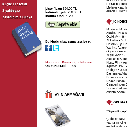
tarihli
Libératio
("İsrail Bahçe
Metinler kitap 
Liste fiyatı:
320.00 TL
düzen Türkçe 
İndirimli fiyatı:
256.00 TL
İndirim oranı:
%20
İÇİNDEK
Mektup • Mektu
Aurélia • Küçük
Öteki, Ayrılığ
Aktüalite • Art
Bu kitabı arkadaşına tavsiye et
Elektrik • İyi 
Yapılma Adam • 
Öğrenci-Yazar 
Yeşil Gözler • 
Steiner'in Bede
Marguerite Duras diğer kitapları
Kitap, Film • A
Ölüm Hastalığı
, 1990
Ağustos 1979 •
Değişim • Jea
Basılmaya Aday
Düşüncesi • Har
Neden Benim Fil
Çemberinden Ge
Sinema Salonu
Atlantik Adamı 
AYIN ARMAĞANI
OKUMA 
"Siyasi Kayıp"
Çoğu kimseye g
yapısının için
apolitiklik dend