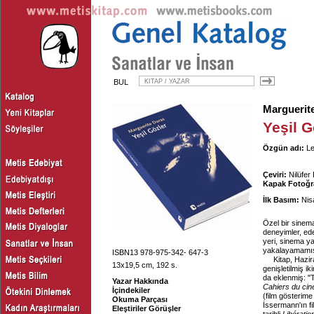
BUL
Marguerit
Yeşil G
Özgün adı:
Le
Çeviri:
Nilüfe
Kapak Fotoğra
İlk Basım:
Nis
Özel bir sinema
deneyimler, ede
yeri, sinema ya
yakalayamamış
ISBN13 978-975-342- 647-3
Kitap, Hazir
13x19,5 cm, 192 s.
genişletilmiş ik
da eklenmiş: "
Yazar Hakkında
Cahiers du ci
İçindekiler
(film gösterime
Okuma Parçası
İssermann'ın fi
Eleştiriler Görüşler