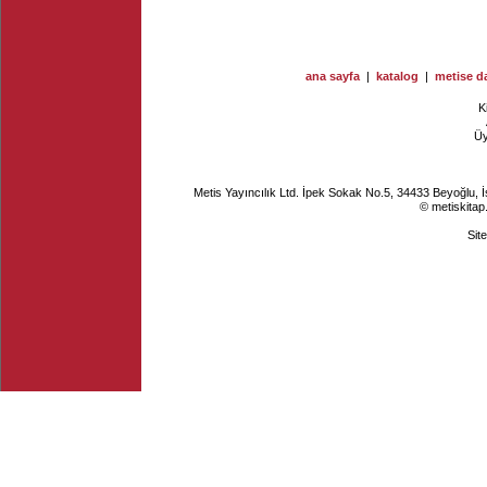
ana sayfa
|
katalog
|
metise da
K
Ü
Metis Yayıncılık Ltd. İpek Sokak No.5, 34433 Beyoğlu, 
© metiskitap
Sit