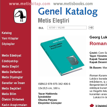
BUL
Georg Lu
Roman
Çeviri:
Cem So
Yayın Yönetm
Kapak Tasarım
Kapak Deseni
İlk Basım:
Mar
Roman Kuramı
Lukács burada b
imkânlarını, iç 
ISBN13 978-975-342-406-6
Benjamin'den A
edebiyat kuram
13x19,5 cm, 160 s.
ve Hegel'in fel
Yazar Hakkında
kuramları arası
İçindekiler
Lukács'ın ö
Okuma Parçası
Eleştiriler Görüşler
İÇİNDEK