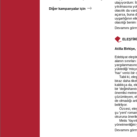
ulaşıyordum: İt
yıkılmasına yol
Diğer kampanyalar için
olasılık da va
açarsa, buna d
uygarlığının e
olasılığı benim 
Devamını görme
ELEŞTİR
Atilla Birkiye
Edebiyat eleşti
alanın sınırlar
yargılanmasınd
yüklediği 'misy
'haz' verici bir
Tabii ki, ele
biraz daha tike
kaldıkça da, el
bir 'değini/tan
önemlisi metne 
çözümleyen, ele
de olmadığı anla
belirliyor.
Özcesi, eleş
şu 'yeni' roman
okuruna önerile
Metis Yayınl
yönetmenliğini 
Devamını görme