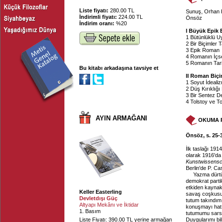
Liste fiyatı:
280.00 TL
Sunuş, Orhan
İndirimli fiyatı:
224.00 TL
Önsöz
İndirim oranı:
%20
I Büyük Epik 
1 Bütünlüklü Uy
2 Bir Biçimler T
3 Epik Roman
4 Romanın İçse
5 Romanın Tari
Bu kitabı arkadaşına tavsiye et
II Roman Biçi
1 Soyut İdeali
2 Düş Kırıklığ
3 Bir Sentez De
4 Tolstoy ve T
AYIN ARMAĞANI
OKUMA 
Önsöz, s. 25-
İlk taslağı 191
olarak 1916'da
Kunstwissensc
Berlin'de P. Ca
Yazma dürtü
demokrat parti
etkiden kaynakl
Keller Easterling
savaş coşkusun
Devletdışı Güç
tutum takındım
Altyapı Mekânı ve İktidar
konuşmayı hatı
1. Basım
tutumumu sarsm
Liste Fiyatı: 390.00 TL yerine armağan
Duygularımı bi