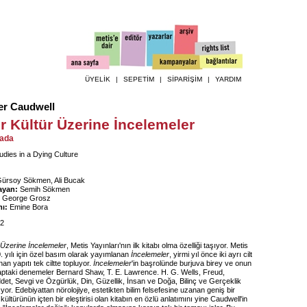
ÜYELİK
|
SEPETİM
|
SİPARİŞİM
|
YARDIM
er Caudwell
r Kültür Üzerine İncelemeler
rada
udies in a Dying Culture
ürsoy Sökmen, Ali Bucak
ayan:
Semih Sökmen
George Grosz
ı:
Emine Bora
2
 Üzerine İncelemeler
, Metis Yayınları'nın ilk kitabı olma özelliği taşıyor. Metis
0. yılı için özel basım olarak yayımlanan
İncelemeler
, yirmi yıl önce iki ayrı cilt
an yapıtı tek ciltte topluyor.
İncelemeler
'in başrolünde burjuva birey ve onun
itaptaki denemeler Bernard Shaw, T. E. Lawrence. H. G. Wells, Freud,
det, Sevgi ve Özgürlük, Din, Güzellik, İnsan ve Doğa, Bilinç ve Gerçeklik
şıyor. Edebiyattan nörolojiye, estetikten bilim felsefesine uzanan geniş bir
kültürünün içten bir eleştirisi olan kitabın en özlü anlatımını yine Caudwell'in