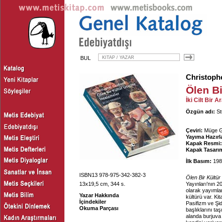
BUL
Christoph
Ölen Bi
İki Cilt Bir A
Özgün adı:
St
Çeviri:
Müge G
Yayıma Hazırl
Kapak Resmi:
Kapak Tasarım
İlk Basım:
198
ISBN13 978-975-342-382-3
Ölen Bir Kültür
13x19,5 cm, 344 s.
Yayınları'nın 2
olarak yayımlan
Yazar Hakkında
kültürü var. K
İçindekiler
Pasifizm ve Şid
Okuma Parçası
başlıklarını ta
alanda burjuva 