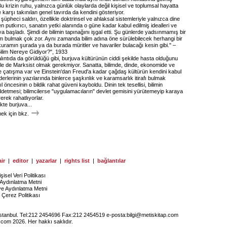
 krizin ruhu, yalnızca günlük olaylarda değil kişisel ve toplumsal hayatta
 karşı takınılan genel tavırda da kendini gösteriyor.
i şüpheci saldırı, özellikle doktrinsel ve ahlaksal sistemleriyle yalnızca dine
en putkırıcı, sanatın yetki alanında o güne kadar kabul edilmiş idealleri ve
ya başladı. Şimdi de bilimin tapınağını işgal etti. Şu günlerde yadsınmamış bir
om bulmak çok zor. Aynı zamanda bilim adına öne sürülebilecek herhangi bir
ramın şurada ya da burada müritler ve havariler bulacağı kesin gibi." –
ilim Nereye Gidiyor?", 1933
lıntıda da görüldüğü gibi, burjuva kültürünün ciddi şekilde hasta olduğunu
lle de Marksist olmak gerekmiyor. Sanatta, bilimde, dinde, ekonomide ve
de çatışma var ve Einstein'dan Freud'a kadar çağdaş kültürün kendini kabul
derlerinin yazılarında binlerce şaşkınlık ve karamsarlık itirafı bulmak
öncesinin o bildik rahat güveni kayboldu. Dinin tek tesellisi, bilimin
ddetmesi; bilimcilerse "uygulamacıların" devlet gemisini yürütemeyip karaya
erek rahatlıyorlar.
ikte burjuva...
k için bkz.
ir
|
editor
|
yazarlar
|
rights list
|
bağlantılar
işisel Veri Politikası
Aydınlatma Metni
ye Aydınlatma Metni
Çerez Politikası
İstanbul. Tel:212 2454696 Fax:212 2454519 e-posta:
bilgi@metiskitap.com
.com 2026. Her hakkı saklıdır.