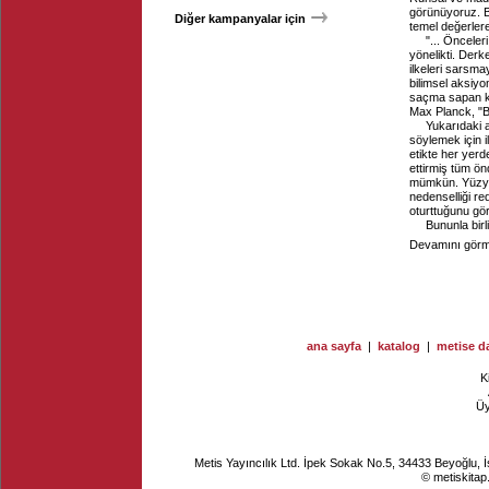
görünüyoruz. Bu
Diğer kampanyalar için
temel değerlere
"... Önceler
yönelikti. Derk
ilkeleri sarsma
bilimsel aksiy
saçma sapan ku
Max Planck, "B
Yukarıdaki a
söylemek için i
etikte her yer
ettirmiş tüm ön
mümkün. Yüzyıl 
nedenselliği re
oturttuğunu gör
Bununla birl
Devamını görme
ana sayfa
|
katalog
|
metise da
K
Ü
Metis Yayıncılık Ltd. İpek Sokak No.5, 34433 Beyoğlu, 
© metiskitap