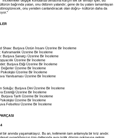
: "İncelemeler değişik konularda olmasına karşın tek bir temayı işler, Bu
ltürün bağrında yatan, onu öldüren yalandır; gene de bu yalanı tamamlayan
 dönüştürecek, onu yeniden canlandıracak olan doğru– kültürün daha da
ıyor."
İLER
 Shaw: Burjuva Üstün İnsanı Üzerine Bir İnceleme
: Kahramanlık Üzerine Bir İnceleme
: Burjuva Sanatçı Üzerine Bir İnceleme
topyacılık Üzerine Bir İnceleme
det: Burjuva Etiği Üzerine Bir İnceleme
 Değerler Üzerine Bir İnceleme
Psikolojisi Üzerine Bir İnceleme
uva Yanılsaması Üzerine Bir İnceleme
 Soluğu: Burjuva Dini Üzerine Bir İnceleme
va Estetiği Üzerine Bir İnceleme
 Burjuva Tarih Üzerine Bir İnceleme
 Psikolojisi Üzerine Bir İnceleme
juva Felsefesi Üzerine Bir İnceleme
PARÇASI
14
el bir anında yaşamaktayız. Bu an, kelimenin tam anlamıyla bir kriz anıdır.
esel uygarlığımızın tüm dallarında aynı kritik dönüm noktasına gelmiş