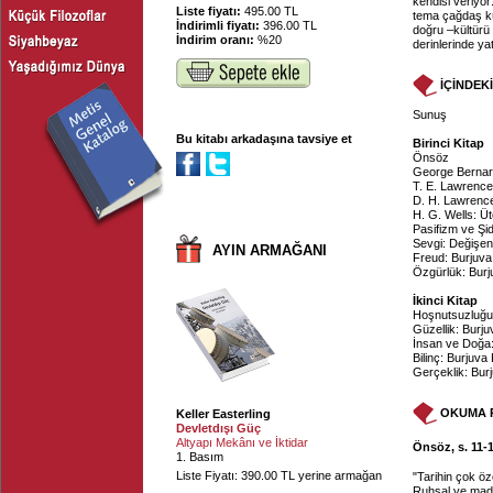
kendisi veriyor
Liste fiyatı:
495.00 TL
tema çağdaş kü
İndirimli fiyatı:
396.00 TL
doğru –kültürü
İndirim oranı:
%20
derinlerinde yat
İÇİNDEK
Sunuş
Bu kitabı arkadaşına tavsiye et
Birinci Kitap
Önsöz
George Bernard
T. E. Lawrence
D. H. Lawrence
H. G. Wells: Ü
Pasifizm ve Şid
Sevgi: Değişen
AYIN ARMAĞANI
Freud: Burjuva 
Özgürlük: Burj
İkinci Kitap
Hoşnutsuzluğun
Güzellik: Burju
İnsan ve Doğa:
Bilinç: Burjuva
Gerçeklik: Bur
OKUMA 
Keller Easterling
Devletdışı Güç
Altyapı Mekânı ve İktidar
Önsöz, s. 11-
1. Basım
Liste Fiyatı: 390.00 TL yerine armağan
"Tarihin çok öz
Ruhsal ve madd