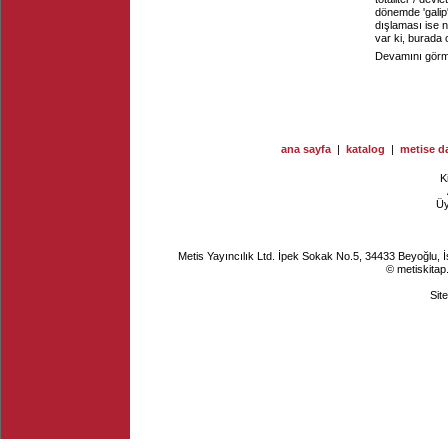
dönemde 'galip'
dışlaması ise 
var ki, burada 
Devamını görme
ana sayfa
|
katalog
|
metise da
K
Ü
Metis Yayıncılık Ltd. İpek Sokak No.5, 34433 Beyoğlu, 
© metiskitap
Sit