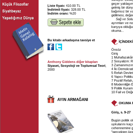
geçer yaklaşımı
Liste fiyatı:
410.00 TL
gelmiş bir dün
İndirimli fiyatı:
328.00 TL
bağımsız bir va
İndirim oranı:
%20
gidilmesi, değe
Sağ ve Sol
ayrımları ve no
karşıya olduğum
okuma...
Bu kitabı arkadaşına tavsiye et
İÇİNDEK
Önsöz
Giriş
1 Muhafazakârl
2 Sosyalizm: R
Anthony Giddens diğer kitapları
3 Zamanımızın 
Siyaset, Sosyoloji ve Toplumsal Teori
,
4 İki Demokrat
2000
5 Refah Devleti
6 Yapıcı Politik
7 Pozitif Refa
8 Modernliğin E
9 Politik Kura
10 Fail ve Değ
AYIN ARMAĞANI
OKUMA 
Giriş, s. 9-27
Bugün politik o
uykularını kaçı
cehennemine ger
"gerçekten özgü