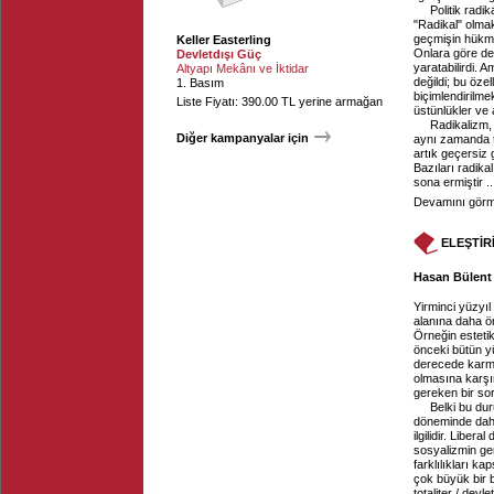
Politik radi
"Radikal" olmak
geçmişin hükmü
Keller Easterling
Onlara göre de
Devletdışı Güç
yaratabilirdi. 
Altyapı Mekânı ve İktidar
değildi; bu özel
1. Basım
biçimlendirilme
Liste Fiyatı: 390.00 TL yerine armağan
üstünlükler ve a
Radikalizm,
Diğer kampanyalar için
aynı zamanda ta
artık geçersiz 
Bazıları radika
sona ermiştir ..
Devamını görme
ELEŞTİR
Hasan Bülent 
Yirminci yüzyı
alanına daha ö
Örneğin esteti
önceki bütün yü
derecede karma
olmasına karşın
gereken bir so
Belki bu dur
döneminde daha 
ilgilidir. Libe
sosyalizmin ge
farklılıkları k
çok büyük bir b
totaliter / devl