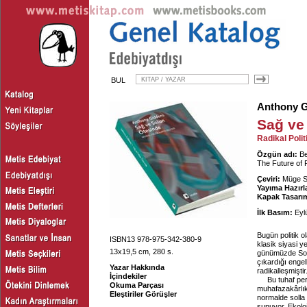
BUL
Anthony 
Sağ ve
Radikal Polit
Özgün adı:
Be
The Future of R
Çeviri:
Müge S
Yayıma Hazırl
Kapak Tasarım
İlk Basım:
Eyl
Bugün politik o
ISBN13 978-975-342-380-9
klasik siyasi 
13x19,5 cm, 280 s.
günümüzde Sol 
çıkardığı engel
Yazar Hakkında
radikalleşmiştir
İçindekiler
Bu tuhaf per
Okuma Parçası
muhafazakârlık
Eleştiriler Görüşler
normalde solla 
sunuyor. Ekolo