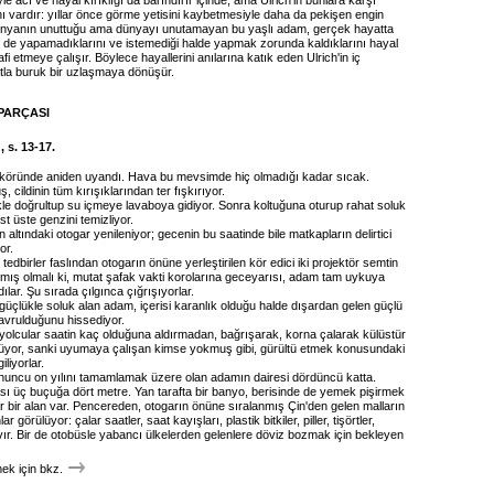
le acı ve hayal kırıklığı da barındırır içinde, ama Ulrich'in bunlara karşı
hı vardır: yıllar önce görme yetisini kaybetmesiyle daha da pekişen engin
ünyanın unuttuğu ama dünyayı unutamayan bu yaşlı adam, gerçek hayatta
 de yapamadıklarını ve istemediği halde yapmak zorunda kaldıklarını hayal
fi etmeye çalışır. Böylece hayallerini anılarına katık eden Ulrich'in iç
tla buruk bir uzlaşmaya dönüşür.
PARÇASI
 s. 13-17.
köründe aniden uyandı. Hava bu mevsimde hiç olmadığı kadar sıcak.
 cildinin tüm kırışıklarından ter fışkırıyor.
ükle doğrultup su içmeye lavaboya gidiyor. Sonra koltuğuna oturup rahat soluk
st üste genzini temizliyor.
 altındaki otogar yenileniyor; gecenin bu saatinde bile matkapların delirtici
or.
 tedbirler faslından otogarın önüne yerleştirilen kör edici iki projektör semtin
tmış olmalı ki, mutat şafak vakti korolarına geceyarısı, adam tam uykuya
ılar. Şu sırada çılgınca çığrışıyorlar.
güçlükle soluk alan adam, içerisi karanlık olduğu halde dışardan gelen güçlü
kavrulduğunu hissediyor.
yolcular saatin kaç olduğuna aldırmadan, bağrışarak, korna çalarak külüstür
rüyor, sanki uyumaya çalışan kimse yokmuş gibi, gürültü etmek konusundaki
iliyorlar.
nuncu on yılını tamamlamak üzere olan adamın dairesi dördüncü katta.
ı üç buçuğa dört metre. Yan tarafta bir banyo, berisinde de yemek pişirmek
ar bir alan var. Pencereden, otogarın önüne sıralanmış Çin'den gelen malların
ar görülüyor: çalar saatler, saat kayışları, plastik bitkiler, piller, tişörtler,
zıvır. Bir de otobüsle yabancı ülkelerden gelenlere döviz bozmak için bekleyen
k için bkz.