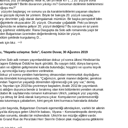
iyorsa, yüz yıl dediğimiz nedir ki, bin yıl nedir ki? (...) 20. yüzyılı sona
i an hangisidir? Berlin duvarının yıkılışı mı? Genomun diziliminin belirlenmesi
doğuşu mu?”
 yüzyılın başlangıç ve sonunu ya da karakteristiklerini yaşanan olayların
e gücüyle ölçmek bir yöntem. Böyle bir bakışla 20. yüzyılı savaşlar,
arşı devrimler çağı olarak damgalamak mümkün. Bir başka perspektif bilim
eğişimlerle okuyacaktır 20. yüzyılı. Okumalar çoğalabilir. Peki ya bireyin
ğımızda ne anlama geliyor 20. yüzyıl dediğimiz? Bu soruya en iyi yanıtı
iç şüphesiz edebiyattır. Rana Dasgupta da Solo adlı romanında yaşlı bir
den Bulgaristan üzerinden değerlendirmiş bütün bir yüzyılı.
bölüm şeklinde kurgulamış D...
k için bkz.
u, "Hayatla uzlaşma: Solo", Gazete Duvar, 30 Ağustos 2019
a’nın
Solo
adlı romanı yayımlandıktan dokuz yıl sonra ülkesi Hindistan’da
agore Edebiyat Ödülü’ne layık görüldü. Bu saygın ödül, dünya barışının,
natın ve eğitimin gelişmesine katkıda bulunduğu; hoşgörü ve uyumu teşvik
n, ayrımcılığa karşı eserlere verilmekte.
dokuz yıl sonra yeniden hatırlanmış olmasından memnunluk duyduğunu
pta törendeki konuşmasında, “Çağımızın, gerek manevi değerler, gerekse
ısından Tagore’un yaşadığı dönemden öğreneceği çok şey var,” demiş.
is Yayınları için 2010’da çevirmeye başladım, Aralık 2011’de yayımlandı.
ü aldığını duyunca bende iz bırakmış olan kimi bölümlerini yeniden okumak
Kitabın ilk sayfalarında romanın kahramanı Ulrich, yaklaşık yüz yaşında,
a olmuş bir âmâ olarak karşımıza çıkar. Komşularının yardımseverliği
ta tutunmaya çabalarken, kimi gerçek kimi kurmaca hatıralarla doludur
yılın başında, Bulgaristan Osmanlı egemenliği altındayken, varlıklı bir ailenin
fya’da dünyaya gelen Ulrich’in babası, Viyana – Konstantinopolis demiryolu
dan sorumlu, idealist bir mühendistir. Ulrich’in ise müziğe eğilimi vardır.
kte Grand Rue de Pera’daki Herr Stern’in Odeon plak mağazasına gittiklerini