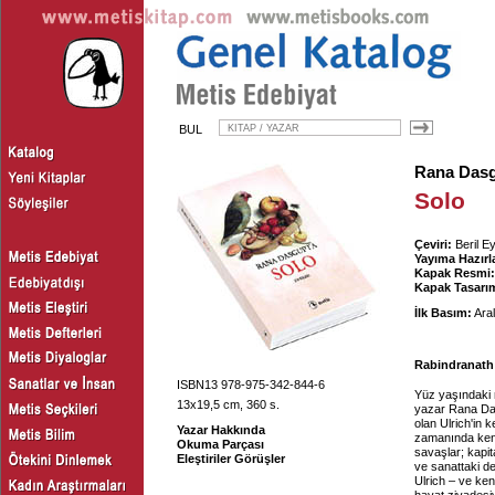
BUL
Rana Das
Solo
Çeviri:
Beril E
Yayıma Hazırl
Kapak Resmi:
Kapak Tasarım
İlk Basım:
Aral
Rabindranath
ISBN13 978-975-342-844-6
Yüz yaşındaki m
13x19,5 cm, 360 s.
yazar Rana D
olan Ulrich'in 
Yazar Hakkında
zamanında kendi
Okuma Parçası
savaşlar; kapi
Eleştiriler Görüşler
ve sanattaki de
Ulrich – ve ken