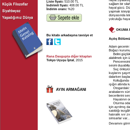
hayat ziyadesiy
Liste fiyatı:
510.00 TL
sağlam bir sila
İndirimli fiyatı:
408.00 TL
hayal gücü. D
İndirim oranı:
%20
yapmak isteyip
dünyasında tela
yolculuğu haya
OKUMA 
Bu kitabı arkadaşına tavsiye et
Açılış Bölümü,
Adam gecenin 
Boğazı kurumuş,
Belini güçl
Rana Dasgupta diğer kitapları
alabilmek için ü
Tokyo Uçuşu İptal
, 2015
Penceresinin
sesini duyabiliy
Suç önleyici
kuşlarını şaşır
dalarken başlad
Koltuğunda 
ışığın altında 
Otogardaki 
AYIN ARMAĞANI
arabalarını sü
becerilerini serg
Hayatının o
Oturma odas
için ayrılmış d
satıldığı tezgâhl
hatıralık ıvır 
simsarlar var...
Devamını görme