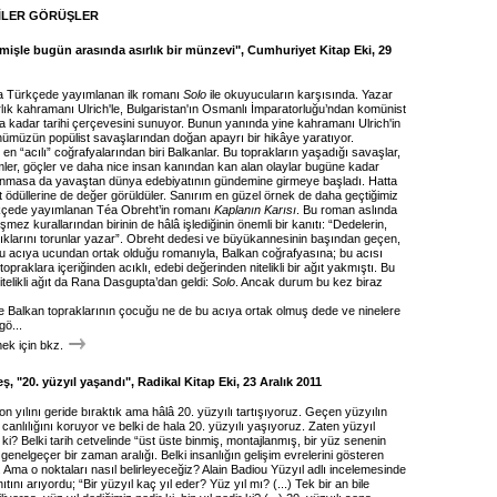
İLER GÖRÜŞLER
mişle bugün arasında asırlık bir münzevi", Cumhuriyet Kitap Eki, 29
 Türkçede yayımlanan ilk romanı
Solo
ile okuyucuların karşısında. Yazar
lık kahramanı Ulrich'le, Bulgaristan'ın Osmanlı İmparatorluğu’ndan komünist
ına kadar tarihi çerçevesini sunuyor. Bunun yanında yine kahramanı Ulrich'in
ünümüzün popülist savaşlarından doğan apayrı bir hikâye yaratıyor.
n “acılı” coğrafyalarından biri Balkanlar. Bu toprakların yaşadığı savaşlar,
imler, göçler ve daha nice insan kanından kan alan olaylar bugüne kadar
lınmasa da yavaştan dünya edebiyatının gündemine girmeye başladı. Hatta
yat ödüllerine de değer görüldüler. Sanırım en güzel örnek de daha geçtiğimiz
rkçede yayımlanan Téa Obreht’in romanı
Kaplanın Karısı
. Bu roman aslında
şmez kurallarından birinin de hâlâ işlediğinin önemli bir kanıtı: “Dedelerin,
dıklarını torunlar yazar”. Obreht dedesi ve büyükannesinin başından geçen,
bu acıya ucundan ortak olduğu romanıyla, Balkan coğrafyasına; bu acısı
opraklara içeriğinden acıklı, edebi değerinden nitelikli bir ağıt yakmıştı. Bu
nitelikli ağıt da Rana Dasgupta’dan geldi:
Solo
. Ancak durum bu kez biraz
 Balkan topraklarının çocuğu ne de bu acıya ortak olmuş dede ve ninelere
gö...
k için bkz.
, "20. yüzyıl yaşandı", Radikal Kitap Eki, 23 Aralık 2011
k on yılını geride bıraktık ama hâlâ 20. yüzyılı tartışıyoruz. Geçen yüzyılın
a canlılığını koruyor ve belki de hala 20. yüzyılı yaşıyoruz. Zaten yüzyıl
 ki? Belki tarih cetvelinde “üst üste binmiş, montajlanmış, bir yüz senenin
 genelgeçer bir zaman aralığı. Belki insanlığın gelişim evrelerini gösteren
. Ama o noktaları nasıl belirleyeceğiz? Alain Badiou Yüzyıl adlı incelemesinde
ını arıyordu; “Bir yüzyıl kaç yıl eder? Yüz yıl mı? (...) Tek bir an bile