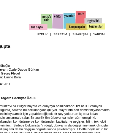
ÜYELİK
|
SEPETİM
|
SİPARİŞİM
|
YARDIM
gupta
yüboğlu
ayan:
Özde Duygu Gürkan
Georg Flegel
ı:
Emine Bora
ık 2011
 Tagore Edebiyat Ödülü
ünzevi bir Bulgar hayata ve dünyaya nasıl bakar? Hint asıllı Britanyalı
asgupta,
Solo
'da bu sorudan yola çıkıyor. Hayatının son demlerini yaşamakta
kendini oyalamak için yapabileceği pek bir şey yoktur artık; o da kalan
ni anılarına bırakır. Bir asırlık ömrü boyunca neler görmemiştir ki:
talizmden komünizme ve komünizmden kapitalizme geçişler; bilim, teknoloji
vrimler... Sadece Bulgaristan'ın değil, dünyanın da değişimine tanık olmuştur
di yaşamı da bu değişim doğrultusunda şekillenmiştir. Elbette böyle uzun bir