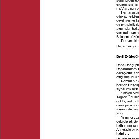
sonunu getirebil
erdiren istisna
mi? Avro’nun 
Herhangi bir
dünyayı etkilem
devrimler ve k
ve teknolojik d
açısından baktı
verecek olan h
Bulgarın gözün
Romanı iki 
Devamını görme
Beril Eyüboğl
Rana Dasgupt
Rabindranath T
edebiyatın, sa
ettiği düşünüle
Romanının 
belirten Dasgu
siyasi etik aç
Solo
‘yu Met
Tagore Ödülü’n
geldi içimden. 
ömrü paramparç
sayesinde haya
zihni.
Yirminci yüz
oğlu olarak So
hattının inşasın
Annesiyle birli
hatırlıy...