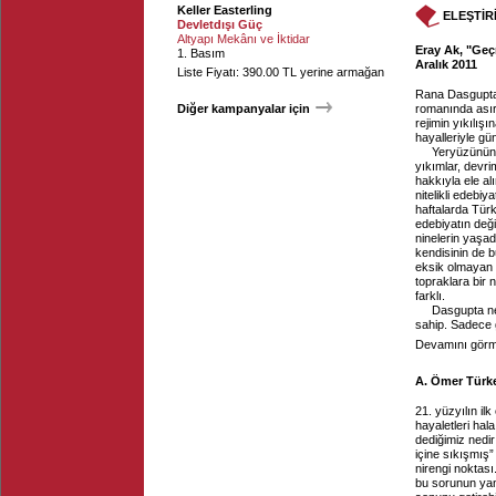
Keller Easterling
ELEŞTİR
Devletdışı Güç
Altyapı Mekânı ve İktidar
Eray Ak, "Geç
1. Basım
Aralık 2011
Liste Fiyatı: 390.00 TL yerine armağan
Rana Dasgupta
Diğer kampanyalar için
romanında asır
rejimin yıkılış
hayalleriyle g
Yeryüzünün e
yıkımlar, devr
hakkıyla ele a
nitelikli edebi
haftalarda Tü
edebiyatın deği
ninelerin yaşa
kendisinin de 
eksik olmayan t
topraklara bir 
farklı.
Dasgupta ne
sahip. Sadece 
Devamını görme
A. Ömer Türkeş
21. yüzyılın il
hayaletleri hal
dediğimiz nedir
içine sıkışmış”
nirengi noktası
bu sorunun yanıt