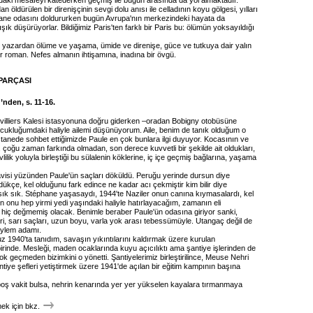
aki mesafeyi katederken geçmiş ile bugün arasında da yol almaktadır.
an öldürülen bir direnişçinin sevgi dolu anısı ile celladının koyu gölgesi, yılları
stane odasını doldururken bugün Avrupa'nın merkezindeki hayata da
ışık düşürüyorlar. Bildiğimiz Paris'ten farklı bir Paris bu: ölümün yoksayıldığı
ir yazardan ölüme ve yaşama, ümide ve direnişe, güce ve tutkuya dair yalın
r roman. Nefes almanın ihtişamına, inadına bir övgü.
PARÇASI
’nden, s. 11-16.
villiers Kalesi istasyonuna doğru giderken –oradan Bobigny otobüsüne
cukluğumdaki haliyle ailemi düşünüyorum. Aile, benim de tanık olduğum o
stanede sohbet ettiğimizde Paule en çok bunlara ilgi duyuyor. Kocasının ve
çoğu zaman farkında olmadan, son derece kuvvetli bir şekilde ait oldukları,
vlilik yoluyla birleştiği bu sülalenin köklerine, iç içe geçmiş bağlarına, yaşama
visi yüzünden Paule'ün saçları döküldü. Peruğu yerinde dursun diye
dükçe, kel olduğunu fark edince ne kadar acı çekmiştir kim bilir diye
k sık. Stéphane yaşasaydı, 1944'te Naziler onun canına kıymasalardı, kel
n onu hep yirmi yedi yaşındaki haliyle hatırlayacağım, zamanın eli
hiç değmemiş olacak. Benimle beraber Paule'ün odasına giriyor sanki,
i, sarı saçları, uzun boyu, varla yok arası tebessümüyle. Utangaç değil de
eylem adamı.
1940'ta tanıdım, savaşın yıkıntılarını kaldırmak üzere kurulan
irinde. Mesleği, maden ocaklarında kuyu açıcılıktı ama şantiye işlerinden de
Çok geçmeden bizimkini o yönetti. Şantiyelerimiz birleştirilince, Meuse Nehri
iye şefleri yetiştirmek üzere 1941'de açılan bir eğitim kampının başına
ş vakit bulsa, nehrin kenarında yer yer yükselen kayalara tırmanmaya
k için bkz.