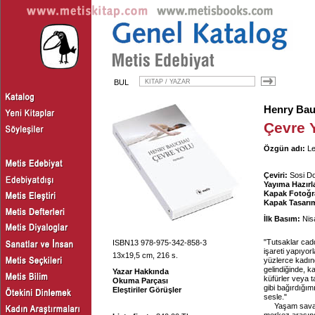
BUL
Henry Ba
Çevre 
Özgün adı:
Le
Çeviri:
Sosi Do
Yayıma Hazırl
Kapak Fotoğra
Kapak Tasarım
İlk Basım:
Nis
"Tutsaklar cadd
ISBN13 978-975-342-858-3
işareti yapıyor
13x19,5 cm, 216 s.
yüzlerce kadınd
gelindiğinde, k
Yazar Hakkında
küfürler veya ta
Okuma Parçası
gibi bağırdığım
Eleştiriler Görüşler
sesle."
Yaşam savaşı