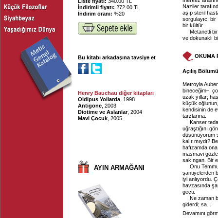
merkez arasınd
Liste fiyatı:
340.00 TL
Naziler tarafınd
İndirimli fiyatı:
272.00 TL
aşıp steril ha
İndirim oranı:
%20
sorgulayıcı bir 
bir kültür.
Metanetli b
ve dokunaklı bi
OKUMA 
Bu kitabı arkadaşına tavsiye et
Açılış Bölümü
Metroyla Auber
bineceğim–, ço
Henry Bauchau diğer kitapları
uzak yıllar; ha
Oidipus Yollarda
, 1998
küçük oğlunun, 
Antigone
, 2003
kendisinin de e
Diotime ve Aslanlar
, 2004
tarzlarına.
Mavi Çocuk
, 2005
Kanser teda
uğraştığını gör
düşünüyorum sı
kalır mıydı? Be
hafızamda ona 
masmavi gözler
sakıngan. Bir 
Onu Temmuz 
AYIN ARMAĞANI
şantiyelerden b
iyi anlıyordu. 
havzasında şant
geçti.
Ne zaman bo
giderdi; sa...
Devamını görme