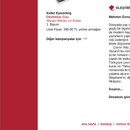
ELEŞTİR
Keller Easterling
Devletdışı Güç
Mehmet Öztunç
Altyapı Mekânı ve İktidar
1. Basım
Dünyada yaş ort
güçlü bir biçim
Liste Fiyatı: 390.00 TL yerine armağan
de modern hayat
yazarların yapı
Diğer kampanyalar için
rolü üstleniyo
böyle düşünmem
Çevre Yolu
,
Yazarın bu ro
iyi bir romancı
yapan bir psik
Türkçeye çevril
kurar ve “Yahu
romanında iki b
yatakta akıyor.
Stephane’ın, di
hikâyesi...
İnsanın...
Devamını görm
ana sayfa
|
katalog
|
metise da