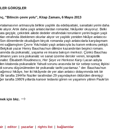
İLER GÖRÜŞLER
, ''Bilincin çevre yolu'', Kitap Zamanı, 6 Mayıs 2013
alamasının artmasıyla birlikte yaşlılık da edebiyattaki, sanattaki yerini daha
de alıyor. Artık daha yaşlı anlatıcılardan romanlar, hikâyeler okuyoruz. Belki
a geçişle, çekirdek ailede dedeler etrafındaki torunların yerini bugün yaşlı
tları etrafında öbeklenen okurlar alıyor ve yaşlılık yeniden hikâye anlatıcısı
r. Son dönemlerde okuduğum birçok romanda yaşlı anlatıcılarla karşılaşmam
i sağlamışken Çevre Yolu’ndaki yaşlı anlatıcıyla bu kanım enikonu pekişti.
 Belçikalı yazar Henry Bauchau’nun dilimize kazandırılan beşinci romanı.
manında da psikanaliz, yaşama ve insana bakışın merkezi. Çünkü Bauchau
 olmanın yanı sıra psikanaliz ve sanat üzerine dersler veren, terapistlik
analist. Élisabeth Roudinesco,
Her Şeye ve Herkese Karşı
Lacan adıyla
en kitabında psikanalizle Yahudi sorunu arasında bir tür sebep-sonuç ilişkisi
di sorunu düşünülmeden bir psikanaliz tarihi yazılamaz.” der. Bauchau’nun
ağımsız hikâye, her iki hikâyede de yer alan anlatıcı dolayımında tek bir
 Bir tarafta 1944’te Naziler tarafından 29 yaşındayken öldürülen direnişçi
ğer tarafta 1980’li yıllarda kanser tedavisi gören ve yaşamını yitiren Paule’ün
ek için bkz.
ir
|
editor
|
yazarlar
|
rights list
|
bağlantılar