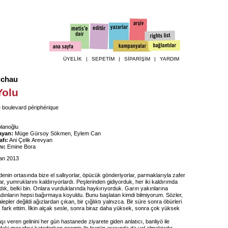
ÜYELİK
|
SEPETİM
|
SİPARİŞİM
|
YARDIM
uchau
Yolu
 boulevard périphérique
lanoğlu
ayan:
Müge Gürsoy Sökmen, Eylem Can
fı:
Ani Çelik Arevyan
ı:
Emine Bora
an 2013
enin ortasında bize el sallıyorlar, öpücük gönderiyorlar, parmaklarıyla zafer
lar, yumruklarını kaldırıyorlardı. Peşlerinden gidiyorduk, her iki kaldırımda
ık, belki bin. Onlara vurduklarında haykırıyorduk. Garın yakınlarına
adınların hepsi bağırmaya koyuldu. Bunu başlatan kimdi bilmiyorum. Sözler,
lepler değildi ağızlardan çıkan, bir çığlıktı yalnızca. Bir süre sonra öbürleri
ı fark ettim. İlkin alçak sesle, sonra biraz daha yüksek, sonra çok yüksek
 veren gelinini her gün hastanede ziyarete giden anlatıcı, banliyö ile