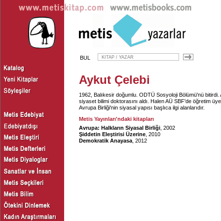
BUL
Aykut Çelebi
1962, Balıkesir doğumlu. ODTÜ Sosyoloji Bölümü'nü bitirdi. A
siyaset bilimi doktorasını aldı. Halen AÜ SBF'de öğretim ü
Avrupa Birliği'nin siyasal yapısı başlıca ilgi alanlarıdır.
Metis Yayınları'ndaki kitapları
Avrupa: Halkların Siyasal Birliği
, 2002
Şiddetin Eleştirisi Üzerine
, 2010
Demokratik Anayasa
, 2012