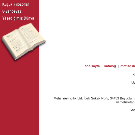
ana sayfa
|
katalog
|
metise da
K
Ü
Metis Yayıncılık Ltd. İpek Sokak No.5, 34433 Beyoğlu, 
© metiskitap
Sit