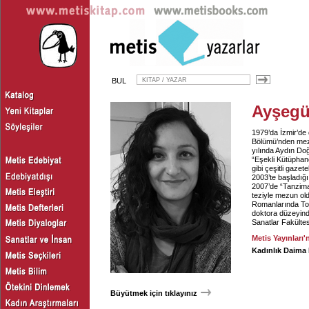
BUL
Ayşegü
1979’da İzmir’de 
Bölümü’nden mezun
yılında Aydın Doğ
“Eşekli Kütüphanec
gibi çeşitli gazet
2003’te başladığ
2007’de “Tanzima
teziyle mezun ol
Romanlarında Topl
doktora düzeyind
Sanatlar Fakültes
Metis Yayınları'
Kadınlık Daima
Büyütmek için tıklayınız