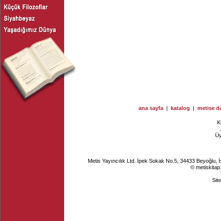
ana sayfa
|
katalog
|
metise da
K
Ü
Metis Yayıncılık Ltd. İpek Sokak No.5, 34433 Beyoğlu, 
© metiskitap
Sit