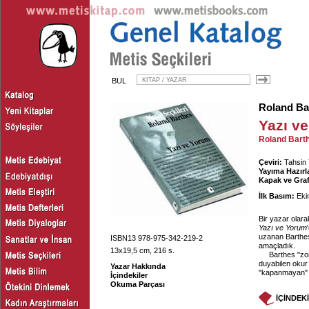
BUL
Roland Ba
Yazı v
Roland Bart
Çeviri:
Tahsin 
Yayıma Hazırl
Kapak ve Graf
İlk Basım:
Eki
Bir yazar olar
Yazı ve Yorum
uzanan Barthes 
ISBN13 978-975-342-219-2
amaçladık.
13x19,5 cm, 216 s.
Barthes "zor
duyabilen okur
Yazar Hakkında
"kapanmayan" B
İçindekiler
Okuma Parçası
İÇİNDEK