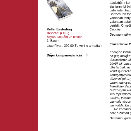
başladığını ken
alanlarını birb
birbirinden bağ
Barthes, bir to
yakından tanıya
yakından bakıld
değildir. Örneğ
Keller Easterling
Çağdaş...
Devletdışı Güç
Devamını görme
Altyapı Mekânı ve İktidar
1. Basım
"Yazarlar ve Y
Liste Fiyatı: 390.00 TL yerine armağan
Konuşan kimdir
Diğer kampanyalar için
bir güç olduğu 
derecelerde, ul
büyük bir olası
dilin tartışılm
kendi işlevsel 
konuşmuyordu; bu
düzenini çıkarı
ozanından işad
Marot'dan Verl
düzenleyim kura
ilkel toplumla
tersine, yazıns
olan söz alıyor
olan dilidir. Bu 
Ne zamanda 
beri; o zaman (
Devamını görme