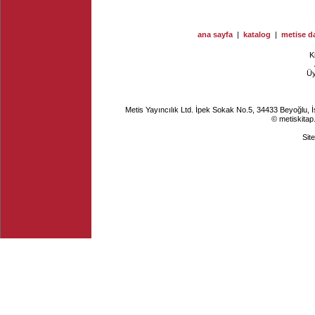
ana sayfa
|
katalog
|
metise da
K
Ü
Metis Yayıncılık Ltd. İpek Sokak No.5, 34433 Beyoğlu, 
© metiskitap
Sit