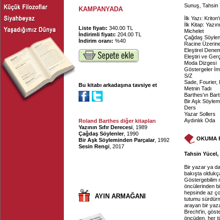
Sunuş, Tahsin 
KAMPANYADA
İlk Yazı: Kriton
İlk Kitap: Yazın
Liste fiyatı:
340.00 TL
Michelet
İndirimli fiyatı:
204.00 TL
Çağdaş Söylen
İndirim oranı:
%40
Racine Üzerin
Eleştirel Dene
Eleştiri ve Ger
Moda Dizgesi
Göstergeler İm
S/Z
Sade, Fourier,
Bu kitabı arkadaşına tavsiye et
Metnin Tadı
Barthes'ın Bart
Bir Aşk Söylem
Ders
Yazar Sollers
Aydınlık Oda
Roland Barthes diğer kitapları
Yazının Sıfır Derecesi
, 1989
Çağdaş Söylenler
, 1990
OKUMA 
Bir Aşk Söyleminden Parçalar
, 1992
Sesin Rengi
, 2017
Tahsin Yücel, 
Bir yazar ya da
bakışta oldukça 
Göstergebilim 
öncülerinden bi
hepsinde az ço
AYIN ARMAĞANI
tutumu sürdürmü
arayan bir yaz
Brecht'in, göst
öncüden, her t