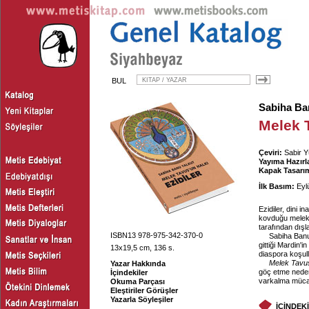
BUL
Sabiha Ba
Melek T
Çeviri:
Sabir 
Yayıma Hazırl
Kapak Tasarım
İlk Basım:
Eyl
Ezidiler, dini i
kovduğu melekl
tarafından dışl
ISBN13 978-975-342-370-0
Sabiha Banu 
gittiği Mardin'i
13x19,5 cm, 136 s.
diaspora koşull
Melek Tavus
Yazar Hakkında
göç etme neden
İçindekiler
varkalma mücad
Okuma Parçası
Eleştiriler Görüşler
Yazarla Söyleşiler
İÇİNDEK