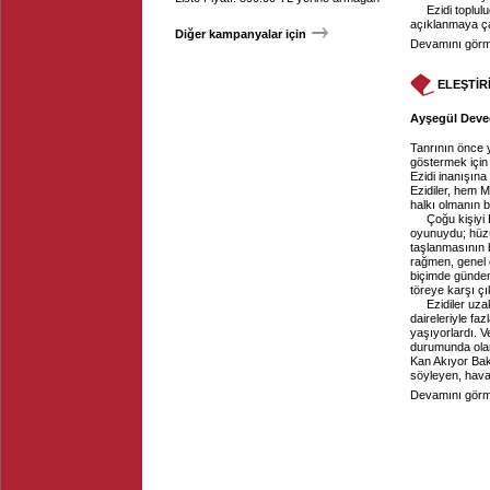
Ezidi toplul
açıklanmaya ça
Diğer kampanyalar için
Devamını görme
ELEŞTİR
Ayşegül Devec
Tanrının önce y
göstermek için 
Ezidi inanışın
Ezidiler, hem 
halkı olmanın b
Çoğu kişiyi
oyunuydu; hüzü
taşlanmasının 
rağmen, genel o
biçimde günde
töreye karşı çı
Ezidiler uza
daireleriyle fa
yaşıyorlardı. V
durumunda olan
Kan Akıyor Bak
söyleyen, havay
Devamını görme