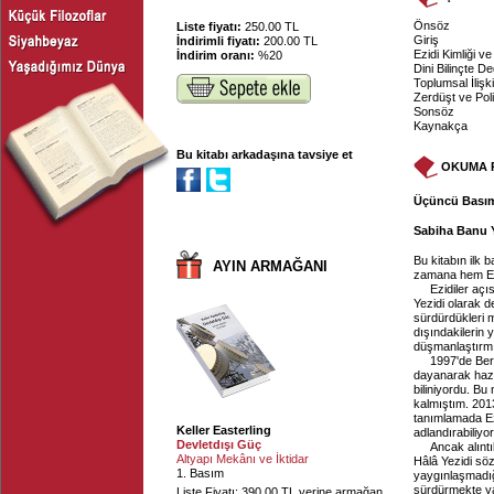
Önsöz
Liste fiyatı:
250.00 TL
Giriş
İndirimli fiyatı:
200.00 TL
Ezidi Kimliği v
İndirim oranı:
%20
Dini Bilinçte D
Toplumsal İlişk
Zerdüşt ve Poli
Sonsöz
Kaynakça
Bu kitabı arkadaşına tavsiye et
OKUMA 
Üçüncü Basım
Sabiha Banu 
Bu kitabın ilk 
AYIN ARMAĞANI
zamana hem Ezi
Ezidiler açı
Yezidi olarak d
sürdürdükleri 
dışındakilerin y
düşmanlaştırmı
1997'de Ber
dayanarak hazı
biliniyordu. B
kalmıştım. 2013
tanımlamada Ez
Keller Easterling
adlandırabiliyo
Devletdışı Güç
Ancak alınt
Altyapı Mekânı ve İktidar
Hâlâ Yezidi söz
1. Basım
yaygınlaşmadığı
sürdürmekte ya
Liste Fiyatı: 390.00 TL yerine armağan