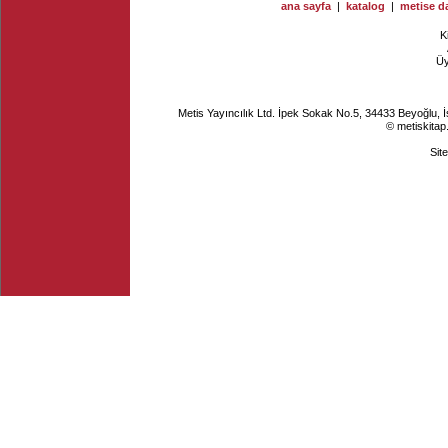
ana sayfa
|
katalog
|
metise da
K
Ü
Metis Yayıncılık Ltd. İpek Sokak No.5, 34433 Beyoğlu, 
© metiskitap
Sit