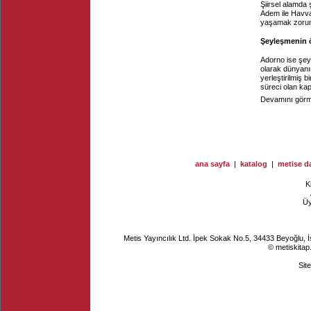
Şiirsel alamda
Adem ile Havva
yaşamak zorund
Şeyleşmenin 
Adorno ise şeyl
olarak dünyanın
yerleştirilmiş 
süreci olan kapi
Devamını görme
ana sayfa
|
katalog
|
metise da
K
Ü
Metis Yayıncılık Ltd. İpek Sokak No.5, 34433 Beyoğlu, 
© metiskitap
Sit