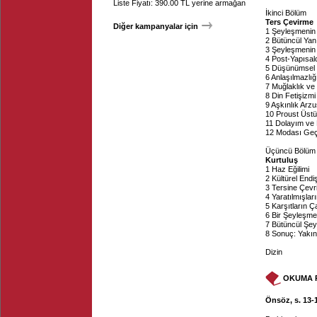
Liste Fiyatı: 390.00 TL yerine armağan
İkinci Bölüm
Ters Çevirme
Diğer kampanyalar için
1 Şeyleşmenin 
2 Bütüncül Yan
3 Şeyleşmenin 
4 Post-Yapısal
5 Düşünümsel M
6 Anlaşılmazlığ
7 Muğlaklık ve
8 Din Fetişizmi 
9 Aşkınlık Arz
10 Proust Üstü
11 Dolayım ve 
12 Modası Geç
Üçüncü Bölüm
Kurtuluş
1 Haz Eğilimi
2 Kültürel End
3 Tersine Çevril
4 Yaratılmışlar
5 Karşıtların 
6 Bir Şeyleşme
7 Bütüncül Şey
8 Sonuç: Yakın
Dizin
OKUMA 
Önsöz, s. 13-