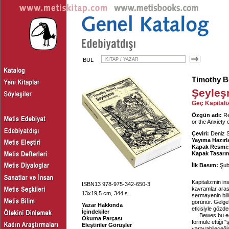
BUL
Timothy 
Şeyle
Geç Kapital
Özgün adı:
Re
or the Anxiety 
Çeviri:
Deniz 
Yayıma Hazırl
Kapak Resmi:
Kapak Tasarım
İlk Basım:
Şub
Kapitalizmin ins
ISBN13 978-975-342-650-3
kavramlar arası
13x19,5 cm, 344 s.
sermayenin bili
görünür. Gelgel
Yazar Hakkında
etkisiyle gözd
İçindekiler
Bewes bu eği
Okuma Parçası
formüle ettiği
Eleştiriler Görüşler
yarayabileceğini