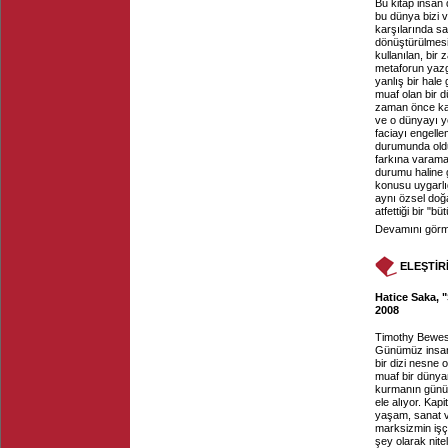
Bu kitap insan 
bu dünya bizi 
karşılarında sa
dönüştürülmesi i
kullanılan, bi
metaforun yazgı
yanlış bir hale
muaf olan bir 
zaman önce kay
ve o dünyayı y
faciayı engell
durumunda oldu
farkına varama
durumu haline 
konusu uygarlı
aynı özsel doğa
atfettiği bir "
Devamını görme
ELEŞTİR
Hatice Saka, "
2008
Timothy Bewes
Günümüz insanı
bir dizi nesne
muaf bir dünya
kurmanın günüm
ele alıyor. Kapi
yaşam, sanat ve
marksizmin işçi
şey olarak nite