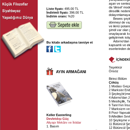
aşan ve sentez
da 'dinsel' mod
Liste fiyatı:
495.00 TL
dinsellik neden
İndirimli fiyatı:
396.00 TL
dolayımlamaya 
İndirim oranı:
%20
Bewes şeyle
dönmeyi de vaz
ve ilerici potan
şimdi var olan y
onaylayarak kor
geliştirmek isti
Adorno'dan 
Bu kitabı arkadaşına tavsiye et
kapsamlı ve ele
eserlerinden de
İÇİNDEK
Teşekkür
Önsöz
AYIN ARMAĞANI
Birinci Bölüm
Çöküş
1 Modası Geçe
2 Marksist End
3 Şeyleş(tir)m
4 Adorno'dan 
5 Mesihçilik, T
6 Tanrı'nın İ
7 Marksizm ve 
8 Post-Yapısal
Keller Easterling
9 Atfedilen Sını
Devletdışı Güç
10 Şeyleşme v
Altyapı Mekânı ve İktidar
11 Bütüncül Ş
1. Basım
12 Bütüncül Şe