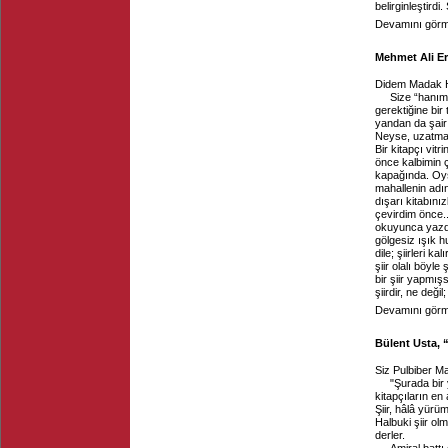
belirginleştirdi.
Devamını görme
Mehmet Ali Er
Didem Madak H
Size “hanım
gerektiğine bir
yandan da şair b
Neyse, uzatmay
Bir kitapçı vit
önce kalbimin ç
kapağında. Oys
mahallenin adı
dışarı kitabını
çevirdim önce.
okuyunca yazdı
gölgesiz ışık h
dile; şiirleri ka
şiir olalı böyl
bir şiir yapmış
şiirdir, ne deği
Devamını görme
Bülent Usta, “
Siz Pulbiber Mah
"Şurada bir y
kitapçıların en 
Şiir, hâlâ yürü
Halbuki şiir ol
derler.