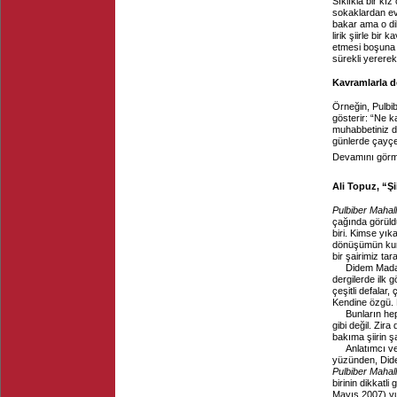
Sıklıkla bir kı
sokaklardan ev 
bakar ama o di
lirik şiirle bir
etmesi boşuna d
sürekli yererek
Kavramlarla de
Örneğin, Pulbib
gösterir: “Ne ka
muhabbetiniz d
günlerde çayçe
Devamını görme
Ali Topuz, “Şi
Pulbiber Mahall
çağında görüld
biri. Kimse yık
dönüşümün kurd
bir şairimiz ta
Didem Madak’
dergilerde ilk 
çeşitli defalar, 
Kendine özgü. H
Bunların he
gibi değil. Zira
bakıma şiirin şa
Anlatımcı ve
yüzünden, Dide
Pulbiber Mahall
birinin dikkatl
Mayıs 2007) vur