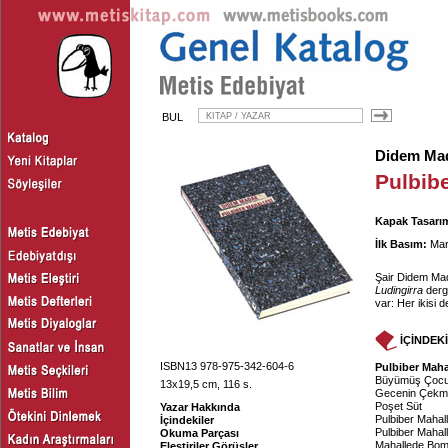
BUL
Didem Ma
Pulbib
Kapak Tasarım
İlk Basım:
Mar
Şair Didem Ma
Ludingirra
derg
var: Her ikisi 
İÇİNDEK
ISBN13 978-975-342-604-6
Pulbiber Maha
Büyümüş Çocuk
13x19,5 cm, 116 s.
Gecenin Çekm
Poşet Süt
Yazar Hakkında
Pulbiber Mahall
İçindekiler
Pulbiber Mahall
Okuma Parçası
Mahallede Bom
Eleştiriler Görüşler