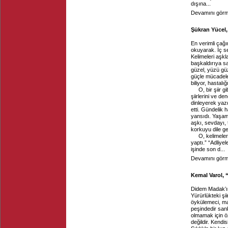
dışına...
Devamını görme
Şükran Yücel,
En verimli çağ
okuyarak. İç ses
Kelimeleri aşkl
başkaldırıya s
güzel, yüzü gü
güçle mücadele
biliyor, hastal
O, bir şiir 
şiirlerini ve den
dinleyerek yazdı
etti. Gündelik h
yansıdı. Yaşam
aşkı, sevdayı, 
korkuyu dile get
O, kelimeler
yaptı.” “Adliye
işinde son d...
Devamını görme
Kemal Varol, 
Didem Madak’ın 
Yürürlükteki şi
öykülemeci, mas
peşindedir sank
olmamak için öz
değildir. Kend