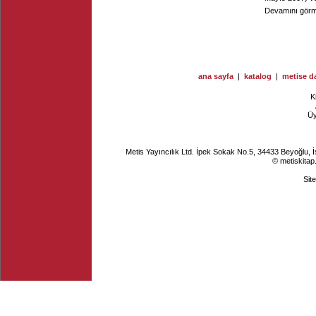
Devamını görme
ana sayfa
|
katalog
|
metise da
K
Ü
Metis Yayıncılık Ltd. İpek Sokak No.5, 34433 Beyoğlu, 
© metiskitap
Sit