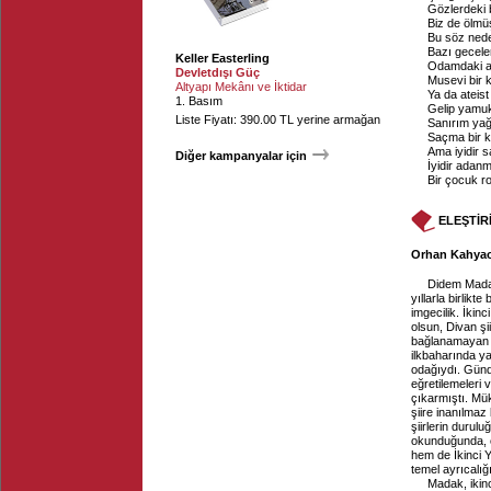
Gözlerdeki b
Biz de ölmüş
Bu söz nede
Bazı gecele
Keller Easterling
Odamdaki ay
Devletdışı Güç
Musevi bir 
Altyapı Mekânı ve İktidar
Ya da ateist
1. Basım
Gelip yamuk 
Liste Fiyatı: 390.00 TL yerine armağan
Sanırım yağ
Saçma bir k
Ama iyidir 
Diğer kampanyalar için
İyidir adan
Bir çocuk ro
ELEŞTİR
Orhan Kahyaoğ
Didem Madak,
yıllarla birlikt
imgecilik. İkinc
olsun, Divan şi
bağlanamayan far
ilkbaharında yay
odağıydı. Günde
eğretilemeleri 
çıkarmıştı. Mü
şiire inanılmaz 
şiirlerin durul
okunduğunda, ço
hem de İkinci Ye
temel ayrıcalığ
Madak, ikinc