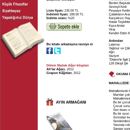
Bizden Başkala
Sevinçli Kedi
Liste fiyatı:
235.00 TL
Pespaye Kedini
İndirimli fiyatı:
188.00 TL
Çatlakların Ar
İndirim oranı:
%20
Karşılıksız Ha
Hatalı Teşbihle
Kaza Anılar
Viraj
Kendim Ettim 
Ardından
Bu kitabı arkadaşına tavsiye et
Laterna
Yağmur ve Çilin
Ağrı
Vaziyet
"Didem'le İlgili 
128 Dikişli Şiir
Didem Madak diğer kitapları
Ah'lar Ağacı
, 2012
Grapon Kâğıtları
, 2012
OKUMA 
MAHALLEDE 
Mahallemizde 
Martılar çok
Mahallemizi
AYIN ARMAĞANI
Bu bir çocuk
Çocuk sonun
Son duası o
Bu bir oyun 
Sırtından b
Sendemibrütü
Yanında rok
Şangur şung