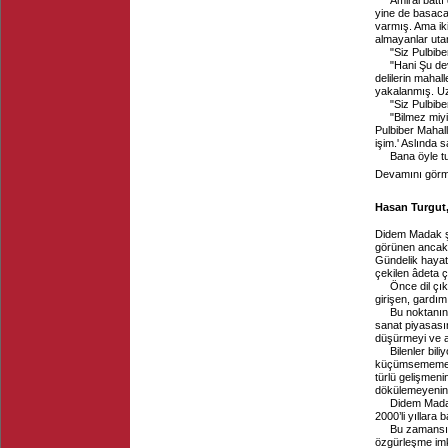
Amiral battı 
yine de basacakl
varmış. Ama iki
almayanlar utan
"Siz Pulbiber
"Hani Şu dev
delilerin mahal
yakalanmış. Uz
"Siz Pulbiber
"Bilmez miy
Pulbiber Mahall
işim.' Aslında 
Bana öyle tu
Devamını görme
Hasan Turgut,
Didem Madak şii
görünen ancak 
Gündelik hayatt
çekilen âdeta çö
Önce dil çı
girişen, gardım
Bu noktanın
sanat piyasasın
düşürmeyi ve ac
Bilenler bil
küçümsememek g
türlü gelişmeni
dökülemeyenin, 
Didem Madak’
2000’li yıllara
Bu zamansızl
özgürleşme imk