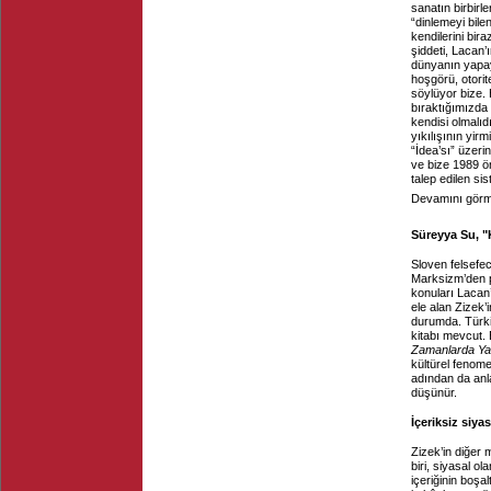
sanatın birbirl
“dinlemeyi bile
kendilerini bir
şiddeti, Lacan’
dünyanın yapay
hoşgörü, otorit
söylüyor bize.
bıraktığımızda 
kendisi olmalıd
yıkılışının yir
“İdea’sı” üzer
ve bize 1989 ö
talep edilen si
Devamını görme
Süreyya Su, "
Sloven felsefec
Marksizm’den ps
konuları Lacan’
ele alan Zizek’
durumda. Türkiy
kitabı mevcut.
Zamanlarda Y
kültürel fenomen
adından da anla
düşünür.
İçeriksiz siyas
Zizek’in diğer 
biri, siyasal o
içeriğinin boşal