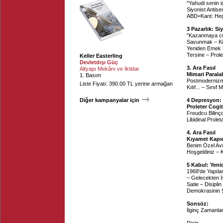
"Yahudi senin i
Siyonist Antise
ABD=Kant: He
3 Pazarlık: Si
"Kazanmaya cür
Savunmak – Kit
Yeniden Emek D
Tersine – Prole
Keller Easterling
Devletdışı Güç
3. Ara Fasıl
Altyapı Mekânı ve İktidar
Mimari Parala
1. Basım
Postmodernizm 
Liste Fiyatı: 390.00 TL yerine armağan
Kılıf... – Sınıf
Diğer kampanyalar için
4 Depresyon: 
Proleter Cogi
Freudcu Bilinçd
Libidinal Prolet
4. Ara Fasıl
Kıyamet Kapı
Benim Özel Avu
Hoşgeldiniz – K
5 Kabul: Yeni
1968'de Yapıla
– Gelecekten İş
Satie – Disipli
Demokrasinin S
Sonsöz:
İlginç Zamanla