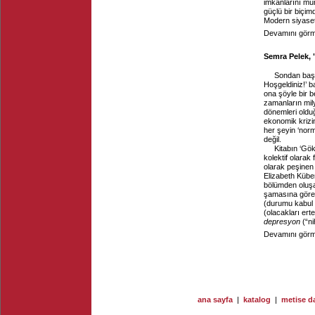
imkânlarını mü
güçlü bir biçim
Modern siyaset 
Devamını görme
Semra Pelek, 
Sondan başl
Hoşgeldiniz!’ ba
ona şöyle bir b
zamanların mil
dönemleri oldu
ekonomik krizi
her şeyin ‘nor
değil.
Kitabın ‘Gök
kolektif olarak
olarak peşinen 
Elizabeth Kübe
bölümden oluşan
şamasına göre,
(durumu kabul 
(olacakları ert
depresyon
(“ni
Devamını görme
ana sayfa
|
katalog
|
metise da