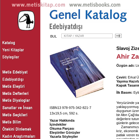
BUL
Slavoj Ziz
Ahir Z
Özgün adı:
Li
Çeviri:
Erkal Ü
Yayıma Hazırl
Kapak Tasarım
İlk Basım:
Eylü
Yeryüzünde yaş
yaklaşıyormuş
ISBN13 978-975-342-821-7
duygunun üzeri
13x19,5 cm, 592 s.
bir Altın Çağ'
değerlere tutun
Yazar Hakkında
günlerin gelece
İçindekiler
Zamanımıza 
Okuma Parçası
kriz, ekonomik 
Eleştiriler Görüşler
patlak veren to
Yazarla Söyleşiler