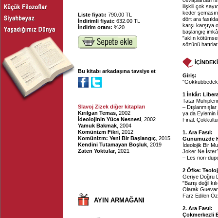
cevaplardan ıs
ilişkili çok s
keder şemasına
Liste fiyatı:
790.00 TL
dört ara fasılda
İndirimli fiyatı:
632.00 TL
karşı karşıya o
İndirim oranı:
%20
başlangıç imkâ
"aklın kötümser
sözünü hatırla
İÇİNDEK
Bu kitabı arkadaşına tavsiye et
Giriş:
"Gökkubbedeki
1 İnkâr: Liber
Tatar Muhipleri
Slavoj Zizek diğer kitapları
– Dışlanmışlar
Kırılgan Temas
, 2002
ya da Eylemin 
İdeolojinin Yüce Nesnesi
, 2002
Final: Çokkültü
Yamuk Bakmak
, 2004
Komünizm Fikri
, 2012
1. Ara Fasıl:
Komünizm: Yeni Bir Başlangıç
, 2015
Günümüzde H
Kendini Tutamayan Boşluk
, 2019
İdeolojik Bir
Zaten Yoktular
, 2021
Joker Ne İster
– Les non-dupe
2 Öfke: Teoloj
Geriye Doğru 
"Barış değil k
Olarak Guevara
Farz Edilen Ö
AYIN ARMAĞANI
2. Ara Fasıl:
Çokmerkezli B