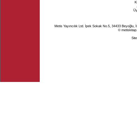
K
Ü
Metis Yayıncılık Ltd. İpek Sokak No.5, 34433 Beyoğlu, 
© metiskitap
Sit