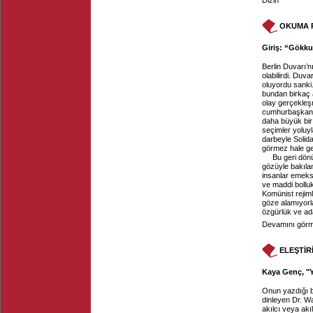
Dizin
OKUMA 
Giriş: “Gökku
Berlin Duvarı’n
olabilirdi. Duv
oluyordu sanki.
bundan birkaç 
olay gerçekleşm
cumhurbaşkanı 
daha büyük bir 
seçimler yoluyl
darbeyle Solid
görmez hale gel
Bu geri dönü
gözüyle bakılan
insanlar emeks
ve maddi bollu
Komünist rejiml
göze alamıyorla
özgürlük ve ada
Devamını görme
ELEŞTİR
Kaya Genç, "Y
Onun yazdığı b
dinleyen Dr. Wa
akılcı veya akı