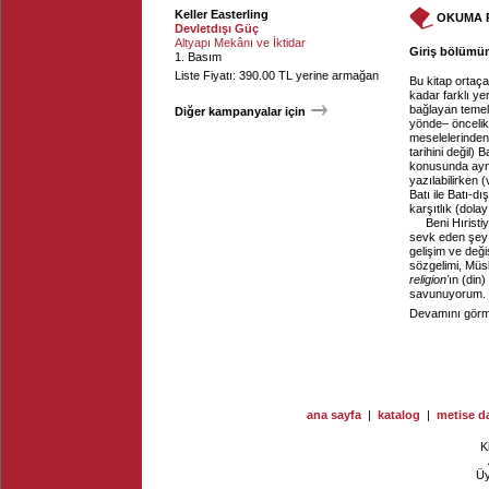
Keller Easterling
OKUMA 
Devletdışı Güç
Altyapı Mekânı ve İktidar
Giriş bölümün
1. Basım
Liste Fiyatı: 390.00 TL yerine armağan
Bu kitap ortaça
kadar farklı ye
bağlayan temel
Diğer kampanyalar için
yönde– öncelikl
meselelerinden o
tarihini değil) 
konusunda aynı
yazılabilirken
Batı ile Batı-d
karşıtlık (dolay
Beni Hıristi
sevk eden şey ş
gelişim ve deği
sözgelimi, Müsl
religion'
ın (din)
savunuyorum. 
Devamını görme
ana sayfa
|
katalog
|
metise da
K
Ü