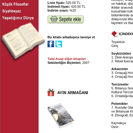
Liste fiyatı:
525.00 TL
ve hakikat, disi
İndirimli fiyatı:
420.00 TL
iktidar arasında
İndirim oranı:
%20
kutsal’daki kök
bölümlerinde d
dolayısıyla Müs
biçimleri ve Ba
İÇİNDEK
Bu kitabı arkadaşına tavsiye et
Teşekkür
Giriş
Soykütükleri
1. Dinin Antropo
Talal Asad diğer kitapları
2. Ritüel Kavr
Sekülerliğin Biçimleri
, 2007
Arkaizmler
3. Ortaçağ Hıri
4. Ortaçağ Hır
Tercümeler
5. Britanya Sos
Kültürel Terc
AYIN ARMAĞANI
6. Ortadoğu’da D
Polemikler
7. Rushdie Ola
ve Britanyalı Ki
8. Etnografi, E
Kaynakça
Dizin