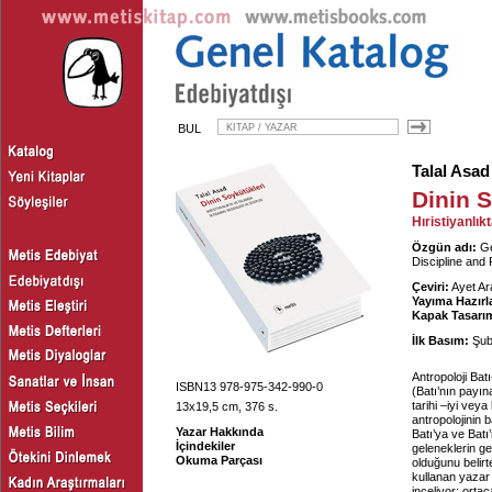
BUL
Talal Asad
Dinin S
Hıristiyanlık
Özgün adı:
Ge
Discipline and
Çeviri:
Ayet Ar
Yayıma Hazırl
Kapak Tasarım
İlk Basım:
Şub
Antropoloji Bat
ISBN13 978-975-342-990-0
(Batı’nın payı
tarihi –iyi vey
13x19,5 cm, 376 s.
antropolojinin 
Yazar Hakkında
Batı’ya ve Batı
İçindekiler
geleneklerin ge
Okuma Parçası
olduğunu belir
kullanan yazar “
inceliyor; ortaç