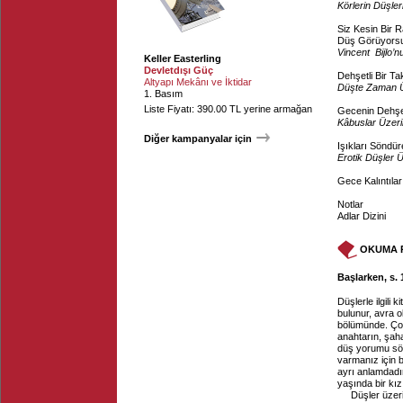
Körlerin Düşler
Siz Kesin Bir
Düş Görüyors
Vincent Bijlo’
Keller Easterling
Devletdışı Güç
Dehşetli Bir Tak
Altyapı Mekânı ve İktidar
Düşte Zaman 
1. Basım
Liste Fiyatı: 390.00 TL yerine armağan
Gecenin Dehşe
Kâbuslar Üzer
Diğer kampanyalar için
Işıkları Söndüre
Erotik Düşler 
Gece Kalıntılar
Notlar
Adlar Dizini
OKUMA 
Başlarken, s. 
Düşlerle ilgili
bulunur, avra o
bölümünde. Çoğ
anahtarın, şaha
düş yorumu sözl
varmanız için b
ayrı anlamdadır
yaşında bir kız
Düşler üzer