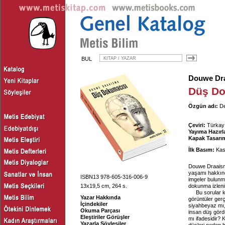
BUL
Douwe Dr
Düş Do
Özgün adı:
De
Çeviri:
Türkay 
Yayıma Hazırl
Kapak Tasarım
İlk Basım:
Kas
Douwe Draaisma
yaşamı hakkınd
ISBN13 978-605-316-006-9
imgeler bulunm
13x19,5 cm, 264 s.
dokunma izleni
Bu sorular 
Yazar Hakkında
görüntüler gerç
İçindekiler
siyahbeyaz mı,
Okuma Parçası
insan düş gördü
Eleştiriler Görüşler
mı ifadesidir? 
Yazarla Söyleşiler