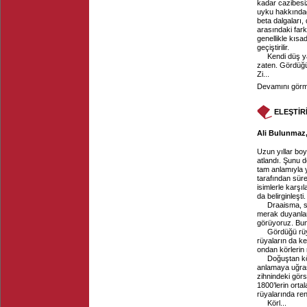
kadar cazibesiz
uyku hakkındad
beta dalgaları,
arasındaki fark
genellikle kıs
geçiştirilir.
Kendi düş y
zaten. Gördüğüm
Zi...
Devamını görme
ELEŞTİR
Ali Bulunmaz, 
Uzun yıllar boy
atlandı. Şunu d
tam anlamıyla 
tarafından sürek
isimlerle karşı
da belirginleşti.
Draaisma, sa
merak duyanlar
görüyoruz. Bunu
Gördüğü rüy
rüyaların da ke
ondan körlerin 
Doğuştan kör
anlamaya uğraş
zihnindeki görs
1800’lerin orta
rüyalarında renk
Körl...