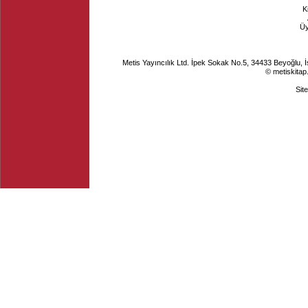
K
Ü
Metis Yayıncılık Ltd. İpek Sokak No.5, 34433 Beyoğlu, 
© metiskitap
Sit