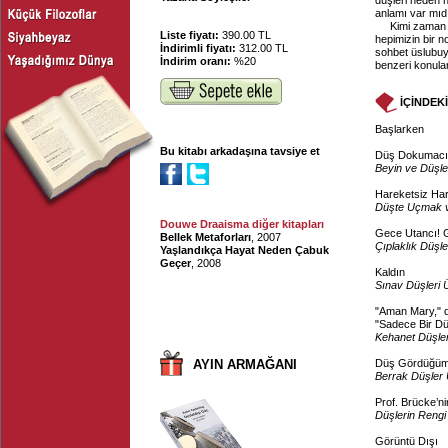
düşleri neden 
anlamı var mıdı
Kimi zaman 
Liste fiyatı:
390.00 TL
hepimizin bir 
İndirimli fiyatı:
312.00 TL
sohbet üslubuyl
İndirim oranı:
%20
benzeri konular
İÇİNDEK
Başlarken
Bu kitabı arkadaşına tavsiye et
Düş Dokumacı
Beyin ve Düşle
Hareketsiz Har
Düşte Uçmak v
Douwe Draaisma diğer kitapları
Gece Utancı! 
Bellek Metaforları
, 2007
Çıplaklık Düşle
Yaşlandıkça Hayat Neden Çabuk
Geçer
, 2008
Kaldın
Sınav Düşleri 
"Aman Mary," d
"Sadece Bir D
Kehanet Düşler
AYIN ARMAĞANI
Düş Gördüğüm
Berrak Düşler 
Prof. Brücke’n
Düşlerin Rengi
Görüntü Dışı