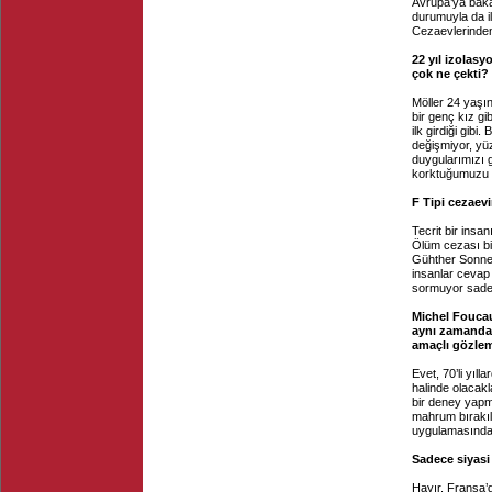
Avrupa’ya bak
durumuyla da il
Cezaevlerinden
22 yıl izolasy
çok ne çekti?
Möller 24 yaşı
bir genç kız gi
ilk girdiği gib
değişmiyor, yü
duygularımızı 
korktuğumuzu ö
F Tipi cezaev
Tecrit bir insa
Ölüm cezası bil
Gühther Sonnen
insanlar cevap
sormuyor sad
Michel Fouca
aynı zamanda 
amaçlı gözle
Evet, 70’li yıl
halinde olacak
bir deney yapm
mahrum bırakıla
uygulamasında
Sadece siyasi
Hayır. Fransa’