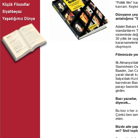
“Politik film” 
kavram. Keşke
Dünyanın çeşit
anlattığınız 
Adalet Bakanı 
standartlarını 
sisteminde değ
30 yıllık bir u
kararnamelerle
oluşmuyor.
Filminizde yer
İlk Almanya’dak
Stammheim Ceza
Baader, Jan Ca
yaralı olarak 
İtalya’daki Kız
barındıran Bas
parayı bastırd
girdim.
Bazı yazarlar
diyecek...
Bu kez o her z
Çünkü ben tam 
ettim.
Bizde aile yap
mi? Sivil topl