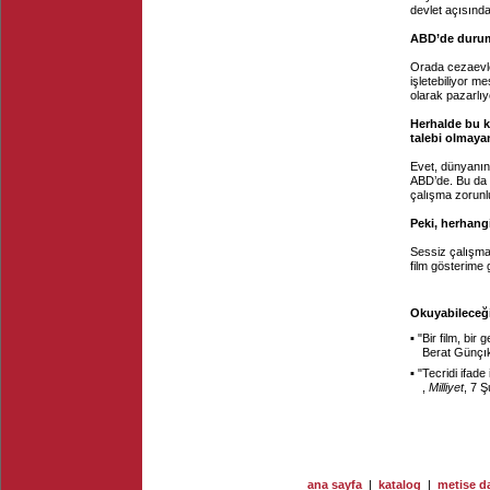
devlet açısında
ABD’de durum
Orada cezaevler
işletebiliyor m
olarak pazarlıyo
Herhalde bu ka
talebi olmayan
Evet, dünyanın 
ABD’de. Bu da a
çalışma zorunlu
Peki, herhangi
Sessiz çalışma
film gösterime 
Okuyabileceği
▪ "
Bir film, bir 
Berat Günçı
▪ "
Tecridi ifad
,
Milliyet
, 7 
ana sayfa
|
katalog
|
metise da