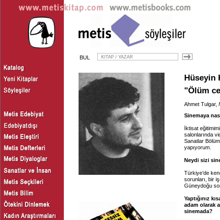
BUL
Hüseyin 
"Ölüm cez
Ahmet Tulgar,
Sinemaya nası
İktisat eğitimi
salonlarında v
Sanatlar Bölüm
yapıyorum.
Neydi sizi si
Türkiye’de ken
sorunları, bir 
Güneydoğu sor
Yaptığınız kıs
adam olarak 
sinemada?