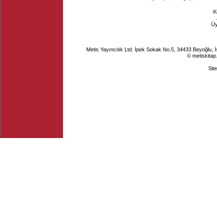
K
Ü
Metis Yayıncılık Ltd. İpek Sokak No.5, 34433 Beyoğlu, 
© metiskitap
Sit