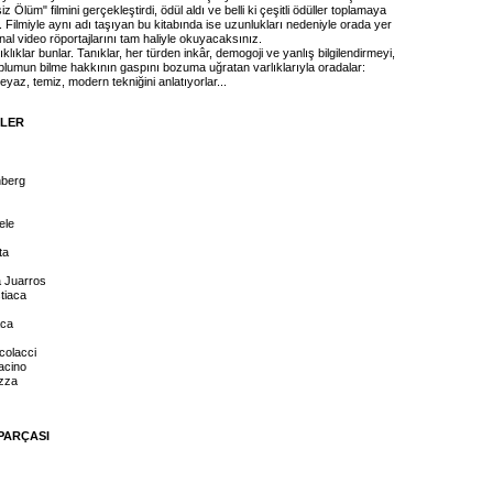
Ölüm" filmini gerçekleştirdi, ödül aldı ve belli ki çeşitli ödüller toplamaya
Filmiyle aynı adı taşıyan bu kitabında ise uzunlukları nedeniyle orada yer
inal video röportajlarını tam haliyle okuyacaksınız.
nıklıklar bunlar. Tanıklar, her türden inkâr, demogoji ve yanlış bilgilendirmeyi,
 toplumun bilme hakkının gaspını bozuma uğratan varlıklarıyla oradalar:
yaz, temiz, modern tekniğini anlatıyorlar...
İLER
nberg
ele
ta
 Juarros
tiaca
aca
colacci
acino
zza
PARÇASI