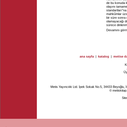
de bu konuda k
olayını tamame
standartları”na 
mahkûmlar üzer
bir süre sonra
olamayacağı düş
sürece dinlenme 
Devamını görme
ana sayfa
|
katalog
|
metise da
K
Ü
Metis Yayıncılık Ltd. İpek Sokak No.5, 34433 Beyoğlu, 
© metiskitap
Sit