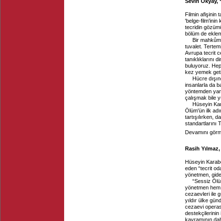
Sevin Okyay, “
Filmin afişinin
'belge-film'ini
tecridin gözüm
bölüm de eklem
Bir mahkûm, 
tuvalet. Tertem
Avrupa tecrit c
tanıklıklarını 
buluyoruz. Hep
kez yemek geti
Hücre dışın
insanlarla da b
yöntemden yara
çalışmak bile y
Hüseyin Kara
Ölüm'ün ilk adı
tartışılırken, 
standartlarını 
Devamını görme
Rasih Yılmaz,
Hüseyin Karabey
eden “tecrit od
yönetmen, gidere
“Sessiz Ölüm
yönetmen hem d
cezaevleri ile 
yıldır ülke gün
cezaevi operasy
destekçilerinin 
kavramının dah