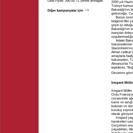
Liste Fiyatı: 390.00 TL yerine armağan
2000 yılı Hazir
Türkiye kamuo
Bakanlığı'nın b
Diğer kampanyalar için
getireceğiz. Ce
Bunun üzeri
belgesel film 
şeyin iyi oldu
Bakanlığı'nın 
inançtan dolay
uygulanmadığın
Adalet Baka
hükümetlerinin
Stammheim'ınız 
Alman radikal s
amaçlarla faal
hükümetleri, Tü
Almanya'da Tür
tepkilerini, "B
Devamını görme
Irmgard Möller
Irmgard Möller
Ordu Fraksiyonu
cezaevinde ağır
kanıtı ve tanı
bulunan ve dün
kuruluş sayesi
olarak görüyorla
Irmgard yaş
hareketleri sa
Gerçekten onun
yaşadıkları, Al