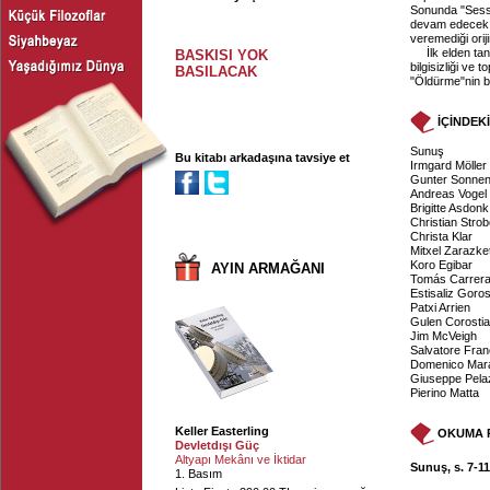
Sonunda "Sessiz 
devam edecek. 
veremediği orij
İlk elden ta
BASKISI YOK
bilgisizliği ve
BASILACAK
"Öldürme"nin be
İÇİNDEK
Sunuş
Bu kitabı arkadaşına tavsiye et
Irmgard Möller
Gunter Sonne
Andreas Vogel
Brigitte Asdonk
Christian Strob
Christa Klar
Mitxel Zarazke
Koro Egibar
AYIN ARMAĞANI
Tomás Carrera
Estisaliz Goros
Patxi Arrien
Gulen Corosti
Jim McVeigh
Salvatore Fran
Domenico Mar
Giuseppe Pela
Pierino Matta
Keller Easterling
OKUMA 
Devletdışı Güç
Altyapı Mekânı ve İktidar
Sunuş, s. 7-11
1. Basım