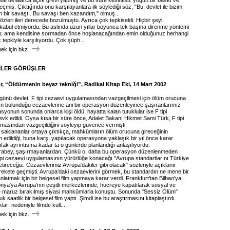
inde defalarca açlık grevi yapmış ve bu süre kesintisiz yoğun bir baskı ve
geçmiş. Çıktığında onu karşılayanlara ilk söylediği söz, "Bu, devlet ile bizim
 bir savaştı. Bu savaşı ben kazandım," olmuş...
özleri ileri derecede bozulmuştu. Ayrıca çok tepkiseldi. Hiçbir şeyi
abul etmiyordu. Bu aslında uzun yıllar boyunca tek başına direnme yöntemi
in; ama kendisine sormadan önce hoşlanacağından emin olduğunuz herhangi
ok tepkiyle karşılıyordu. Çok şüph...
k için bkz.
İLER GÖRÜŞLER
, “Öldürmenin beyaz tekniği”, Radikal Kitap Eki, 14 Mart 2002
 günü devlet, F tipi cezaevi uygulamasından vazgeçilmesi için ölüm orucuna
arın bulunduğu cezaevlerine ani bir operasyon düzenleyince şaşıranlarımız
yonun sonunda onlarca kişi öldü, hayatta kalan tutuklular ise F tipi
vk edildi. Oysa kısa bir süre önce, Adalet Bakanı Hikmet Sami Türk, F tipi
masından vazgeçildiğini söyleyip güvence vermişti.
saklananlar ortaya çıktıkça, mahkûmların ölüm orucuna gireceğinin
 edildiği, buna karşı yapılacak operasyona yaklaşık bir yıl önce karar
 ufak ayrıntısına kadar ta o günlerde planlandığı anlaşılıyordu.
rabey, şaşırmayanlardan. Çünkü o, daha bu operasyon düzenlenmeden
tipi cezaevi uygulamasının yürürlüğe konacağı "Avrupa standartlarını Türkiye
tireceğiz. Cezaevlerimiz Avrupa'dakiler gibi olacak" sözleriyle açıklanır
ekete geçmişti. Avrupa'daki cezaevlerini görmek, bu standardın ne mene bir
latmak için bir belgesel film yapmaya karar verdi. Frankfurt'tan Bilbao'ya,
onya'ya Avrupa'nın çeşitli merkezlerinde, hücreye kapatılarak sosyal ve
e maruz bırakılmış siyasi mahkûmlarla konuştu. Sonunda "Sessiz Ölüm"
k saatlik bir belgesel film yaptı. Şimdi ise bu araştırmasını kitaplaştırdı.
ları nedeniyle filmde kull...
k için bkz.