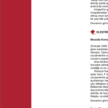
Yattığı süre iç
direniş içinde 
aramızda süren
Irmgard'ın g
sorgulamadan k
olmuş onun iç
bir şeyi bile ç
Devamını görme
ELEŞTİR
Mustafa Konur
20 Aralık 2000
giren tutuklul
olmuştu. Operas
cezaevlerine se
cezaevi uygula
Ama bizden 
önceden tahmin
verildiği ve en
Hüseyin Ka
aylar önce, F 
cezaevlerine ge
açıklanmaz har
şey olduğunu an
Belfast'tan Bol
duyusal tecrid
adında, bir buçu
Kitapta, uzunluk
Devamını görme