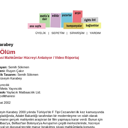
ÜYELİK
|
SEPETİM
|
SİPARİŞİM
|
YARDIM
arabey
 Ölüm
asi Mahkûmlar Hücreyi Anlatıyor / Video Röportaj
ayan:
Semih Sökmen
eni:
Ruşen Çakır
ik Tasarım:
Semih Sökmen
üseyin Karabey
ıncılık
Metis Yayıncılık
askı
Yaylacık Matbaacılık Ltd.
ellithanesi
at 2002
in Karabey 2000 yılında Türkiye'de F Tipi Cezaevleri ilk kez kamuoyunda
şladığında, Adalet Bakanlığı tarafından bir modernleşme ve ıslah olarak
manın gerçek mahiyetini araştıran bir film yapmaya karar verdi. Bunun için
ilbao'ya, Belfast'tan Bolonya'ya Avrupa'nın çeşitli merkezlerinde, hücreye
syal ve duyusal tecride maruz bırakılmış siyasi mahkûmlarla konuştu.