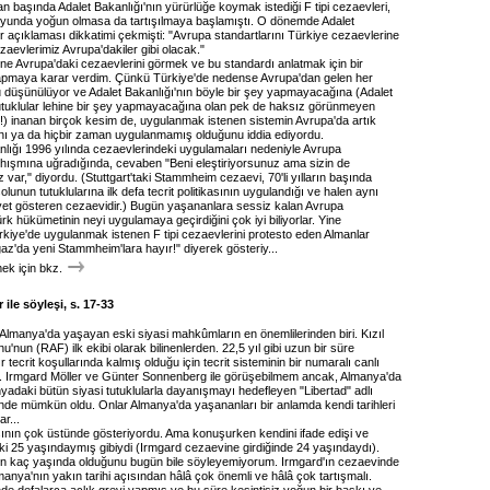
an başında Adalet Bakanlığı'nın yürürlüğe koymak istediği F tipi cezaevleri,
yunda yoğun olmasa da tartışılmaya başlamıştı. O dönemde Adalet
ir açıklaması dikkatimi çekmişti: "Avrupa standartlarını Türkiye cezaevlerine
zaevlerimiz Avrupa'dakiler gibi olacak."
ne Avrupa'daki cezaevlerini görmek ve bu standardı anlatmak için bir
yapmaya karar verdim. Çünkü Türkiye'de nedense Avrupa'dan gelen her
ğu düşünülüyor ve Adalet Bakanlığı'nın böyle bir şey yapmayacağına (Adalet
tutuklular lehine bir şey yapmayacağına olan pek de haksız görünmeyen
ı!) inanan birçok kesim de, uygulanmak istenen sistemin Avrupa'da artık
ı ya da hiçbir zaman uygulanmamış olduğunu iddia ediyordu.
nlığı 1996 yılında cezaevlerindeki uygulamaları nedeniyle Avrupa
 hışmına uğradığında, cevaben "Beni eleştiriyorsunuz ama sizin de
var," diyordu. (Stuttgart'taki Stammheim cezaevi, 70'li yılların başında
olunun tutuklularına ilk defa tecrit politikasının uygulandığı ve halen aynı
iyet gösteren cezaevidir.) Bugün yaşananlara sessiz kalan Avrupa
rk hükümetinin neyi uygulamaya geçirdiğini çok iyi biliyorlar. Yine
kiye'de uygulanmak istenen F tipi cezaevlerini protesto eden Almanlar
oğaz'da yeni Stammheim'lara hayır!" diyerek gösteriy...
k için bkz.
 ile söyleşi, s. 17-33
 Almanya'da yaşayan eski siyasi mahkûmların en önemlilerinden biri. Kızıl
'nun (RAF) ilk ekibi olarak bilinenlerden. 22,5 yıl gibi uzun bir süre
 tecrit koşullarında kalmış olduğu için tecrit sisteminin bir numaralı canlı
ğı. Irmgard Möller ve Günter Sonnenberg ile görüşebilmem ancak, Almanya'da
yadaki bütün siyasi tutuklularla dayanışmayı hedefleyen "Libertad" adlı
nde mümkün oldu. Onlar Almanya'da yaşananları bir anlamda kendi tarihleri
r...
ının çok üstünde gösteriyordu. Ama konuşurken kendini ifade edişi ve
nki 25 yaşındaymış gibiydi (Irmgard cezaevine girdiğinde 24 yaşındaydı).
 kaç yaşında olduğunu bugün bile söyleyemiyorum. Irmgard'ın cezaevinde
manya'nın yakın tarihi açısından hâlâ çok önemli ve hâlâ çok tartışmalı.