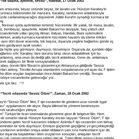
Tek başına, aydınlık, sessiz”, Radikal, 17 Ocak 2002
 tam ortasında, beyaz üstünde beyaz, bir lavabo var. Hüseyin Karabey'in
n kurmaca bölümünden bir manzara. Karabey, tanıklarının anlattıklarıyla
üzde canlanamayacağını düşünerek Jülide Kural'ın oynadığı kurmaca bir
iş.
floresan ışıkla aydınlatılan tertemiz hücresinde. Bir yatak, bir masa, lavabo,
iz, bembeyaz, apaydınlık. Adalet Bakanı'nın deyişiyle, 'beş yıldızlı otel'.
ezaevlerinde yılları geçmiş Alman, İtalyan, İrlandalı, Bask eylemcilerin
dinlerken, arada kurmaca karakterin hücredeki hayatını da izleme imkânı
 aynı dört duvar arasında, tek başına, dışarıyla yegâne bağlantısı günde üç
ren gardiyanın ayak sesleri.
da hiçbir şey görmüyor, duymuyor, hissetmiyor. Dışarıyla da, içerideki diğer
ağlantısı sıfır. Karabey, bize durumu biraz olsun anlatabilmek için bu
rlanmış, ama onun da dediği gibi, tecrit anlatılmaz. Gene de, anlatmaya
ürek dağlayıcı bir filmle sonuçlanabiliyor.
bey, önceki filmi 'Boran'ın gösterimi için Almanya'ya gittiğinde 'Sessiz
mları atılmış. Tecritte Avrupa standardını sorgulamasına yol açan da, F tipleri
daha ölüm oruçları başlamadan önce Adalet Bakanı'nın verdiği, 'Avrupa
Türkiye cezaevlerine getireceğiz' yol...
k için bkz.
 “Tecrit odasında ‘Sessiz Ölüm’”, Zaman, 18 Ocak 2002
’in "Sessiz Ölüm” filmi, F tipi cezaevleri ile gündemi uzun süredir işgal
ası” uygulamasını ele alıyor. Başta bilimsel bir yöntemi benimseyen
k tarafsızlığını yitiriyor.
” Türkiye’de ticari sinemalarda gösterime giren ilk belgesel film. Hem
e senarist olarak Hüseyin Karabey imzası taşıyan "Sessiz Ölüm", F tipi
gündeme gelen ‘tecrit’ kavramını irdeliyor. Aslında F tipi cezaevleri son birkaç
deminden bir türlü düşmüyor. Emniyet güçlerinin geçtiğimiz yıl gerçekleştirdiği
onlarının ardından ortaya atılan iddiaların yanı sıra mahkumların içer de,
ise dışarıda başlattıkları ölüm oruçlarının sonuçları, anlaşılan ‘tecrit’
a çok zaman tartışılmasına sebep olacak. Zaten filmin ortaya çıkma sebebi