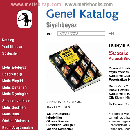
BUL
Hüseyin K
Sessiz
Avrupalı Siy
Yayıma Hazırl
Yayın Yönetm
Kapak ve Graf
Fotoğraflar:
H
Dizgi
Metis Yay
Baskı Hazırlık
Kapak ve İç B
Cilt
Sistem Müc
ISBN13 978-975-342-352-6
İlk Basım:
Şub
16x21 cm, 181 s.
Yazar Hakkında
Yönetmen Hüsey
İçindekiler
tartışılmaya ba
Okuma Parçası
sunulan uygula
Eleştiriler Görüşler
Frankfurt'tan B
Yazarla Söyleşiler
kapatılarak so