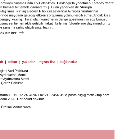
amuoyu oluşmasında etkili olabilmek. Başlangıçta yönetmen Karabey ‘tecrit’
n bilimsel bir temele dayandırmış. Bunu yaparken de “Avrupa
ulaşılması için inşa edilen F tipi cezaevlerinin Avrupalı “asılları”nın
inde meydana getirdiği etkileri sorgulama yolunu tercih etmiş. Ancak kısa
 dengeyi yitirmiş. Taraf olan yönetmenin denge gözetmesinin söz konusu
üncesi hemen akla gelebilir; fakat fikirlerinizi ‘diğerleri’ne dayatmadığınız
şansına sahip olabilirsiniz, tezini ...
k için bkz.
ir
|
editor
|
yazarlar
|
rights list
|
bağlantılar
işisel Veri Politikası
Aydınlatma Metni
ye Aydınlatma Metni
Çerez Politikası
İstanbul. Tel:212 2454696 Fax:212 2454519 e-posta:
bilgi@metiskitap.com
.com 2026. Her hakkı saklıdır.
e Üretimi
ModusNova