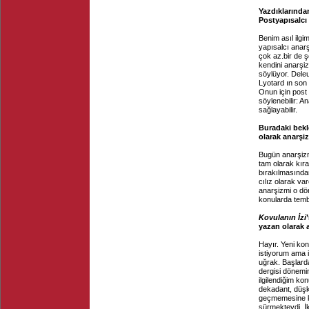
Yazdıklarında
Postyapısalcı 
Benim asıl ilgim
yapısalcı anar
çok az.bir de ş
kendini anarşizm
söylüyor. Dele
Lyotard ın son 
Onun için post
söylenebilir: An
sağlayabilir.
Buradaki bekl
olarak anarşi
Bugün anarşizm
tam olarak kır
bırakılmasında
cılız olarak va
anarşizmi o dö
konularda tem
Kovulanın İzi
yazan olarak 
Hayır. Yeni ko
istiyorum ama i
uğrak. Başlard
dergisi dönemin
ilgilendiğim ko
dekadant, düşk
geçmemesine 
sürmekteydi. İk