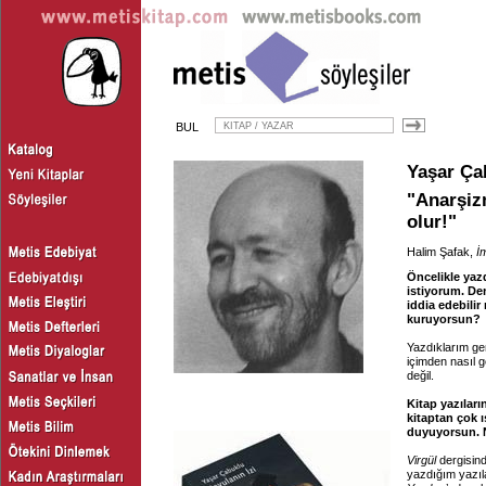
BUL
Yaşar Ça
"Anarşiz
olur!"
Halim Şafak,
İ
Öncelikle yaz
istiyorum. De
iddia edebilir
kuruyorsun?
Yazdıklarım ge
içimden nasıl 
değil.
Kitap yazılar
kitaptan çok ı
duyuyorsun.
Virgül
dergisin
yazdığım yazıla