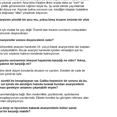
a çıkarak yazdım. Ama ikinci kitabım ilkine oranla daha az "sert" bir
k politik görünmesine rağmen böyle bu. Şu anda elimde yayınlatmak
 iki dosya var. Kaynak bulma sorunum var, istediğim kitapları bulabilme
a doğrudan "dibe" yönelmek istiyorum.
narşizme yönelik bir arzu mu, yoksa birey insanın önünde bir ufuk
için mutlak bir şey değil. Önemli olan insanın sınırlarını zorlayabilen
üşüncenin oluşturulması.
anarşizm/ler üstüne düşüncelerin neler?
rkiyedeki anarşist hareketin 19. yüzyıl klasik anarşizminin dar kalıpları
ı söyleyebilirim. Ancak anarşist hareketin içinden olmadığım için bu
zla söz söyleme hakkını kendimde bulmuyorum.
azma serüveninin bireysel hayatında karşılığı ne oldu? Yoksa,
yatının bir karşılığı mi?
lerime denk düşen konularda okudum ve yazdım. Eskiden de sade bir
um şimdi de öyle.
a sürekli bir hesaplaşman var. Galiba hepimizin bir sorunu da bu.
sol içinde ele alındığını hatırda tutarak bundan anarşizmlerin
ması gerekiyor anlamını çıkartabilir miyim?
tanımlandığına bağlı. Ben modernlikle, pozitivizmle, aydınlanma
esaplaşıyorum yazılarımda. Elbette kendine bu görüşleri referans alan
mleri eleştiriyorum.
a dergi ve fanzinlere bakarak anarşizmlerin kültür-sanat-
l bir karşılığı olabilir?