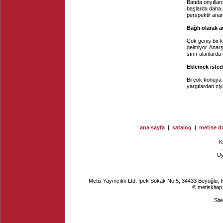
Batıda onyıllard
başlarda daha ç
perspektif anar
Bağlı olarak 
Çok geniş bir 
gelmiyor. Anar
sınır alanlarda
Eklemek isted
Birçok konuya 
yargılardan ziya
ana sayfa
|
katalog
|
metise da
K
Ü
Metis Yayıncılık Ltd. İpek Sokak No.5, 34433 Beyoğlu, 
© metiskitap
Sit