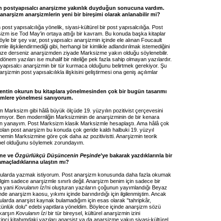
n postyapısalcı anarşizme yakınlık duyduğun sonucuna vardım.
anarşizm anarşizmlerin yeni bir bireşimi olarak anlanabilir mi?
 post yapısalcılığa yönelik, siyasi-kültürel bir post yapısalcılığa. Post
şizm ise Tod May’in ortaya attığı bir kavram. Bu konuda başka kitaplar
öyle bir şey var, post yapısalcı anarşizmin içinde ele alınan Foucault
le ilişkilendirmediği gibi, herhangi bir kimlikle adlandırılmak istemediğini
uze derseniz anarşizmden ziyade Marksizme yakın olduğu söylenebilir.
dönem yazıları ise muhalif bir niteliğe pek fazla sahip olmayan yazılardır.
 yapısalcı anarşizmin bir tür kurmaca olduğunu belirtmek gerekiyor. Şu
arşizmin post yapısalcılıkla ilişkisini geliştirmesi ona geniş açılımlar
entin okurun bu kitaplara yönelmesinden çok bir bugün tasarımı
zmlere yönelmesi sanıyorum.
 Marksizm gibi hâlâ büyük ölçüde 19. yüzyılın pozitivist çerçevesini
amıyor. Ben modernliğin Marksizminin de anarşizminin de bir kenara
n yanayım. Post Marksizm klasik Marksizmle hesaplaştı. Ama hâlâ çok
rolan post anarşizm bu konuda çok geride kaldı halbuki 19. yüzyıl
nemin Marksizmine göre çok daha az pozitivistti. Anarşizmin teorik
bel olduğunu söylemek zorundayım.
’ne ve
Özgürlükçü Düşüncenin Peşinde
’ye bakarak yazdıklarınla bir
amaçladıklarına ulaştın mı?
nularda yazmak istiyorum. Post anarşizm konusunda daha fazla okumak
lgim sadece anarşizmle sınırlı değil. Anarşizm benim için sadece bir
a yani
Kovulanın İzi
’ni oluşturan yazıların çoğunun yayımlandığı Beyaz
de anarşizm kaosu, yıkımı içinde barındırdığı için ilgilenmiştim. Ancak
nularda anarşist kaynak bulamadığım için esas olarak "tahripkâr,
ünlük dolu" edebi yapıtlara yöneldim. Böylece içinde anarşizm sözü
karşın
Kovulanın İzi
bir tür bireysel, kültürel anarşizmin izini
inci kitabımdaki yazıları anarşist ya da anarşizme yakın siyasi-kültürel