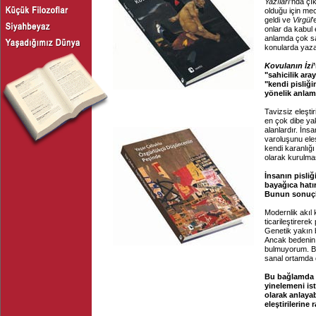
Yazıları
’nda çık
olduğu için me
geldi ve
Virgül
’
onlar da kabul e
anlamda çok sa
konularda yaza
Kovulanın İzi
"sahicilik ara
"kendi pisliği
yönelik anlamı
Tavizsiz eleşti
en çok dibe yakl
alanlardır. İns
varoluşunu ele
kendi karanlığı
olarak kurulma
İnsanın pisliğ
bayağıca hatı
Bunun sonuçla
Modernlik akıl
ticarileştirere
Genetik yakın b
Ancak bedenin 
bulmuyorum. Be
sanal ortamda d
Bu bağlamda g
yinelemeni ist
olarak anlaya
eleştirilerine