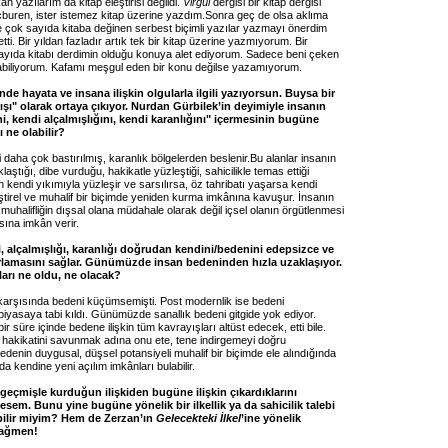
an yazılarım da kitap eleştirisi değildi.
Virgül
dergisi bir kitap dergisi
cburen, ister istemez kitap üzerine yazdım.Sonra geç de olsa aklıma
e çok sayıda kitaba değinen serbest biçimli yazılar yazmayı önerdim
tti. Bir yıldan fazladır artık tek bir kitap üzerine yazmıyorum. Bir
yıda kitabı derdimin olduğu konuya alet ediyorum. Sadece beni çeken
biliyorum. Kafamı meşgul eden bir konu değilse yazamıyorum.
’nde hayata ve insana ilişkin olgularla ilgili yazıyorsun. Buysa bir
yışı" olarak ortaya çıkıyor. Nurdan Gürbilek’in deyimiyle insanın
ni, kendi alçalmışlığını, kendi karanlığını" içermesinin bugüne
 ne olabilir?
ri daha çok bastırılmış, karanlık bölgelerden beslenir.Bu alanlar insanın
aştığı, dibe vurduğu, hakikatle yüzleştiği, sahicilikle temas ettiği
an kendi yıkımıyla yüzleşir ve sarsılırsa, öz tahribatı yaşarsa kendi
ştirel ve muhalif bir biçimde yeniden kurma imkânına kavuşur. İnsanın
 muhalifliğin dışsal olana müdahale olarak değil içsel olanın örgütlenmesi
sına imkân verir.
i, alçalmışlığı, karanlığı doğrudan kendini/bedenini edepsizce ve
rlamasını sağlar. Günümüzde insan bedeninden hızla uzaklaşıyor.
rı ne oldu, ne olacak?
 karşısında bedeni küçümsemişti. Post modernlik ise bedeni
k piyasaya tabi kıldı. Günümüzde sanallık bedeni gitgide yok ediyor.
ir süre içinde bedene ilişkin tüm kavrayışları altüst edecek, etti bile.
hakikatini savunmak adına onu ete, tene indirgemeyi doğru
denin duygusal, düşsel potansiyeli muhalif bir biçimde ele alındığında
a kendine yeni açılım imkânları bulabilir.
eçmişle kurduğun ilişkiden bugüne ilişkin çıkardıklarını
esem. Bunu yine bugüne yönelik bir ilkellik ya da sahicilik talebi
bilir miyim? Hem de Zerzan’ın
Gelecekteki İlkel
’ine yönelik
 rağmen!