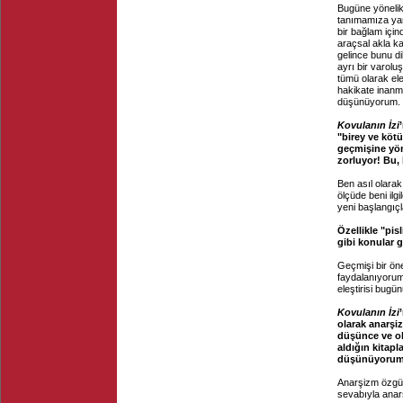
Bugüne yönelik b
tanımamıza yard
bir bağlam için
araçsal akla ka
gelince bunu di
ayrı bir varoluş
tümü olarak ele
hakikate inanmıy
düşünüyorum.
Kovulanın İzi
"birey ve köt
geçmişine yö
zorluyor! Bu,
Ben asıl olarak
ölçüde beni ilgi
yeni başlangıçl
Özellikle "pis
gibi konular 
Geçmişi bir öne
faydalanıyorum
eleştirisi bugü
Kovulanın İzi
olarak anarşiz
düşünce ve ol
aldığın kitapl
düşünüyorum
Anarşizm özgür
sevabıyla anar