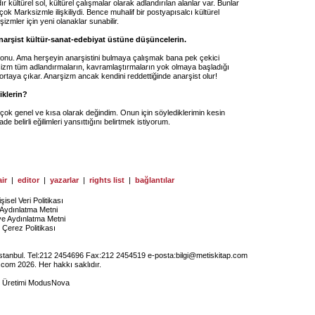
ır kültürel sol, kültürel çalışmalar olarak adlandırılan alanlar var. Bunlar
ok Marksizmle ilişkiliydi. Bence muhalif bir postyapısalcı kültürel
şizmler için yeni olanaklar sunabilir.
anarşist kültür-sanat-edebiyat üstüne düşüncelerin.
konu. Ama herşeyin anarşistini bulmaya çalışmak bana pek çekici
şizm tüm adlandırmaların, kavramlaştırmaların yok olmaya başladığı
 ortaya çıkar. Anarşizm ancak kendini reddettiğinde anarşist olur!
iklerin?
çok genel ve kısa olarak değindim. Onun için söylediklerimin kesin
de belirli eğilimleri yansıttığını belirtmek istiyorum.
ir
|
editor
|
yazarlar
|
rights list
|
bağlantılar
işisel Veri Politikası
Aydınlatma Metni
ye Aydınlatma Metni
Çerez Politikası
İstanbul. Tel:212 2454696 Fax:212 2454519 e-posta:
bilgi@metiskitap.com
.com 2026. Her hakkı saklıdır.
e Üretimi
ModusNova