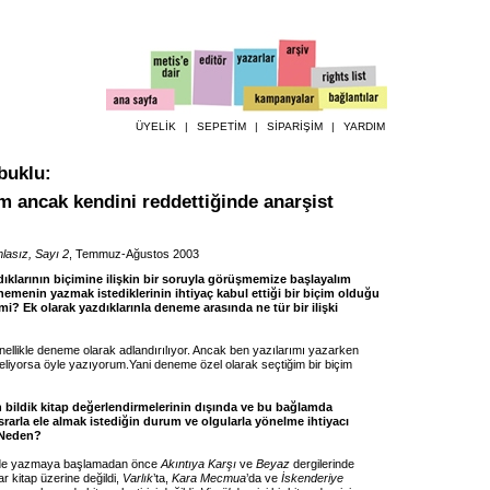
ÜYELİK
|
SEPETİM
|
SİPARİŞİM
|
YARDIM
buklu
:
m ancak kendini reddettiğinde anarşist
mlasız, Sayı 2
, Temmuz-Ağustos 2003
dıklarının biçimine ilişkin bir soruyla görüşmemize başlayalım
nemenin yazmak istediklerinin ihtiyaç kabul ettiği bir biçim olduğu
 mi? Ek olarak yazdıklarınla deneme arasında ne tür bir ilişki
nellikle deneme olarak adlandırılıyor. Ancak ben yazılarımı yazarken
geliyorsa öyle yazıyorum.Yani deneme özel olarak seçtiğim bir biçim
ın bildik kitap değerlendirmelerinin dışında ve bu bağlamda
srarla ele almak istediğin durum ve olgularla yönelme ihtiyacı
 Neden?
de yazmaya başlamadan önce
Akıntıya Karşı
ve
Beyaz
dergilerinde
r kitap üzerine değildi,
Varlık
’ta,
Kara Mecmua
’da ve
İskenderiye