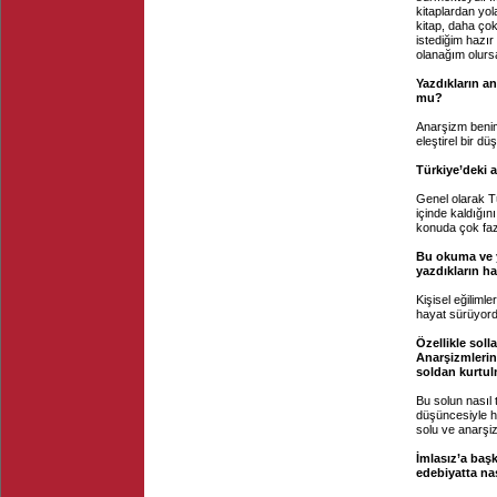
kitaplardan yol
kitap, daha ço
istediğim hazır
olanağım olurs
Yazdıkların a
mu?
Anarşizm benim 
eleştirel bir d
Türkiye’deki 
Genel olarak Tü
içinde kaldığın
konuda çok fa
Bu okuma ve y
yazdıkların ha
Kişisel eğilim
hayat sürüyord
Özellikle soll
Anarşizmlerin 
soldan kurtul
Bu solun nasıl 
düşüncesiyle h
solu ve anarşiz
İmlasız’a başk
edebiyatta nası