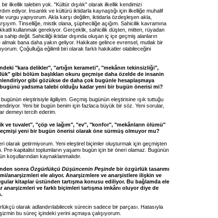
ir ilkellik talebim yok. "Kültür dışılık" olarak ilkellik kendimizi
ım ediyor. İnsanlık ve kültürü iktidarla kaynaştığı için ilkelliğe muhalif
de vurgu yapıyorum. Akla karşı değilim, iktidarla özdeşleşen akla,
rşıyım. Tinselliğe, mistik olana, şüpheciliğe açığım. Sahicilik kavramına
kkatli kullanmak gerekiyor. Gerçeklik, sahicilik düşten, mitten, rüyadan
a sahip değil. Sahiciliği iktidar dışında oluşan iç içe geçmiş alanların
 almak bana daha yakın geliyor. Hakikate gelince evrensel, mutlak bir
orum. Çoğulluğa eğilimli biri olarak farklı hakikatler olabileceğini
’ndeki "kara delikler", "artığın kerameti", "mekânın tekinsizliği",
ülük" gibi bölüm başlıkları okuru geçmişe daha özelde de insanin
nlendiriyor gibi gözükse de daha çok bugünle hesaplaşmaya
 bugünü yadsıma talebi olduğu kadar yeni bir bugün önerisi mi?
 bugünün eleştirisiyle ilgiliyim. Geçmiş bugünün eleştirisine ışık tuttuğu
lendiriyor. Yeni bir bugün benim için fazlaca büyük bir söz. Yeni sorular,
ar demeyi tercih ederim.
lik ve tuvalet", "çöp ve lağım", "ev", "konfor", "mekânların ölümü"
geçmişi yeni bir bugün önerisi olarak öne sürmüş olmuyor mu?
ri olarak getirmiyorum. Yeni eleştirel biçimler oluşturmak için geçmişten
. Pre-kapitalist toplumların yaşamı bugün için bir öneri olamaz. Bugünün
nün koşullarından kaynaklanmalıdır.
’nden sonra
Özgürlükçü Düşüncenin Peşinde
bir özgürlük tasarımı
mi/anarşizmleri ele alıyor. Anarşizmlere ve anarşistlere ilişkin ve
gular kitaplar üstünden tartışma konusu ediliyor. Bu bağlamda ele
ar anarşizmleri ve farklı biçimleri tartışma imkânı oluyor diye de
.
lükçü olarak adlandırılabilecek sürecin sadece bir parçası. Hatasıyla
şizmin bu süreç içindeki yerini açmaya çalışıyorum.