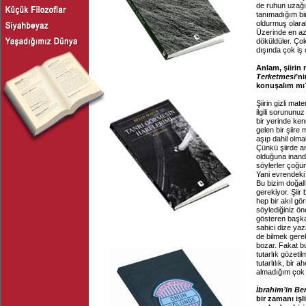
de ruhun uzağın
tanımadığım bir
oldurmuş olarak
Üzerinde en az
döküldüler. Ço
dışında çok iş 
Anlam, şiirin
Terketmesi
’ni
konuşalım mı
Şiirin gizli ma
ilgili sorununuz
bir yerinde ken
gelen bir şiire
aşıp dahil olm
Çünkü şiirde an
olduğuna inandır
söylerler çoğu
Yani evrendeki
Bu bizim doğall
gerekiyor. Şiir
hep bir akıl gö
söylediğiniz ön
gösteren başka 
sahici dize ya
de bilmek gerek
bozar. Fakat b
tutarlık gözetil
tutarlılık, bir 
almadığım çok o
İbrahim’in Be
bir zamanı işli