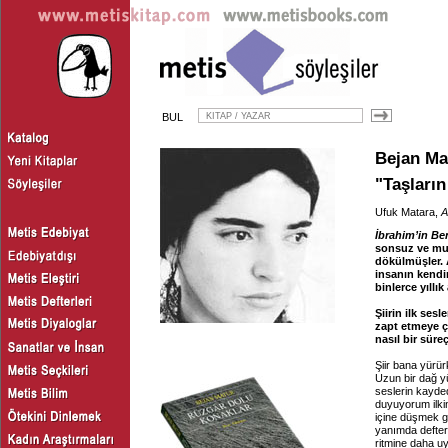
BUL
Bejan Ma
"Taşların
Ufuk Matara,
A
İbrahim’in Be
sonsuz ve mut
dökülmüşler. 
insanın kendi
binlerce yıllık
Şiirin ilk ses
zapt etmeye ça
nasıl bir sür
Şiir bana yürü
Uzun bir dağ y
seslerin kayded
duyuyorum ilkin
içine düşmek g
yanımda defter
ritmine daha uy