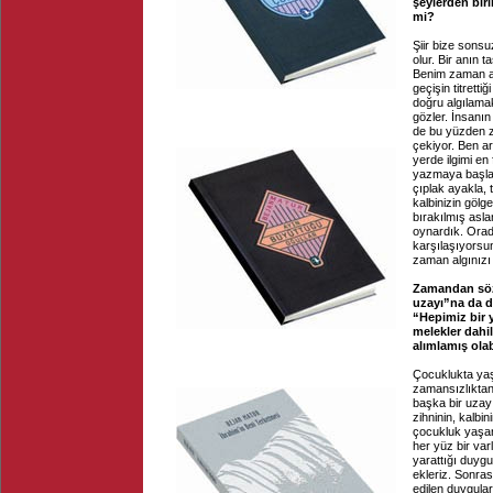
şeylerden biri
mi?
Şiir bize sonsu
olur. Bir anın
Benim zaman al
geçişin titretti
doğru algılamak
gözler. İnsanın 
de bu yüzden z
çekiyor. Ben ar
yerde ilgimi en
yazmaya başlad
çıplak ayakla, 
kalbinizin gölg
bırakılmış asla
oynardık. Orada
karşılaşıyorsun
zaman algınızı 
Zamandan söz
uzayı”na da d
“Hepimiz bir y
melekler dahil
alımlamış olab
Çocuklukta yaş
zamansızlıktan.
başka bir uzay 
zihninin, kalbi
çocukluk yaşan
her yüz bir varl
yarattığı duygu
ekleriz. Sonras
edilen duygular