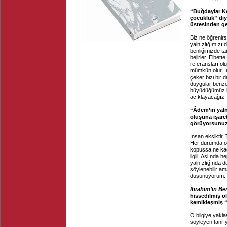
“Buğdaylar Ke
çocukluk” diy
üstesinden gel
Biz ne öğrenir
yalnızlığımızı 
benliğimizde t
belirler. Elbet
referansları ol
mümkün olur. İn
çeker bizi bir
duygular benzer 
büyüdüğümüz ka
açıklayacağız.
“Âdem’in yaln
oluşuna işare
görüyorsunu
İnsan eksiktir
Her durumda o 
kopuşsa ne kada
ilgili. Aslınd
yalnızlığında 
söylenebilir am
düşünüyorum. Ş
İbrahim’in Be
hissedilmiş ol
kemikleşmiş “
O bilgiye yakl
söyleyen tanrıy