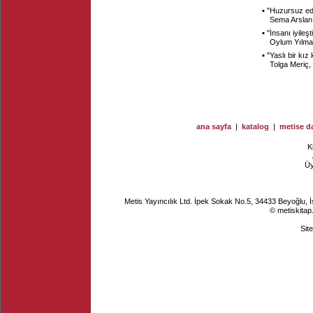
▪ "
Huzursuz edic
Sema Arslan
▪ "
İnsanı iyileşt
Oylum Yılm
▪ "
Yaslı bir kı
Tolga Meriç,
ana sayfa
|
katalog
|
metise da
K
Ü
Metis Yayıncılık Ltd. İpek Sokak No.5, 34433 Beyoğlu, 
© metiskitap
Sit