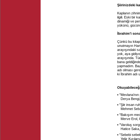
Şiirinizdeki 
Kaplanın zihnim
ilgili. Eski bir
dinamiği ve pen
yükünü, gücünü
İbrahim’i son
Çünkü bu kitapt
unutmayın Hani
arayışındaki s
yok, aya gidiy
arayışında. Tü
bana geldiğind
yapmadım. Bazı
adı olması gere
ki İbrahim adı
Okuyabileceği
▪ "
Mevlana'nın 
Derya Bengi
▪ "
Şiir insan ru
Mehmet Seba
▪ "
Bakışım mecb
Merve Erol,
▪ "
Varoluş sorg
Hatice Saka
▪ "
Sebebi sebe
Yeliz Kızılar