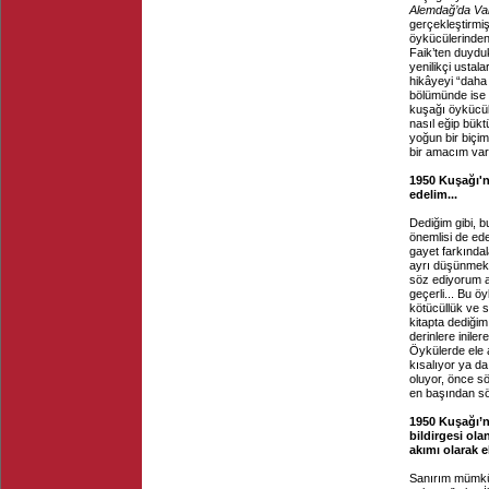
Alemdağ’da Var
gerçekleştirmi
öykücülerinden 
Faik’ten duyduk
yenilikçi ustal
hikâyeyi “daha
bölümünde ise 
kuşağı öykücül
nasıl eğip bükt
yoğun bir biçi
bir amacım var
1950 Kuşağı'n
edelim...
Dediğim gibi, b
önemlisi de ede
gayet farkındal
ayrı düşünmek ç
söz ediyorum as
geçerli... Bu öy
kötücüllük ve s
kitapta dediği
derinlere inile
Öykülerde ele a
kısalıyor ya da
oluyor, önce s
en başından söy
1950 Kuşağı’nı
bildirgesi ola
akımı olarak
Sanırım mümkün