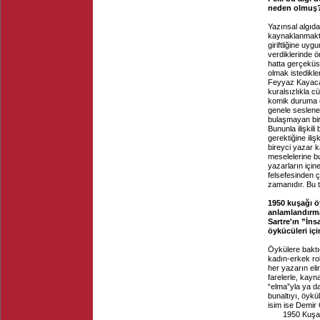
neden olmuş
Yazınsal algıdak
kaynaklanmaktad
giriftliğine uyg
verdiklerinde ö
hatta gerçeküst
olmak istedikle
Feyyaz Kayacan 
kuralsızlıkla 
komik duruma d
genele seslenen
bulaşmayan bir 
Bununla ilişkil
gerektiğine ili
bireyci yazar k
meselelerine bu
yazarların için
felsefesinden ça
zamanıdır. Bu ta
1950 kuşağı ö
anlamlandırma 
Sartre'ın ”İns
öykücüleri içi
Öykülere baktığ
kadın-erkek rol
her yazarın eli
farelerle, kayn
“elma”yla ya da
bunaltıyı, öykü
isim ise Demir 
1950 Kuşağı di