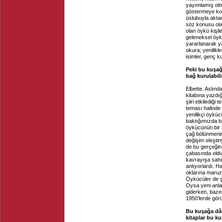
yayımlamış olma
göstermeye kor
üslubuyla aktar
söz konusu olan
olan öykü kişil
geleneksel öykü
yararlanarak ya
okura; yenilikl
isimler, genç k
Peki bu kuşağı
bağ kurulabili
Elbette. Aslın
kitabına yazdı
şiiri etkilediği
teması halinde
yenilikçi öykücü
baktığımızda b
öykücünün bir ş
çağ bölünmenin
değişim eleştiri
de bu gerçeğin 
çabasında olduk
kavrayışa sahipt
anlıyorlardı. Ha
oklarına maruz 
Öykücüler de şa
Oysa yeni anla
giderken, bazen
1950’lerde gör
Bu kuşağa dâhil
kitaplar bu k