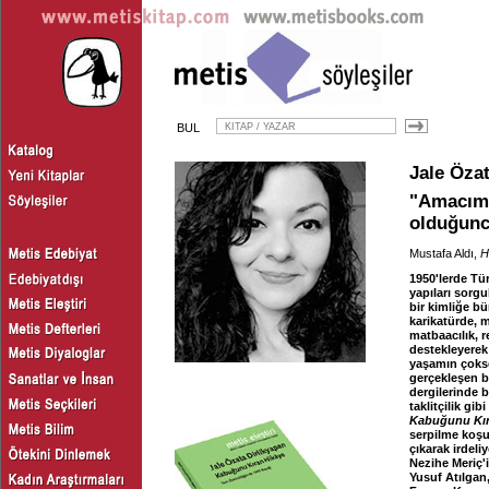
BUL
Jale Özat
"Amacım 
olduğunca
Mustafa Aldı,
H
1950'lerde Tü
yapıları sorgu
bir kimliğe bü
karikatürde, m
matbaacılık, r
destekleyerek
yaşamın çoks
gerçekleşen b
dergilerinde bi
taklitçilik gi
Kabuğunu Kır
serpilme koşul
çıkarak irdeli
Nezihe Meriç'
Yusuf Atılgan