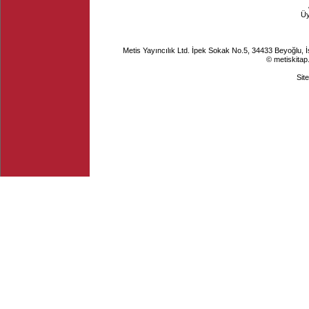
Ü
Metis Yayıncılık Ltd. İpek Sokak No.5, 34433 Beyoğlu, 
© metiskitap
Sit