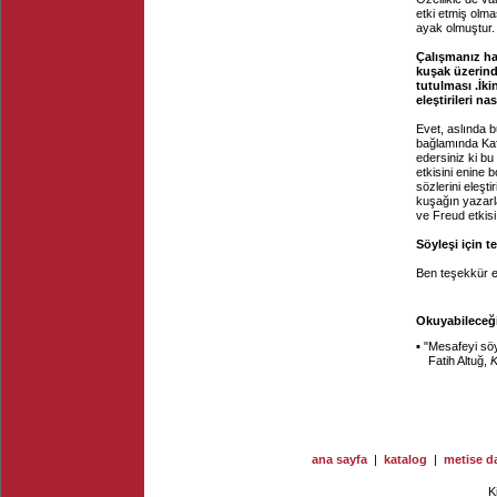
etki etmiş olma
ayak olmuştur.
Çalışmanız ha
kuşak üzerind
tutulması .İk
eleştirileri 
Evet, aslında b
bağlamında Kaf
edersiniz ki bu
etkisini enine 
sözlerini eleşt
kuşağın yazarl
ve Freud etkisi
Söyleşi için t
Ben teşekkür e
Okuyabileceğin
▪ "
Mesafeyi sö
Fatih Altuğ,
ana sayfa
|
katalog
|
metise da
K