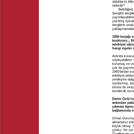
olduklarını bili
nelerdir?
Belirttiğiniz g
Şengil’in dergi
yayımlayabilmi
yazılmış öykül
dergilerin orta
yaklaşmamaları
1950 kuşağı ol
kuşkusuz... B
edebiyat uğr
hangi ögeler 
Aslında kısaca
söyleyebilirim:
korumuş ve sonr
çok da şaşırtm
1960’lardan sonr
edebiyat anlayı
yenileşme dalga
sürdürmüş, baz
türüne de siray
kendini ilk önc
Demir Özlü'n
ardından yakl
çıkması ilginç
bağlamında ne
Orhan Duru’nun
almamanız imkâ
büyük olmuş. Y
çünkü. Yer yer 
Özellikle de va