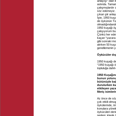
anlayışı” olan İ
aslında. Tamam,
çalışmışlardır 
söz edemeyiz. 
çıkan şiir anlay
İşte, 1950 kuş
de öykünün Türk
olmadığındandır
1950 kuşağı öy
çalışıyorum bu 
Çünkü her edeb
kaçan “yazara 
gibi sonraki mo
alırken 50 kuş
genellemenin y
Öykücüler dış
1950 kuşağı de
“1950 kuşağı öy
topluluğa dahil
1950 Kuşağın
bunun yolunu 
bütünüyle bağ
durulurken ku
etkileyen yaz
Meriç isimleri
Az önce de söz 
çok etkili olmuş
öykülerinde, ö
konulara yönelm
öykücüleri deri
nedeni, klasik 