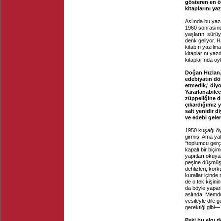
gösteren en ön
kitaplarını y
Aslında bu yaza
1960 sonrasında
yaşlarını sürüy
denk geliyor. H
kitabın yazılma
kitaplarını yaz
kitaplarında öyk
Doğan Hızlan,
edebiyatın dö
etmedik,' diyo
Yararlanabile
züppeliğine d
çıkardığımız y
salt yenidir 
ve edebi gele
1950 kuşağı öy
girmiş. Ama yal
“toplumcu gerç
kapalı bir biçi
yapıtları okuya
peşine düşmüşl
dehlizleri, kork
kurallar içinde
de o tek kişin
da böyle yapar
aslında. Memduh
vesileyle dile 
gerektiği gibi—
Peki bu algı 