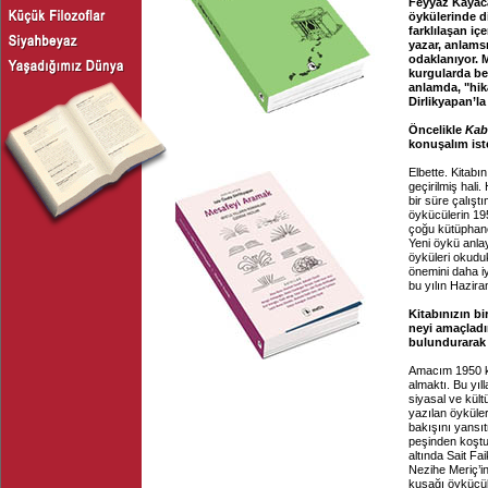
Feyyaz Kayaca
öykülerinde di
farklılaşan i
yazar, anlamsız
odaklanıyor. M
kurgularda bel
anlamda, "hik
Dirlikyapan’la
Öncelikle
Kab
konuşalım ist
Elbette. Kitabı
geçirilmiş hal
bir süre çalış
öykücülerin 195
çoğu kütüphanel
Yeni öykü anlay
öyküleri okudu
önemini daha i
bu yılın Hazira
Kitabınızın bi
neyi amaçladı
bulundurarak 
Amacım 1950 ku
almaktı. Bu yı
siyasal ve kült
yazılan öyküle
bakışını yansıt
peşinden koştuk
altında Sait Fai
Nezihe Meriç’in
kuşağı öykücüle