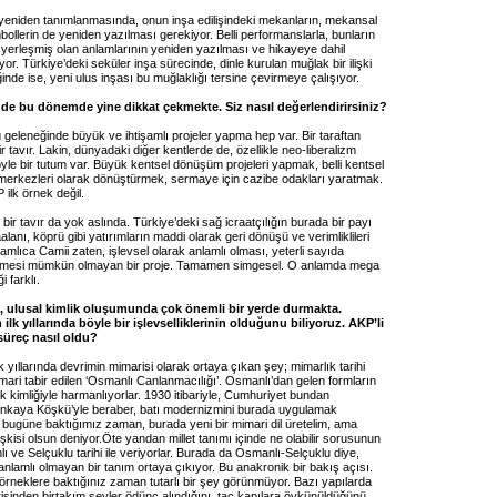
n yeniden tanımlanmasında, onun inşa edilişindeki mekanların, mekansal
mbollerin de yeniden yazılması gerekiyor. Belli performanslarla, bunların
e yerleşmiş olan anlamlarının yeniden yazılması ve hikayeye dahil
yor. Türkiye’deki seküler inşa sürecinde, dinle kurulan muğlak bir ilişki
nde ise, yeni ulus inşası bu muğlaklığı tersine çevirmeye çalışıyor.
 de bu dönemde yine dikkat çekmekte. Siz nasıl değerlendirirsiniz?
 geleneğinde büyük ve ihtişamlı projeler yapma hep var. Bir taraftan
r tavır. Lakin, dünyadaki diğer kentlerde de, özellikle neo-liberalizm
yle bir tutum var. Büyük kentsel dönüşüm projeleri yapmak, belli kentsel
s merkezleri olarak dönüştürmek, sermaye için cazibe odakları yaratmak.
 ilk örnek değil.
bir tavır da yok aslında. Türkiye’deki sağ icraatçılığın burada bir payı
alanı, köprü gibi yatırımların maddi olarak geri dönüşü ve verimliklileri
mlıca Camii zaten, işlevsel olarak anlamlı olması, yeterli sayıda
gelmesi mümkün olmayan bir proje. Tamamen simgesel. O anlamda mega
i farklı.
, ulusal kimlik oluşumunda çok önemli bir yerde durmakta.
ilk yıllarında böyle bir işlevselliklerinin olduğunu biliyoruz. AKP’li
üreç nasıl oldu?
k yıllarında devrimin mimarisi olarak ortaya çıkan şey; mimarlık tarihi
 Mimari tabir edilen ‘Osmanlı Canlanmacılığı’. Osmanlı’dan gelen formların
lük kimliğiyle harmanlıyorlar. 1930 itibariyle, Cumhuriyet bundan
nkaya Köşkü’yle beraber, batı modernizmini burada uygulamak
di bugüne baktığımız zaman, burada yeni bir mimari dil üretelim, ama
ilişkisi olsun deniyor.Öte yandan millet tanımı içinde ne olabilir sorusunun
ı ve Selçuklu tarihi ile veriyorlar. Burada da Osmanlı-Selçuklu diye,
 anlamlı olmayan bir tanım ortaya çıkıyor. Bu anakronik bir bakış açısı.
örneklere baktığınız zaman tutarlı bir şey görünmüyor. Bazı yapılarda
isinden birtakım şeyler ödünç alındığını, taç kapılara öykünüldüğünü