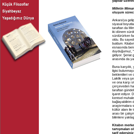
yapılar üzeri
Milletin Mimar
oluşum süreci
Ankara’ya geli
siyasal boyutla
taraftan da Mi
iki dönem sürd
sürdürürken fa
oldu. Bu sayede
buldum. Kitabın
esnasında ben
duyduğumuz, “İs
gidiyor. Şeriat
arasında da ya
Buna karşılık, 
ilgisi bulunma
beklentileri ve
Laiklik veya şe
ve ona karşı si
çerçeveden hare
taraftan gündel
işaret ediyor.
kentsel muhalef
bağlayabilirim
araştırmalara 
kültür alanı il
arası bir çalış
bilimlere yaklaş
Kitabın merkez
tartışmaları o
tarif edersini