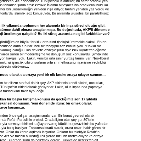
getirirken, AKP döneminde Türkiye’deki İslamcılar, bu sefer oradaki yeni
ğin tanımlanışında etnik kimlikle İslamın birleşmesinin örneklerini buldular.
her biri ulusal kimliğini yeniden inşa ediyor, tarihini yeniden yazıyordu ve
 tonlarda İslamilik söz konusuydu. Bu anlamda ulusötesi bir paralelliksöz
ilk yıllarında toplumun her alanında bir inşa süreci olduğu gibi,
 sürece dahil olması amaçlanmıştı. Bu doğrultuda, AKP’li dönemde
oji üretilmeye çalışıldı? Bu iki süreç arasında ne gibi farklılıklar var?
rdüğüm en büyük farklılık orta sınıf tipolojisi üretmekle alakalı. Erken
eminde daha sınırları belli bir tahayyül söz konusuydu. “Haklar ve
mlanmış olduğu, ulus devletle özdeşleşilsin diye kılık kıyafetten eğitime
lanlarda süren bir modernleşme ve dönüşüm söz konusuydu. Şimdikinde
on kaygısı yok. Lakin, yeni bir orta sınıf yurttaş tanımı var: Neo-liberal
u, girişimcilik gibi unsurların orta sınıf ethosunun içerisine yedirildiği
 sürecini görüyoruz.
nucu olarak da ortaya yeni bir elit kesim ortaya çıkıyor sanırım…
n bir elitizm sınıfsal da bir şey. AKP elitlerinin kendi aileleri, çocukları,
i Türkiye’nin elitleri olarak görüyorlar. Lakin, ulus inşasında yapmaya
da takındıkları tavır aynı değil.
ıkan bir başka tartışma konusu da geçtiğimiz son 17 yıldaki
kansal dönüşüm. Yeni dönemde ilginç bir örnek olarak
kıyor karşımıza.
nden önce çalışan araştırmacılar var. Bir konut çevresi olarak
nda Refah Partisi’nin projesi. Orada ilginç olan şey şu: 80’lerin
rıyla sermaye birikimi sağlayan varoş küçük burjuvazisinin bu yaftadan
yla bu iş başlıyor. Toplumsal statü olarak, orası onları hakir gören bir
ıyor. Onlar da kente açılmak istiyorlar. Onların bu talebiyle Refah’ın
or. Arz ve talebin buluştuğu bir yerde hızlı bir üretim oluyor ve ortaya
ıyor. Bu arada şunu da belirtmek gerek; Türkiye’de gerçekten alt