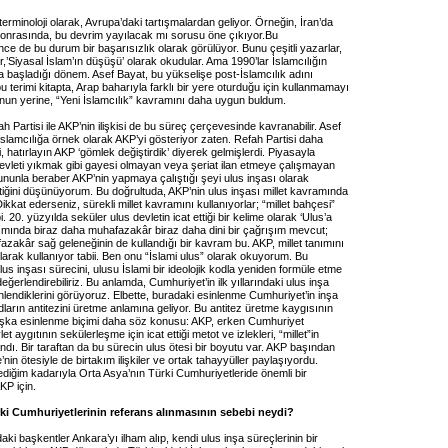
 terminoloji olarak, Avrupa’daki tartışmalardan geliyor. Örneğin, İran’da
sonrasında, bu devrim yayılacak mı sorusu öne çıkıyor.Bu
e de bu durum bir başarısızlık olarak görülüyor. Bunu çeşitli yazarlar,
’Siyasal İslam’ın düşüşü’ olarak okudular. Ama 1990’lar İslamcılığın
 başladığı dönem. Asef Bayat, bu yükselişe post-İslamcılık adını
u terimi kitapta, Arap baharıyla farklı bir yere oturduğu için kullanmamayı
unun yerine, “Yeni İslamcılık” kavramını daha uygun buldum.
h Partisi ile AKP’nin ilişkisi de bu süreç çerçevesinde kavranabilir. Asef
slamcılığa örnek olarak AKP’yi gösteriyor zaten. Refah Partisi daha
, hatırlayın AKP ‘gömlek değiştirdik’ diyerek gelmişlerdi. Piyasayla
devleti yıkmak gibi gayesi olmayan veya şeriat ilan etmeye çalışmayan
Bununla beraber AKP’nin yapmaya çalıştığı şeyi ulus inşası olarak
iğini düşünüyorum. Bu doğrultuda, AKP’nin ulus inşası millet kavramında
ikkat ederseniz, sürekli millet kavramını kullanıyorlar; “millet bahçesi”
ibi. 20. yüzyılda seküler ulus devletin icat ettiği bir kelime olarak ‘Ulus’a
anımında biraz daha muhafazakâr biraz daha dini bir çağrışım mevcut;
fazakâr sağ geleneğinin de kullandığı bir kavram bu. AKP, millet tanımını
larak kullanıyor tabii. Ben onu “İslami ulus” olarak okuyorum. Bu
us inşası sürecini, ulusu İslami bir ideolojik kodla yeniden formüle etme
değerlendirebiliriz. Bu anlamda, Cumhuriyet’in ilk yıllarındaki ulus inşa
lendiklerini görüyoruz. Elbette, buradaki esinlenme Cumhuriyet’in inşa
ların antitezini üretme anlamına geliyor. Bu antitez üretme kaygısının
aşka esinlenme biçimi daha söz konusu: AKP, erken Cumhuriyet
 aygıtının sekülerleşme için icat ettiği metot ve izlekleri, “millet”in
landı. Bir taraftan da bu sürecin ulus ötesi bir boyutu var. AKP başından
’nin ötesiyle de birtakım ilişkiler ve ortak tahayyüller paylaşıyordu.
diğim kadarıyla Orta Asya’nın Türki Cumhuriyetleride önemli bir
KP için.
ki Cumhuriyetlerinin referans alınmasının sebebi neydi?
aki başkentler Ankara’yı ilham alıp, kendi ulus inşa süreçlerinin bir