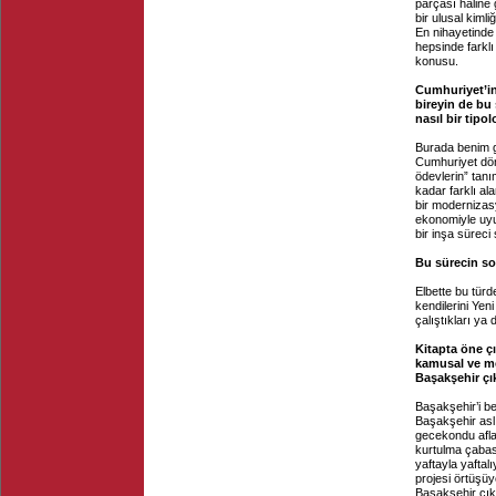
parçası haline 
bir ulusal kimli
En nihayetinde 
hepsinde farklı
konusu.
Cumhuriyet’in 
bireyin de bu
nasıl bir tipol
Burada benim gö
Cumhuriyet dön
ödevlerin” tanı
kadar farklı a
bir modernizasy
ekonomiyle uyuml
bir inşa süreci
Bu sürecin so
Elbette bu türde
kendilerini Yen
çalıştıkları ya 
Kitapta öne ç
kamusal ve me
Başakşehir çı
Başakşehir’i be
Başakşehir aslı
gecekondu afla
kurtulma çabası
yaftayla yaftal
projesi örtüşüy
Başakşehir çık