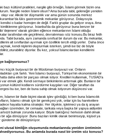
 bazı kültürel pratikleri, nargile gibi örneğin, İslami görmek bizim ona
r durum. Nargile neden İslami olsun? Ama burada tabii, geleneğin yeniden
ı olayı var. Alkole bir düşmanlık var ama günün sonunda merkez
kurambar’da lüks gastronomik mekanlar görüyoruz. Dolayısıyla
kendisi o kadar homojen de değil. Farklı gruplar da geliyor oraya. Ama
i kimliklenme görüyoruz. İstanbul’da da görüyoruz buna benzer bir
ibi ‘dejenere’ olarak görülen eğlence mekanlarının İslami olduğu
alar tarafından ele geçirilmesi, devralınması söz konusu.Bu biraz fetih
nda. Tabii burada, aynı zamanda sınıfsal bir durum da var. Bu mekanlar,
ilerini alt sınıflardan ayırmak için özellikle tercih ettiği yerler. Daha önce
açmak, kendi nişlerini oluşturmak isterken, şimdi ise biz de böyle
iliriz,oturabiliriz diyorlar. Bu kez, yoksul İslamcılardan kendilerini
ar.
ye bağlıyorsunuz?
amcı küçük burjuvazi bir de Müslüman burjuvazi var. Onların
nladıkları çok farklı. Yeni İslamcı burjuvazi, Türkiye’nin ekonomisinin bir
atta daha etkin bir parçası olmak istiyor. Kredileri kullanmak, TUSİAD’a
i var etmek gibi. Kendi sermaye birikimlerini arttırmak gibi. Bunların bir
yonun kültürel kodlarını sürdürme kaygıları var. Diğer taraftan da
tergesi bu ise, ben de buna sahip olmak istiyorum düşüncesi var.
 İslamın bir ifade biçimi olarak işlev gördüğü; ki ben buna İslamcılık
nıfların, İslamcı olmak için bir gerekçesi yok, onlar için bu hareketlere
dece hayatta kalma stratejisi. Her ölçekte, işletmeci ya da iş arayan
k bağları üzerinden, bir cemaate, tarikata veya başka bir yapıya aidiyetini
kartvizit bulmak zorunda kalıyor. Böyle baktığınız herkesin dahil olmak
bir ağa dönüşüyor .Bunu bazıları kimlik olarak benimseyip, kişisel ya
r gündeme de dönüştürüyor.
eni ulusal kimliğin oluşumunda mekanlarında yeniden üretiminin
hsediyorsunuz. Bu anlamda burada nasıl bir üretim söz konusu?