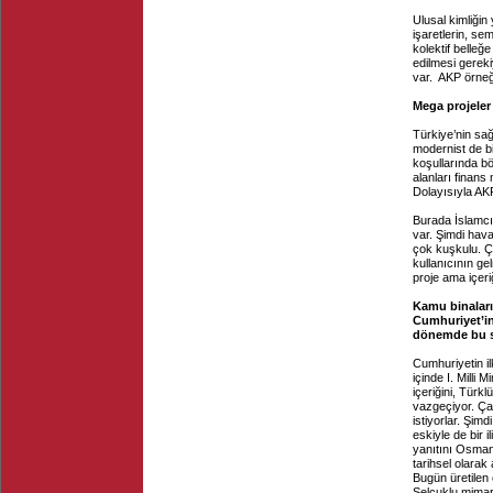
Ulusal kimliği
işaretlerin, se
kolektif belleğ
edilmesi gereki
var. AKP örneği
Mega projeler
Türkiye’nin sağ
modernist de bi
koşullarında bö
alanları finan
Dolayısıyla AKP
Burada İslamcı 
var. Şimdi hava
çok kuşkulu. Ça
kullanıcının 
proje ama içeriğ
Kamu binaları
Cumhuriyet’in 
dönemde bu s
Cumhuriyetin il
içinde I. Milli
içeriğini, Türk
vazgeçiyor. Ça
istiyorlar. Şim
eskiyle de bir 
yanıtını Osmanl
tarihsel olarak
Bugün üretilen 
Selçuklu mimar