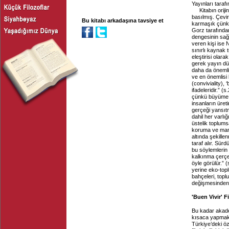
Yayınları taraf
Kitabın oriji
basılmış. Çevi
Bu kitabı arkadaşına tavsiye et
karmaşık çünkü 
Gorz tarafında
dengesinin sağ
veren kişi ise
sınırlı kaynak t
eleştirisi olar
gerek yayın dü
daha da önemli
ve en önemlisi b
(conviviality),
ifadeleridir.” 
çünkü büyüme ge
insanların üret
gerçeği yansıtm
dahil her varlı
üstelik toplums
koruma ve manev
altında şekille
taraf alır. Sür
bu söylemlerin l
kalkınma çerç
öyle görülür.” 
yerine eko-topl
bahçeleri, topl
değişmesinden
'Buen Vivir' Fi
Bu kadar akadem
kısaca yapmak g
Türkiye’deki öz