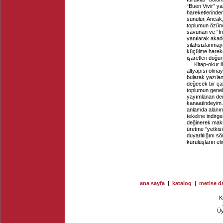
“Buen Vivir” ya
hareketlerinden 
sunulur. Ancak, 
toplumun özünd
savunan ve “İng
yanılarak akad
silahsızlanmay
küçülme hareke
işaretleri doğu
Kitap-okur il
altyapısı olma
bularak yazıla
değecek bir ça
toplumun geneli
yayımlanan den
kanaatindeyim. 
anlamda alanınd
tekeline indirg
değinerek maku
üretme “yetkisi
duyarlılığını s
kuruluşların el
ana sayfa
|
katalog
|
metise da
K
Ü