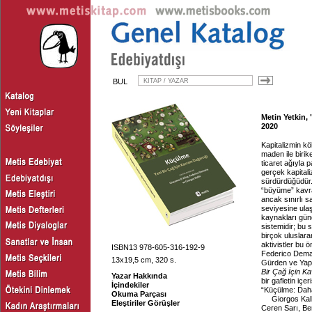
BUL
Metin Yetkin,
2020
Kapitalizmin kö
maden ile birik
ticaret ağıyla 
gerçek kapitali
sürdürdüğüdür. 
“büyüme” kavram
ancak sınırlı 
seviyesine ulaş
kaynakları günd
sistemidir; bu
birçok uluslara
aktivistler bu 
ISBN13 978-605-316-192-9
Federico Demar
13x19,5 cm, 320 s.
Gürden ve Yapr
Bir Çağ İçin K
Yazar Hakkında
bir gafletin iç
İçindekiler
“Küçülme: Daha
Okuma Parçası
Giorgos Kall
Eleştiriler Görüşler
Ceren Sarı, Be