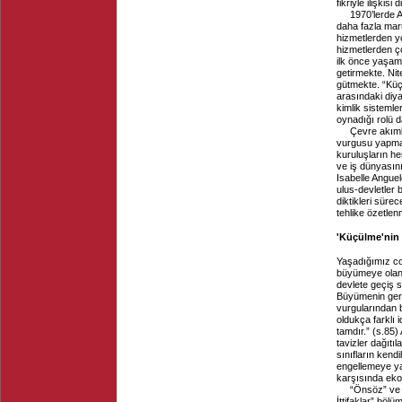
fikriyle ilişkisi 
1970’lerde 
daha fazla maru
hizmetlerden y
hizmetlerden ç
ilk önce yaşam
getirmekte. Nit
gütmekte. “Küçü
arasındaki diya
kimlik sisteml
oynadığı rolü d
Çevre akıml
vurgusu yapmak
kuruluşların he
ve iş dünyasının
Isabelle Anguel
ulus-devletler 
diktikleri sürec
tehlike özetlen
'Küçülme'nin 
Yaşadığımız coğ
büyümeye olan 
devlete geçiş s
Büyümenin gerek
vurgularından b
oldukça farklı 
tamdır.” (s.85)
tavizler dağıtıl
sınıfların kend
engellemeye ya
karşısında eko
“Önsöz” ve 
İttifaklar” bö