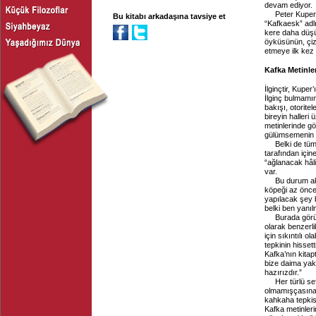
devam ediyor.
Peter Kuper
Bu kitabı arkadaşına tavsiye et
“Kafkaesk” adlı
kere daha düşü
öyküsünün, çiz
etmeye ilk kez
Kafka Metinle
İlginçtir, Kupe
İlginç bulmamı
bakışı, otoritel
bireyin haller
metinlerinde gö
gülümsemenin 
Belki de tü
tarafından içi
“ağlanacak hâl
var.
Bu durum ak
köpeği az önce 
yapılacak şey 
belki ben yanı
Burada görü
olarak benzerlik
için sıkıntılı 
tepkinin hissett
Kafka’nın kita
bize daima yak
hazırızdır.”
Her türlü s
olmamışçasına, 
kahkaha tepkis
Kafka metinleri