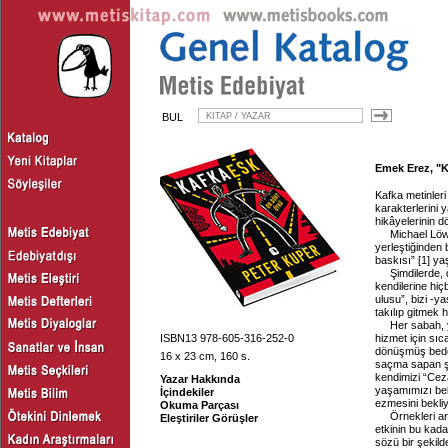
BUL
Emek Erez, "Ka
Kafka metinleri 
karakterlerini
hikâyelerinin 
Michael Löw
yerleştiğinden
baskısı”
[1]
yaş
Şimdilerde,
kendilerine hiç
ulusu”, bizi -y
takılıp gitme
Her sabah, 
ISBN13 978-605-316-252-0
hizmet için sıc
dönüşmüş bede
16 x 23 cm, 160 s.
saçma sapan şe
kendimizi “Cez
Yazar Hakkında
yaşamımızı beli
İçindekiler
ezmesini bekli
Okuma Parçası
Örnekleri ar
Eleştiriler Görüşler
etkinin bu kad
sözü bir şekild