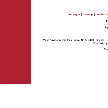
ana sayfa
|
katalog
|
metise da
K
Ü
Metis Yayıncılık Ltd. İpek Sokak No.5, 34433 Beyoğlu, 
© metiskitap
Sit