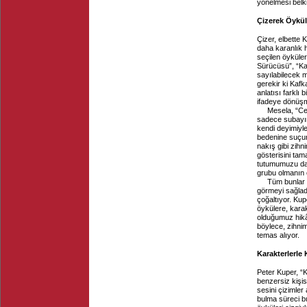
yönelmesi belk
Çizerek Öykü
Çizer, elbette 
daha karanlık 
seçilen öyküler
Sürücüsü”, “Ka
sayılabilecek m
gerekir ki Kafk
anlatısı farklı
ifadeye dönüşmü
Mesela, “Cez
sadece subayın
kendi deyimiyle
bedenine suçunu
nakış gibi zihn
gösterisini ta
tutumumuzu da h
grubu olmanın ö
Tüm bunlar 
görmeyi sağlad
çoğaltıyor. Kup
öykülere, kara
olduğumuz hikâ
böylece, zihnim
temas alıyor.
Karakterlerle
Peter Kuper, “K
benzersiz kişi
sesini çizimler a
bulma süreci bu