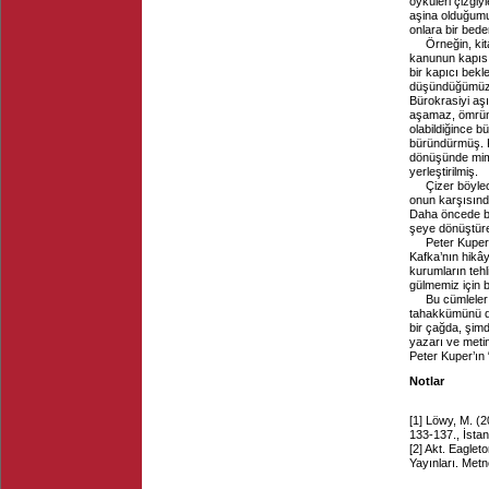
öyküleri çizgiy
aşina olduğumuz
onlara bir bede
Örneğin, ki
kanunun kapısı
bir kapıcı bekl
düşündüğümüzde
Bürokrasiyi aş
aşamaz, ömrünü
olabildiğince 
büründürmüş. 
dönüşünde mimik
yerleştirilmiş.
Çizer böylec
onun karşısınd
Daha öncede bah
şeye dönüştüre
Peter Kuper
Kafka’nın hikây
kurumların tehl
gülmemiz için bi
Bu cümleler 
tahakkümünü de
bir çağda, şimd
yazarı ve meti
Peter Kuper’ın 
Notlar
[1]
Löwy, M. (2
133-137., İstan
[2]
Akt. Eagleto
Yayınları.
Metn