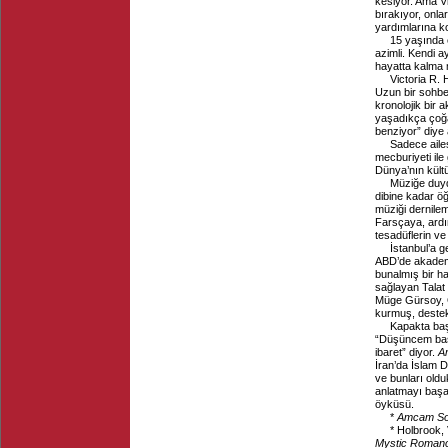
kesiyor. Ama V
bırakıyor, onla
yardımlarına k
15 yaşında 
azimli. Kendi a
hayatta kalma m
Victoria R. 
Uzun bir sohbet
kronolojik bir
yaşadıkça çoğa
benziyor” diye
Sadece ailes
mecburiyeti ile
Dünya’nın kültü
Müziğe duyd
dibine kadar ö
müziği dernile
Farsçaya, ardı
tesadüflerin ve
İstanbul’a g
ABD’de akadem
bunalmış bir h
sağlayan Talat
Müge Gürsoy, O
kurmuş, destek
Kapakta baş
“Düşüncem basit
ibaret” diyor.
A
İran’da İslam 
ve bunları oldu
anlatmayı başa
öyküsü.
*
Amcam So
* Holbrook, 
Mystic Roman