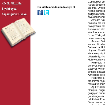
Cumhuriyet son
karşıtlığı üzer
Bu kitabı arkadaşına tavsiye et
taşımış. Onu di
nesne olarak d
çalışmalarında 
diye değerlendi
Amcam Sok
hikayesi okuya
biyografisini 
Türkiye’nin akad
kitaplarını ve
üzere Türkçede
heyecanlanmış
Amcam Sok
sanatçı bir ail
Babası Hal Holb
biriymiş. Özelli
efsaneleşmiş,
gösterilmiş. (H
Hollywood’u ve
Holbrook, “
beni yok edilm
başlıyor. Victo
birincisi babası.
Annesi de bete
Holbrook, ç
tanımlıyor. “Ç
merakı ve müzi
Açık yürekli 
olduğunu düşün
çalışıyor, bun
çocukluğundan b
odaklı biri. Er
Bunun sonucund