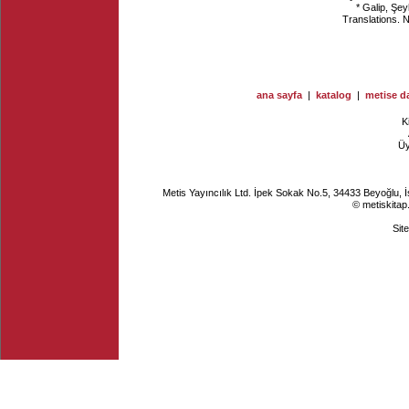
* Galip, Şe
Translations. 
ana sayfa
|
katalog
|
metise da
K
Ü
Metis Yayıncılık Ltd. İpek Sokak No.5, 34433 Beyoğlu, 
© metiskitap
Sit