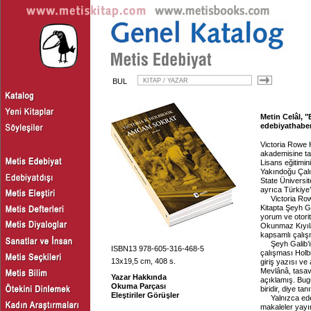
BUL
Metin Celâl, 
edebiyathaber
Victoria Rowe 
akademisine taş
Lisans eğitimi
Yakındoğu Çal
State Üniversit
ayrıca Türkiye’
Victoria Ro
Kitapta Şeyh Ga
yorum ve otorite
Okunmaz Kıyılar
kapsamlı çalışm
Şeyh Galib’i
ISBN13 978-605-316-468-5
çalışması Holb
13x19,5 cm, 408 s.
giriş yazısı v
Mevlânâ, tasavv
Yazar Hakkında
açıklamış. Bug
Okuma Parçası
biridir, diye tanı
Eleştiriler Görüşler
Yalnızca ede
makaleler yayı