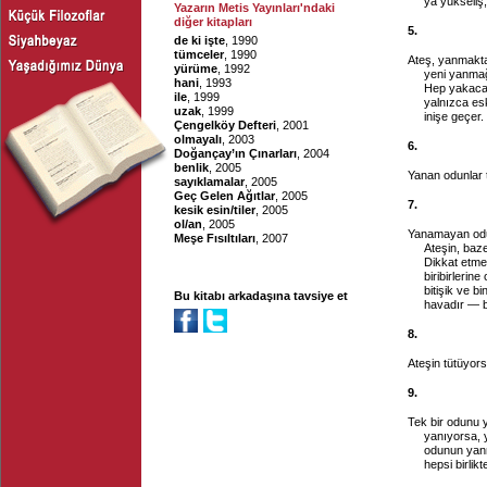
ya yükseliş
Yazarın Metis Yayınları'ndaki
diğer kitapları
5.
de ki işte
, 1990
tümceler
, 1990
Ateş, yanmakta 
yürüme
, 1992
yeni yanmağ
hani
, 1993
Hep yakacak
ile
, 1999
yalnızca es
uzak
, 1999
inişe geçer.
Çengelköy Defteri
, 2001
olmayalı
, 2003
6.
Doğançay’ın Çınarları
, 2004
benlik
, 2005
Yanan odunlar 
sayıklamalar
, 2005
Geç Gelen Ağıtlar
, 2005
7.
kesik esin/tiler
, 2005
ol/an
, 2005
Yanamayan odun
Meşe Fısıltıları
, 2007
Ateşin, baz
Dikkat etme
biribirlerin
bitişik ve b
Bu kitabı arkadaşına tavsiye et
havadır — 
8.
Ateşin tütüyorsa
9.
Tek bir odunu 
yanıyorsa, 
odunun yanma
hepsi birlikt