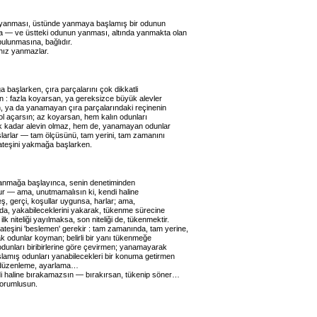
 yanması, üstünde yanmaya başlamış bir odunun
 — ve üstteki odunun yanması, altında yanmakta olan
bulunmasına, bağlıdır.
nız yanmazlar.
 başlarken, çıra parçalarını çok dikkatli
ın : fazla koyarsan, ya gereksizce büyük alevler
n, ya da yanamayan çıra parçalarındaki reçinenin
ol açarsın; az koyarsan, hem kalın odunları
k kadar alevin olmaz, hem de, yanamayan odunlar
larlar — tam ölçüsünü, tam yerini, tam zamanını
 ateşini yakmağa başlarken.
yanmağa başlayınca, senin denetiminden
lur — ama, unutmamalısın ki, kendi haline
eş, gerçi, koşullar uygunsa, harlar; ama,
a, yakabileceklerini yakarak, tükenme sürecine
 ilk niteliği yayılmaksa, son niteliği de, tükenmektir.
ateşini 'beslemen' gerekir : tam zamanında, tam yerine,
k odunlar koyman; belirli bir yanı tükenmeğe
dunları biribirlerine göre çevirmen; yanamayarak
lamış odunları yanabilecekleri bir konuma getirmen
 düzenleme, ayarlama…
di haline bırakamazsın — bırakırsan, tükenip söner…
sorumlusun.