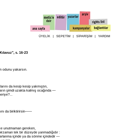
ÜYELİK
|
SEPETİM
|
SİPARİŞİM
|
YARDIM
Kılavuz", s. 16-23
ın odunu yakarsın.
klarını da kesip kesip yakmıştın,
arın şimdi uzakta kalmış ocağında —
geriye?...
nı da biriktirirsin——
ce unutmaman gereken,
çbirzaman tek bir düzeyde yanmadığıdır :
harlanma içinde ya da sönme içindedir —