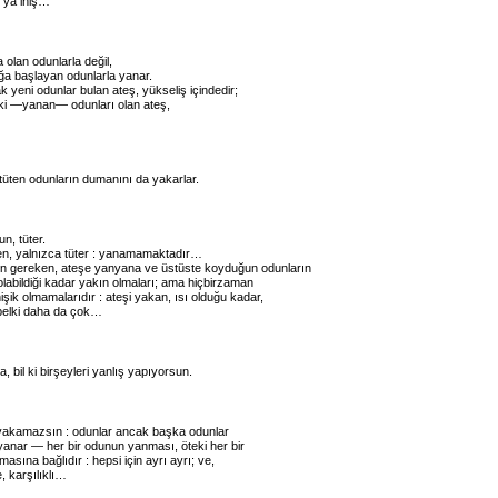
, ya iniş…
olan odunlarla değil,
a başlayan odunlarla yanar.
 yeni odunlar bulan ateş, yükseliş içindedir;
ki —yanan— odunları olan ateş,
tüten odunların dumanını da yakarlar.
, tüter.
en, yalnızca tüter : yanamamaktadır…
n gereken, ateşe yanyana ve üstüste koyduğun odunların
e olabildiği kadar yakın olmaları; ama hiçbirzaman
inişik olmamalarıdır : ateşi yakan, ısı olduğu kadar,
belki daha da çok…
, bil ki birşeyleri yanlış yapıyorsun.
yakamazsın : odunlar ancak başka odunlar
yanar — her bir odunun yanması, öteki her bir
sına bağlıdır : hepsi için ayrı ayrı; ve,
e, karşılıklı…