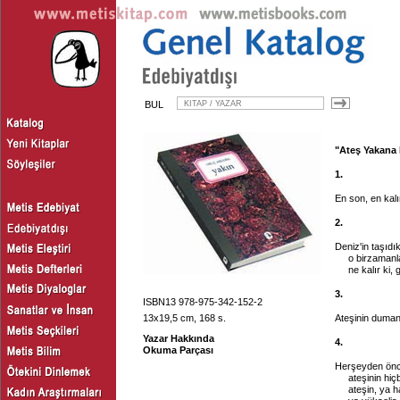
BUL
"Ateş Yakana 
1.
En son, en kal
2.
Deniz'in taşıdı
o birzamanl
ne kalır ki, 
3.
ISBN13 978-975-342-152-2
13x19,5 cm, 168 s.
Ateşinin dumanı
Yazar Hakkında
4.
Okuma Parçası
Herşeyden ön
ateşinin hi
ateşin, ya 