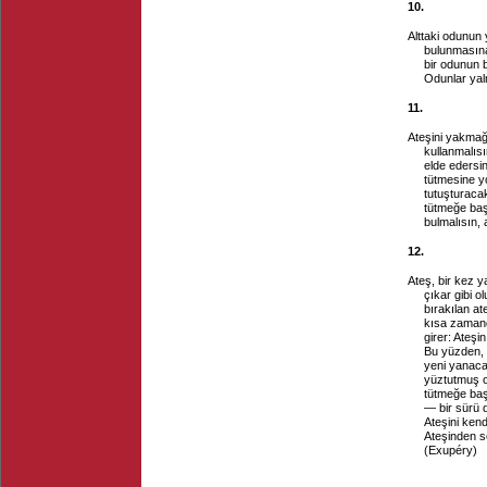
10.
Alttaki odunun
bulunmasına
bir odunun 
Odunlar yal
11.
Ateşini yakmağa
kullanmalıs
elde edersi
tütmesine y
tutuşturaca
tütmeğe baş
bulmalısın,
12.
Ateş, bir kez 
çıkar gibi o
bırakılan at
kısa zamand
girer: Ateşin
Bu yüzden, 
yeni yanaca
yüztutmuş o
tütmeğe baş
— bir sürü
Ateşini ken
Ateşinden 
(Exupéry)