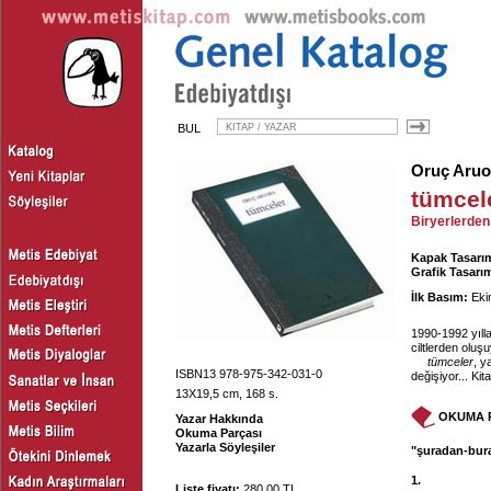
BUL
Oruç Aru
tümcel
Biryerlerden
Kapak Tasarım
Grafik Tasarı
İlk Basım:
Eki
1990-1992 yıll
ciltlerden oluşu
tümceler
, y
ISBN13 978-975-342-031-0
değişiyor... Kit
13X19,5 cm, 168 s.
OKUMA 
Yazar Hakkında
Okuma Parçası
Yazarla Söyleşiler
"şuradan-bura
1.
Liste fiyatı:
280.00 TL