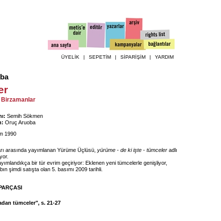
ÜYELİK
|
SEPETİM
|
SİPARİŞİM
|
YARDIM
oba
er
 Birzamanlar
ı:
Semih Sökmen
m:
Oruç Aruoba
m 1990
arı arasında yayımlanan Yürüme Üçlüsü,
yürüme
-
de ki işte
-
tümceler
adlı
yor.
ayımlandıkça bir tür evrim geçiriyor: Eklenen yeni tümcelerle genişliyor,
abın şimdi satışta olan 5. basımı 2009 tarihli.
PARÇASI
dan tümceler", s. 21-27