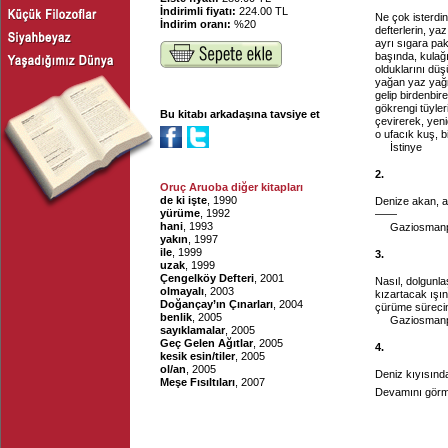
İndirimli fiyatı:
224.00 TL
Ne çok isterdin
İndirim oranı:
%20
defterlerin, yaz
ayrı sıgara pak
başında, kulağı
olduklarını düş
yağan yaz yağm
gelip birdenbi
gökrengi tüyler
Bu kitabı arkadaşına tavsiye et
çevirerek, yen
o ufacık kuş, b
İstinye
2.
Oruç Aruoba diğer kitapları
de ki işte
, 1990
Denize akan, a
yürüme
, 1992
——
hani
, 1993
Gaziosman
yakın
, 1997
ile
, 1999
3.
uzak
, 1999
Çengelköy Defteri
, 2001
Nasıl, dolgunl
olmayalı
, 2003
kızartacak ışın
Doğançay’ın Çınarları
, 2004
çürüme sürecin
benlik
, 2005
Gaziosman
sayıklamalar
, 2005
Geç Gelen Ağıtlar
, 2005
4.
kesik esin/tiler
, 2005
ol/an
, 2005
Deniz kıyısında
Meşe Fısıltıları
, 2007
Devamını görme