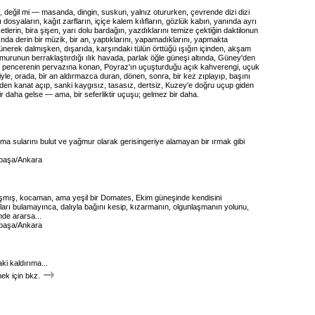
, değil mi — masanda, dingin, suskun, yalnız otururken, çevrende dizi dizi
ı dosyaların, kağıt zarfların, içiçe kalem kılıfların, gözlük kabın, yanında ayrı
etlerin, bira şişen, yarı dolu bardağın, yazdıklarını temize çektiğin daktilonun
nda derin bir müzik, bir an, yaptıklarını, yapamadıklarını, yapmakta
ünerek dalmışken, dışarıda, karşındaki tülün örttüğü ışığın içinden, akşam
urunun berraklaştırdığı ılık havada, parlak öğle güneşi altında, Güney'den
re pencerenin pervazına konan, Poyraz'ın uçuşturduğu açık kahverengi, uçuk
iyle, orada, bir an aldırmazca duran, dönen, sonra, bir kez zıplayıp, başını
iden kanat açıp, sanki kaygısız, tasasız, dertsiz, Kuzey'e doğru uçup giden
ir daha gelse — ama, bir seferliktir uçuşu; gelmez bir daha.
ma sularını bulut ve yağmur olarak gerisingeriye alamayan bir ırmak gibi
paşa/Ankara
aşmış, kocaman, ama yeşil bir Domates, Ekim güneşinde kendisini
ları bulamayınca, dalıyla bağını kesip, kızarmanın, olgunlaşmanın yolunu,
de ararsa...
paşa/Ankara
ki kaldırıma...
k için bkz.