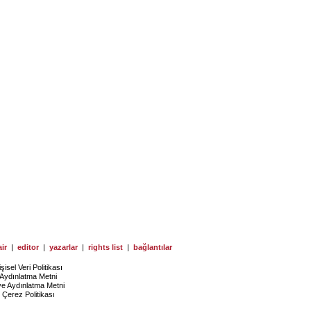
ir
|
editor
|
yazarlar
|
rights list
|
bağlantılar
işisel Veri Politikası
Aydınlatma Metni
ye Aydınlatma Metni
Çerez Politikası