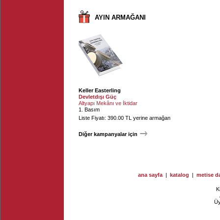
AYIN ARMAĞANI
Keller Easterling
Devletdışı Güç
Altyapı Mekânı ve İktidar
1. Basım
Liste Fiyatı: 390.00 TL yerine armağan
Diğer kampanyalar için
ana sayfa
|
katalog
|
metise da
K
Ü