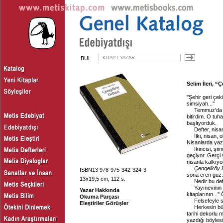
BUL
Selim İleri, 
''Şehir geri çek
simsiyah...''
Temmuz'da e
bitirdim. O tu
başlıyorduk.
Defter, nisa
İlki, nisan, 
Nisanlarda yaz
İkincisi, şi
geçiyor. Gerçi 
nisanla kalkıy
Çengelköy D
ISBN13 978-975-342-324-3
sona eren güz.
13x19,5 cm, 112 s.
Nedir bu de
Yayınevinin 
Yazar Hakkında
kitaplarının...'
Okuma Parçası
Felsefeyle s
Eleştiriler Görüşler
Herkesin büy
tarihi dekorlu
yazdığı böyles