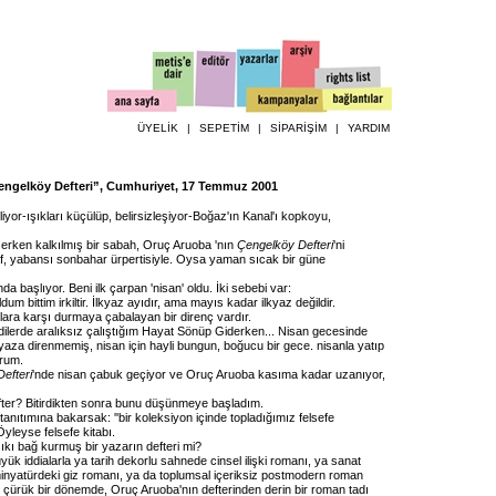
ÜYELİK
|
SEPETİM
|
SİPARİŞİM
|
YARDIM
“Çengelköy Defteri”, Cumhuriyet, 17 Temmuz 2001
iliyor-ışıkları küçülüp, belirsizleşiyor-Boğaz'ın Kanal'ı kopkoyu,
rken kalkılmış bir sabah, Oruç Aruoba 'nın
Çengelköy Defteri
'ni
haf, yabansı sonbahar ürpertisiyle. Oysa yaman sıcak bir güne
nda başlıyor. Beni ilk çarpan 'nisan' oldu. İki sebebi var:
oldum bittim irkiltir. İlkyaz ayıdır, ama mayıs kadar ilkyaz değildir.
lara karşı durmaya çabalayan bir direnç vardır.
mdilerde aralıksız çalıştığım Hayat Sönüp Giderken... Nisan gecesinde
yaza direnmemiş, nisan için hayli bungun, boğucu bir gece. nisanla yatıp
orum.
efteri
'nde nisan çabuk geçiyor ve Oruç Aruoba kasıma kadar uzanıyor,
fter? Bitirdikten sonra bunu düşünmeye başladım.
tanıtımına bakarsak: ''bir koleksiyon içinde topladığımız felsefe
' Öyleyse felsefe kitabı.
ıkı bağ kurmuş bir yazarın defteri mi?
ük iddialarla ya tarih dekorlu sahnede cinsel ilişki romanı, ya sanat
 minyatürdeki giz romanı, ya da toplumsal içeriksiz postmodern roman
i çürük bir dönemde, Oruç Aruoba'nın defterinden derin bir roman tadı