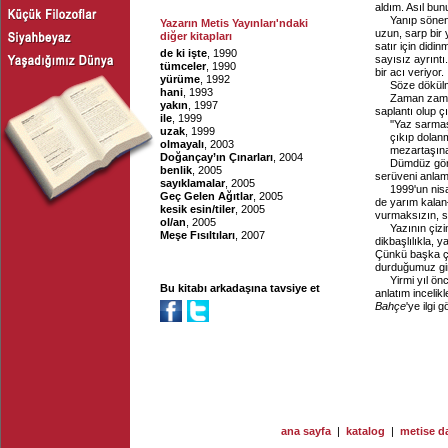
aldım. Asıl bu
Yanıp sönen 
Yazarın Metis Yayınları'ndaki
uzun, sarp bir 
diğer kitapları
satır için didi
de ki işte
, 1990
sayısız ayrıntı.
tümceler
, 1990
bir acı veriyor.
yürüme
, 1992
Söze dökülm
hani
, 1993
Zaman zaman
yakın
, 1997
saplantı olup 
ile
, 1999
''Yaz sarma
uzak
, 1999
çıkıp dolanm
olmayalı
, 2003
mezartaşına
Doğançay’ın Çınarları
, 2004
Dümdüz görü
benlik
, 2005
serüveni anlaml
sayıklamalar
, 2005
1999'un nis
Geç Gelen Ağıtlar
, 2005
de yarım kalan–
kesik esin/tiler
, 2005
vurmaksızın, se
ol/an
, 2005
Yazının çizin
Meşe Fısıltıları
, 2007
dikbaşlılıkla, y
Çünkü başka çar
durduğumuz gird
Yirmi yıl ö
Bu kitabı arkadaşına tavsiye et
anlatım incelik
Bahçe
'ye ilgi
ana sayfa
|
katalog
|
metise da