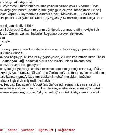
nu paylaşmak istiyorum.
Beylerbeyi Çakarı'nın ardı sıra yazarla birlikte yola çıkıyoruz. Öyle
yol değil görünüşte. Kentin içinde gidip gelişler. Yazı masasında üç beş
nmeler. Vapur. Süleymaniye Camii'nin sırları. Mevsimler... Buna benzer
 Hepsi o kadar yalın ki. Yalınlık,
Çengelköy Defteri
'ne, okundukça artan
emiş acı da diyebilirim.
 Beylerbeyi Çakarı'nın yanıp sönüşleri, yanmayıp sönmeyişleri bir
çıkıyor. Zaman zaman haiku'lar koşuşup duruyor defterde:
şığı
ış işte
''
nen yaşamanın ortasında, kişinin sonsuz bekleyişi, yaşamak denen
ı kılmak çabası...
anında başlayıp, iki kasım ayı yaşayarak, 2000'in kasımında biten –belki
 defter, yazıldığı dönemin bütün sorunlarını, hiçbir ünleme baş
ssiz sedasız dile getiriyor:
in iyice geriye itildiği, ekinsel birikimin hiçe indirgendiği ortamda, hâlâ ve
azıya çiziye, kitaplara, Sinan'a, Le Corbusier'ye sığınan ezgin bir anlatıcı.
e kalmamıştır. Anlatıcının saplantılı, tuhaf merakları, boğulup
apta kişisel direnişlerdir herhalde.
nce, Feyyaz Kayacan'ın
Çocuktaki Bahçe
adlı romanını, şaşırtıcı dil ve
lerine vurularak okumuştum. Hiç değilse, edebiyatseverlerin
Çocuktaki
 göstereceğini sanıyordum. Çıt çıkmadı.
Çocuktaki Bahçe
sessizce yitti.
ir
|
editor
|
yazarlar
|
rights list
|
bağlantılar