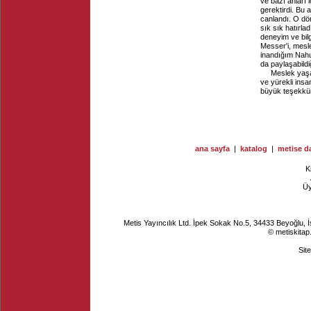
ve bazı anları
gerektirdi. B
canlandı. O dö
sık sık hatırla
deneyim ve bilg
Messer'i, mesle
inandığım Nahu
da paylaşabild
Meslek yaşa
ve yürekli ins
büyük teşekkür
ana sayfa
|
katalog
|
metise da
K
Ü
Metis Yayıncılık Ltd. İpek Sokak No.5, 34433 Beyoğlu, 
© metiskitap
Sit