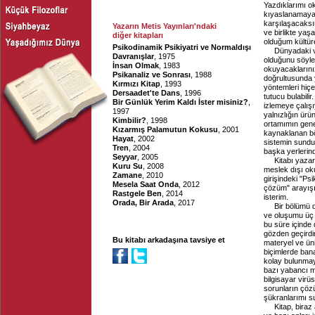
Yazdıklarımı o
kıyaslanamayaca
karşılaşacaksı
Yazarın Metis Yayınları'ndaki
ve birlikte yaş
diğer kitapları
olduğum kültür
Psikodinamik Psikiyatri ve Normaldışı
Dünyadaki v
Davranışlar
, 1975
olduğunu söyle
İnsan Olmak
, 1983
okuyacaklarınız
Psikanaliz ve Sonrası
, 1988
doğrultusunda y
Kırmızı Kitap
, 1993
yöntemleri hiçe
Dersaadet'te Dans
, 1996
tutucu bulabili
Bir Günlük Yerim Kaldı İster misiniz?
,
izlemeye çalış
1997
yalnızlığın ür
Kimbilir?
, 1998
ortamımın genel
Kızarmış Palamutun Kokusu
, 2001
kaynaklanan böyl
Hayat
, 2002
sistemin sunduğ
Tren
, 2004
başka yerlerind
Seyyar
, 2005
Kitabı yaz
Kuru Su
, 2008
meslek dışı ok
Zamane
, 2010
girişindeki "Ps
Mesela Saat Onda
, 2012
çözüm" arayışı
Rastgele Ben
, 2014
isterim.
Orada, Bir Arada
, 2017
Bir bölümü d
ve oluşumu üç y
bu süre içinde
gözden geçirdi
Bu kitabı arkadaşına tavsiye et
materyel ve üniv
biçimlerde bana
kolay bulunmay
bazı yabancı me
bilgisayar vir
sorunların çö
şükranlarımı s
Kitap, biraz 