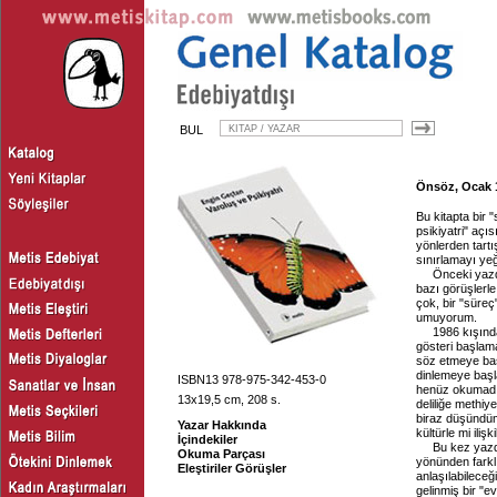
BUL
Önsöz, Ocak 1
Bu kitapta bir 
psikiyatri" açı
yönlerden tartı
sınırlamayı ye
Önceki yazd
bazı görüşlerle 
çok, bir "süreç
umuyorum.
1986 kışında
gösteri başlam
söz etmeye baş
dinlemeye başl
ISBN13 978-975-342-453-0
henüz okumadığ
13x19,5 cm, 208 s.
deliliğe methiy
biraz düşündüm
Yazar Hakkında
kültürle mi iliş
İçindekiler
Bu kez yazd
Okuma Parçası
yönünden farklı
Eleştiriler Görüşler
anlaşılabileceğ
gelinmiş bir "e