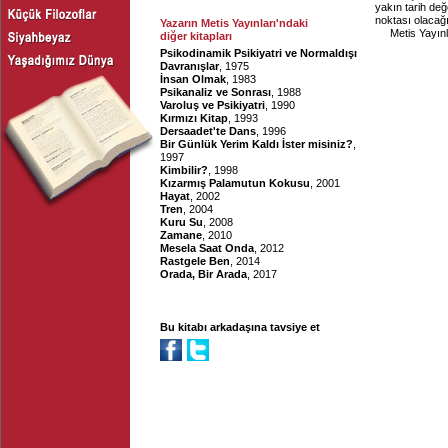
yakın tarih de
noktası olaca
Yazarın Metis Yayınları'ndaki
Metis Yayınl
diğer kitapları
Psikodinamik Psikiyatri ve Normaldışı
Davranışlar
, 1975
İnsan Olmak
, 1983
Psikanaliz ve Sonrası
, 1988
Varoluş ve Psikiyatri
, 1990
Kırmızı Kitap
, 1993
Dersaadet'te Dans
, 1996
Bir Günlük Yerim Kaldı İster misiniz?
,
1997
Kimbilir?
, 1998
Kızarmış Palamutun Kokusu
, 2001
Hayat
, 2002
Tren
, 2004
Kuru Su
, 2008
Zamane
, 2010
Mesela Saat Onda
, 2012
Rastgele Ben
, 2014
Orada, Bir Arada
, 2017
Bu kitabı arkadaşına tavsiye et