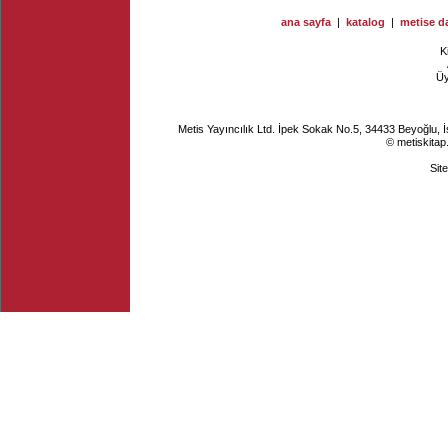
ana sayfa
|
katalog
|
metise da
K
Ü
Metis Yayıncılık Ltd. İpek Sokak No.5, 34433 Beyoğlu, 
© metiskitap
Sit