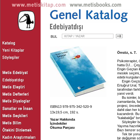
BUL
Önsöz, s. 7.
Psikoterapist, 
hatta DJ... Çeş
Engin Geçtan il
meslek seçimi, 
edebi kurguları
Engin Geçta
Ertuğrul Ural,
tarafından fark
yanıt verdi.
Bu isimler, 
zamanlarda, far
projesi, öncede
ISBN13 978-975-342-520-9
dahil olan her 
13x19,5 cm, 192 s.
kazandırdı. Bu a
"kalabalığa" bır
Yazar Hakkında
Söyleşiler 
İçindekiler
Yayıma hazırlı
Okuma Parçası
Bazı benzer so
Tek bir yor
bir değişimin s