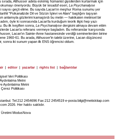
 sırada, Althusser adeta eskimiş hümanist giysilerden kurtarmak için
 okumayı öneriyordu. Büyük bir tesadüf eseri,
La Psychanalyse
inci sayısı geçti elime. Bu sayıda Lacan'ın meşhur Roma sunumu yer
tarihli "Psikanalizde Dil ve Sözün İşlevi ve Alanı" başlığını taşıyan
am anlamıyla gözlerimi kamaştırdı bu metin — hakikaten metinsel bir
dım, öyle ki sonrasında Lacan'la kurduğum teorik ilişki hep yazı
u. Bu ilk keşiften sonra,
La Psychanalyse
dergisini almaya devam ettim
zlerde Lacan'a referans vermeye başladım. Bu referanslar karşısında
thusser, Lacan'ın Sainte-Anne hastanesinde verdiği seminerlerden birine
Sene 1960-61. Bu arada, Althusser'in talebi üzerine, Lacan düşüncesi
ir, sonra iki sunum yapan ilk ENS öğrencisi oldum.
ir
|
editor
|
yazarlar
|
rights list
|
bağlantılar
işisel Veri Politikası
Aydınlatma Metni
ye Aydınlatma Metni
Çerez Politikası
İstanbul. Tel:212 2454696 Fax:212 2454519 e-posta:
bilgi@metiskitap.com
.com 2026. Her hakkı saklıdır.
e Üretimi
ModusNova