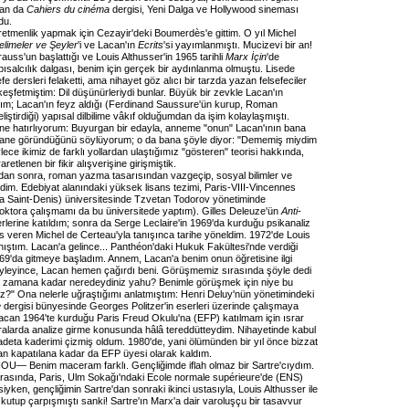
dan da
Cahiers du cinéma
dergisi, Yeni Dalga ve Hollywood sineması
du.
retmenlik yapmak için Cezayir'deki Boumerdès'e gittim. O yıl Michel
elimeler ve Şeyler
'i ve Lacan'ın
Ecrits
'si yayımlanmıştı. Mucizevi bir an!
auss'un başlattığı ve Louis Althusser'in 1965 tarihli
Marx İçin
'de
ısalcılık dalgası, benim için gerçek bir aydınlanma olmuştu. Lisede
e dersleri felaketti, ama nihayet göz alıcı bir tarzda yazan felsefeciler
eşfetmiştim: Dil düşünürleriydi bunlar. Büyük bir zevkle Lacan'ın
dım; Lacan'ın feyz aldığı (Ferdinand Saussure'ün kurup, Roman
iştirdiği) yapısal dilbilime vâkıf olduğumdan da işim kolaylaşmıştı.
hne hatırlıyorum: Buyurgan bir edayla, anneme "onun" Lacan'ının bana
yane göründüğünü söylüyorum; o da bana şöyle diyor: "Dememiş miydim
ece ikimiz de farklı yollardan ulaştığımız "gösteren" teorisi hakkında,
etlenen bir fikir alışverişine girişmiştik.
dan sonra, roman yazma tasarısından vazgeçip, sosyal bilimler ve
dim. Edebiyat alanındaki yüksek lisans tezimi, Paris-VIII-Vincennes
a Saint-Denis) üniversitesinde Tzvetan Todorov yönetiminde
ktora çalışmamı da bu üniversitede yaptım). Gilles Deleuze'ün
Anti-
lerine katıldım; sonra da Serge Leclaire'in 1969'da kurduğu psikanaliz
 veren Michel de Certeau'yla tanışınca tarihe yöneldim. 1972'de Louis
anıştım. Lacan'a gelince... Panthéon'daki Hukuk Fakültesi'nde verdiği
69'da gitmeye başladım. Annem, Lacan'a benim onun öğretisine ilgi
leyince, Lacan hemen çağırdı beni. Görüşmemiz sırasında şöyle dedi
 zamana kadar neredeydiniz yahu? Benimle görüşmek için niye bu
iz?" Ona nelerle uğraştığımı anlatmıştım: Henri Deluy'nün yönetimindeki
e
dergisi bünyesinde Georges Politzer'in eserleri üzerinde çalışmaya
acan 1964'te kurduğu Paris Freud Okulu'na (EFP) katılmam için ısrar
sıralarda analize girme konusunda hâlâ tereddütteydim. Nihayetinde kabul
adeta kaderimi çizmiş oldum. 1980'de, yani ölümünden bir yıl önce bizzat
an kapatılana kadar da EFP üyesi olarak kaldım.
U— Benim maceram farklı. Gençliğimde iflah olmaz bir Sartre'cıydım.
arasında, Paris, Ulm Sokağı'ndaki Ecole normale supérieure'de (ENS)
siyken, gençliğimin Sartre'dan sonraki ikinci ustasıyla, Louis Althusser ile
ıt kutup çarpışmıştı sanki! Sartre'ın Marx'a dair varoluşçu bir tasavvur