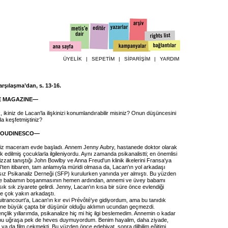
ÜYELİK
|
SEPETİM
|
SİPARİŞİM
|
YARDIM
Karşılaşma’dan, s. 13-16.
E MAGAZINE—
, ikiniz de Lacan'la ilişkinizi konumlandırabilir misiniz? Onun düşüncesini
da keşfetmiştiniz?
ROUDINESCO—
iz maceram evde başladı. Annem Jenny Aubry, hastanede doktor olarak
rk edilmiş çocuklarla ilgileniyordu. Aynı zamanda psikanalistti; en önemlisi
zzat tanıştığı John Bowlby ve Anna Freud'un klinik ilkelerini Fransa'ya
3'ten itibaren, tam anlamıyla müridi olmasa da, Lacan'ın yol arkadaşı
ız Psikanaliz Derneği (SFP) kurulurken yanında yer almıştı. Bu yüzden
e babamın boşanmasının hemen ardından, annemi ve üvey babamı
sık sık ziyarete gelirdi. Jenny, Lacan'ın kısa bir süre önce evlendiği
ile çok yakın arkadaştı.
itrancourt'a, Lacan'ın kır evi Prévôté'ye gidiyordum, ama bu tanıdık
ne büyük çapta bir düşünür olduğu aklımın ucundan geçmezdi.
gençlik yıllarımda, psikanalize hiç mi hiç ilgi beslemedim. Annemin o kadar
ş bu uğraşa pek de heves duymuyordum. Benim hayalim, daha ziyade,
a da film çekmekti. Bu yüzden önce edebiyat, sonra dilbilim eğitimi