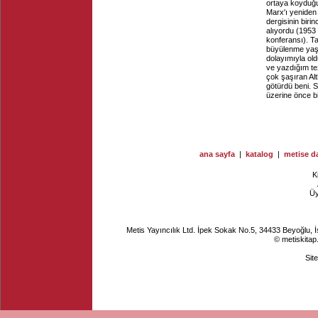
ortaya koyduğu
Marx'ı yeniden
dergisinin bir
alıyordu (1953 
konferansı). T
büyülenme yaşa
dolayımıyla old
ve yazdığım te
çok şaşıran Al
götürdü beni. 
üzerine önce b
ana sayfa
|
katalog
|
metise da
K
Ü
Metis Yayıncılık Ltd. İpek Sokak No.5, 34433 Beyoğlu, 
© metiskitap
Sit