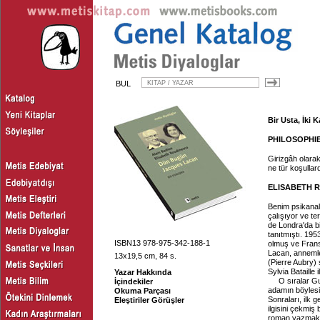
BUL
Bir Usta, İki 
PHILOSOPHI
Girizgâh olarak
ne tür koşullar
ELISABETH 
Benim psikanal
çalışıyor ve te
de Londra'da bi
tanıtmıştı. 195
ISBN13 978-975-342-188-1
olmuş ve Frans
Lacan, anneml
13x19,5 cm, 84 s.
(Pierre Aubry) 
Sylvia Bataille 
Yazar Hakkında
O sıralar Gu
İçindekiler
adamın böylesi
Okuma Parçası
Sonraları, ilk 
Eleştiriler Görüşler
ilgisini çekmi
roman yazmak y