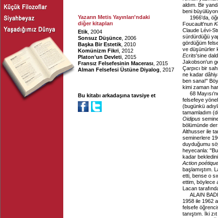
aldım. Bir yan
beni büyülüyor
Yazarın Metis Yayınları'ndaki
1966'da, öğ
diğer kitapları
Foucault'nun
K
Claude Lévi-Str
Etik
, 2004
sürdürdüğü yap
Sonsuz Düşünce
, 2006
gördüğüm felsef
Başka Bir Estetik
, 2010
ve düşünürler k
Komünizm Fikri
, 2012
Ecrits
'sine dal
Platon’un Devleti
, 2015
Jakobson'un gel
Fransız Felsefesinin Macerası
, 2015
Çarpıcı bir sa
Alman Felsefesi Üstüne Diyalog
, 2017
ne kadar dâhi
ben sana!" Böyl
kimi zaman harar
68 Mayısı'n
Bu kitabı arkadaşına tavsiye et
felsefeye yönel
(bugünkü adıyl
tamamladım (do
Oidipus
seminer
bölümünde ders
Althusser ile t
seminerlere 19
duyduğumu söy
heyecanla: "Bu
kadar bekledin
Action poétiqu
başlamıştım. L
etti, bense o 
ettim, böylece 
Lacan tarafınd
ALAIN BADIO
1958 ile 1962 
felsefe öğrenci
tanıştım. İki z