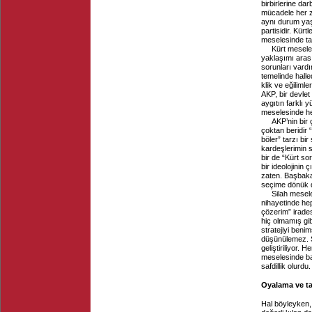
birbirlerine dar
mücadele her z
aynı durum yaş
partisidir. Kürt
meselesinde tari
Kürt meseles
yaklaşımı aras
sorunları vardır
temelinde halle
klik ve eğilimle
AKP, bir devlet
aygıtın farklı y
meselesinde he
AKP’nin bir 
çoktan beridir 
böler” tarzı bi
kardeşlerimin s
bir de “Kürt so
bir ideolojinin 
zaten. Başbaka
seçime dönük değ
Silah mesele
nihayetinde hep
çözerim” irade
hiç olmamış gib
stratejiyi ben
düşünülemez. Ş
geliştiriliyor.
meselesinde ba
safdillik olurd
Oyalama ve ta
Hal böyleyken, 