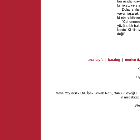
her açıdan gay
kimliksiz ve st
Dolayısıyla
yaygınlaşarak 
birebir etkiley
“Cehennem o
yüzüne bir ba
içinde. Kimliks
değil”...
ana sayfa
|
katalog
|
metise da
K
Ü
Metis Yayıncılık Ltd. İpek Sokak No.5, 34433 Beyoğlu, 
© metiskitap
Sit