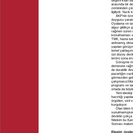
değerli kılan d
arasında bir d
zemininden çık
ilgiliydi. Yazı
AKP’nin öze
duygusu yaratm
Oyalama ve tas
algıyı gittikçe
rağmen süren n
konulmaması ve
TMK, hasta tutu
atılmamış olmas
yapılan görüşme
temel yaklaşım
üst düzey devle
terörü sona e
Görüşme man
demesine rağm
de durabilir. A
pazarlığın cazi
görmezden gelin
çatışmasız/ölüm
programı ve tar
ortada da böyle
Yeni ideoloj
hazırlığı yapıl
örgütleri, sivi
kurguluyor.
Olan biten 
sunulmamışken 
devletin çokça 
Nitekim bu Kandi
Sonrası malum, 
Eleştiri -özeleş