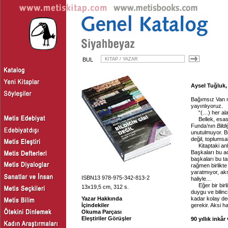
BUL
Aysel Tuğluk, 
Bağımsız Van m
yayınlıyoruz.
“(…) her ala
Bellek, esa
Funda’nın
Bildi
unutulmuyor. Bi
değil, toplumsa
Kitaptaki a
Başkaları bu a
başkaları bu ta
rağmen birlikte
yaratmıyor, aks
ISBN13 978-975-342-813-2
haliyle...
Eğer bir bir
13x19,5 cm, 312 s.
duygu ve bilinc
Yazar Hakkında
kadar kolay değ
İçindekiler
gerekir. Aksi h
Okuma Parçası
Eleştiriler Görüşler
90 yıllık inkâr