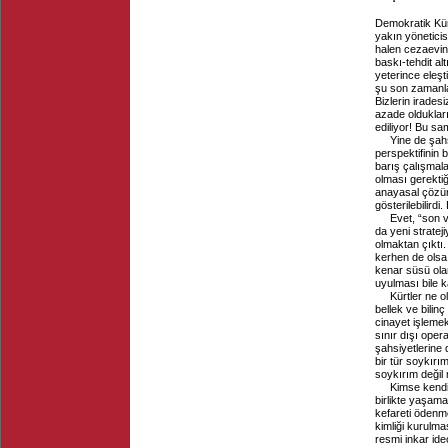
Demokratik Kürt 
yakın yöneticis
halen cezaevind
baskı-tehdit al
yeterince eleşt
şu son zamanla
Bizlerin irades
azade oldukları
ediliyor! Bu s
Yine de şahs
perspektifinin 
barış çalışmal
olması gerekti
anayasal çözüm
gösterilebilird
Evet, “son 
da yeni stratej
olmaktan çıktı.
kerhen de olsa
kenar süsü ola
uyulması bile k
Kürtler ne o
bellek ve bilin
cinayet işlemek
sınır dışı ope
şahsiyetlerine d
bir tür soykırı
soykırım değil 
Kimse kendi
birlikte yaşama
kefareti ödenme
kimliği kurulma
resmi inkar ide