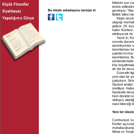
Nitekim son za
teskin edilmek
Bu kitabı arkadaşına tavsiye et
gerekiyor. “Ba
Bellek bilinci bi
Kitabı okurk
ulaştığı merhal
geliyor. 29. is
halen ‘Kürtlere 
etkileyecek bir
Yazık ki, Kü
sorunlu duruma 
tanımlıyordur 
tanımlaması ban
yapılan kırıma 
tanımlanma. Bun
isimlendirmeler
köy boşaltmalar
de öte bir dur
Güncelin ilg
yeni olan bir ş
çalışılıyor. St
Siyaset analizi
üretiliyor. Hat
hareketle devas
hem devletin ko
Velhasıl, elbir
nasıl biteceği d
Yeni bir ideolo
Cumhuriyet, kur
Kürtler açısınd
muhafazakarlar
İttihat ve Ter