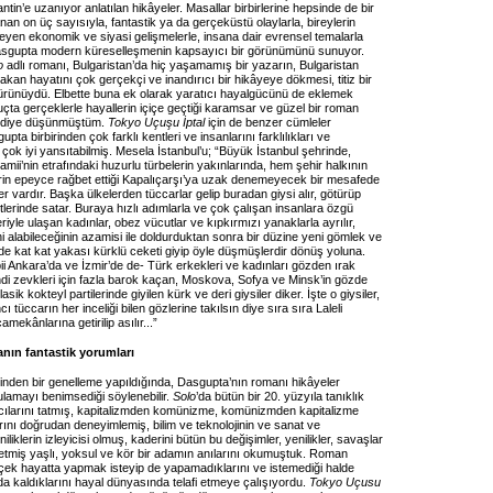
antin’e uzanıyor anlatılan hikâyeler. Masallar birbirlerine hepsinde de bir
nan on üç sayısıyla, fantastik ya da gerçeküstü olaylarla, bireylerin
ileyen ekonomik ve siyasi gelişmelerle, insana dair evrensel temalarla
asgupta modern küreselleşmenin kapsayıcı bir görünümünü sunuyor.
o
adlı romanı, Bulgaristan’da hiç yaşamamış bir yazarın, Bulgaristan
l akan hayatını çok gerçekçi ve inandırıcı bir hikâyeye dökmesi, titiz bir
 ürünüydü. Elbette buna ek olarak yaratıcı hayalgücünü de eklemek
çta gerçeklerle hayallerin içiçe geçtiği karamsar ve güzel bir roman
, diye düşünmüştüm.
Tokyo Uçuşu İptal
için de benzer cümleler
gupta birbirinden çok farklı kentleri ve insanlarını farklılıkları ve
e çok iyi yansıtabilmiş. Mesela İstanbul’u; “Büyük İstanbul şehrinde,
ii’nin etrafındaki huzurlu türbelerin yakınlarında, hem şehir halkının
erin epeyce rağbet ettiği Kapalıçarşı’ya uzak denemeyecek bir mesafede
yer vardır. Başka ülkelerden tüccarlar gelip buradan giysi alır, götürüp
erinde satar. Buraya hızlı adımlarla ve çok çalışan insanlara özgü
riyle ulaşan kadınlar, obez vücutlar ve kıpkırmızı yanaklarla ayrılır,
ni alabileceğinin azamisi ile doldurduktan sonra bir düzine yeni gömlek ve
de kat kat yakası kürklü ceketi giyip öyle düşmüşlerdir dönüş yoluna.
bii Ankara’da ve İzmir’de de- Türk erkekleri ve kadınları gözden ırak
ndi zevkleri için fazla barok kaçan, Moskova, Sofya ve Minsk’in gözde
asik kokteyl partilerinde giyilen kürk ve deri giysiler diker. İşte o giysiler,
ı tüccarın her inceliği bilen gözlerine takılsın diye sıra sıra Laleli
mekânlarına getirilip asılır...”
nın fantastik yorumları
rinden bir genelleme yapıldığında, Dasgupta’nın romanı hikâyeler
ulamayı benimsediği söylenebilir.
Solo
’da bütün bir 20. yüzyıla tanıklık
cılarını tatmış, kapitalizmden komünizme, komünizmden kapitalizme
rını doğrudan deneyimlemiş, bilim ve teknolojinin ve sanat ve
iliklerin izleyicisi olmuş, kaderini bütün bu değişimler, yenilikler, savaşlar
 etmiş yaşlı, yoksul ve kör bir adamın anılarını okumuştuk. Roman
ek hayatta yapmak isteyip de yapamadıklarını ve istemediği halde
 kaldıklarını hayal dünyasında telafi etmeye çalışıyordu.
Tokyo Uçusu