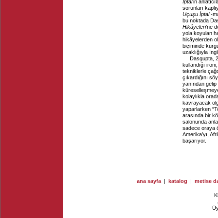
İptal
’in anlatıc
sorunları kaplı
Uçuşu İptal
-ma
bu noktada Das
Hikâyeleri
’ne d
yola koyulan ha
hikâyelerden 
biçiminde kurgu
uzaklığıyla İngi
Dasgupta, 2
kullandığı iron
tekniklerle ça
çıkardığını söy
yanından gelip 
küreselleşmeye
kolaylıkla orad
kavrayacak olg
yaparlarken “To
arasında bir kö
salonunda anlat
sadece oraya ö
Amerika’yı, Afr
başarıyor.
ana sayfa
|
katalog
|
metise da
K
Ü