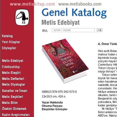
BUL
A. Ömer Türke
Hint asıllı Br
mahsur kalan on
biçminde kurgul
yüzyılın hayat 
Canterbury Hik
Tokyo Uçuşu İp
saygı duruşu” o
Tokyo sefer
büyük bir hava
eden havaliman
nakledilir. An
zorundadır. Hep
ISBN13 978-975-342-573-5
hikâye anlatara
ülkeden, farklı
13x19,5 cm, 416 s.
Benjamin’in söy
yoksullara, fil
Yazar Hakkında
kadar genişleyen
Okuma Parçası
İlk hikâye 
Eleştiriler Görüşler
İkinci anlatıc
ABD’ye, Nijery