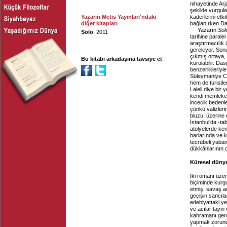
nihayetinde Arj
şekilde vurgula
Yazarın Metis Yayınları'ndaki
kaderlerini etk
diğer kitapları
bağlanırken D
Yazarın
Sol
Solo
, 2011
tarihine parale
araştırmacılık
gerekiyor. Sonu
çıkmış ortaya
Bu kitabı arkadaşına tavsiye et
kurulabilir. Das
benzerlikleriyl
Süleymaniye Cam
hem de turistl
Laleli diye bir 
kendi memleketl
incecik bedenle
çünkü valizleri
bluzu, üzerine 
İstanbul’da -ta
atölyelerde ke
barlarında ve kl
tecrübeli yabanc
dükkânlarının ca
Küresel dünya
İki romanı üze
biçiminde kurg
etmiş, savaş a
geçişin sancıla
edebiyattaki yen
ve acılar tayin
kahramanı gerç
yapmak zorunda