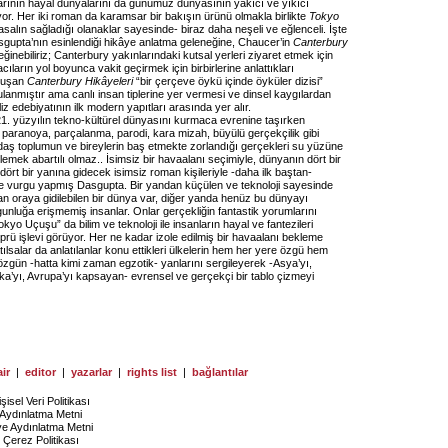
ılarının hayal dünyalarını da günümüz dünyasının yakıcı ve yıkıcı
yor. Her iki roman da karamsar bir bakışın ürünü olmakla birlikte
Tokyo
salın sağladığı olanaklar sayesinde- biraz daha neşeli ve eğlenceli. İşte
gupta’nın esinlendiği hikâye anlatma geleneğine, Chaucer’in
Canterbury
eğinebiliriz; Canterbury yakınlarındaki kutsal yerleri ziyaret etmek için
cıların yol boyunca vakit geçirmek için birbirlerine anlattıkları
oluşan
Canterbury Hikâyeleri
“bir çerçeve öykü içinde öyküler dizisi”
lanmıştır ama canlı insan tiplerine yer vermesi ve dinsel kaygılardan
liz edebiyatının ilk modern yapıtları arasında yer alır.
1. yüzyılın tekno-kültürel dünyasını kurmaca evrenine taşırken
i, paranoya, parçalanma, parodi, kara mizah, büyülü gerçekçilik gibi
ğdaş toplumun ve bireylerin baş etmekte zorlandığı gerçekleri su yüzüne
lemek abartılı olmaz.. İsimsiz bir havaalanı seçimiyle, dünyanın dört bir
dört bir yanına gidecek isimsiz roman kişileriyle -daha ilk baştan-
 vurgu yapmış Dasgupta. Bir yandan küçülen ve teknoloji sayesinde
an oraya gidilebilen bir dünya var, diğer yanda henüz bu dünyayı
unluğa erişmemiş insanlar. Onlar gerçekliğin fantastik yorumlarını
kyo Uçuşu” da bilim ve teknoloji ile insanların hayal ve fantezileri
prü işlevi görüyor. Her ne kadar izole edilmiş bir havaalanı bekleme
ılsalar da anlatılanlar konu ettikleri ülkelerin hem her yere özgü hem
zgün -hatta kimi zaman egzotik- yanlarını sergileyerek -Asya’yı,
ika’yı, Avrupa’yı kapsayan- evrensel ve gerçekçi bir tablo çizmeyi
ir
|
editor
|
yazarlar
|
rights list
|
bağlantılar
işisel Veri Politikası
Aydınlatma Metni
ye Aydınlatma Metni
Çerez Politikası