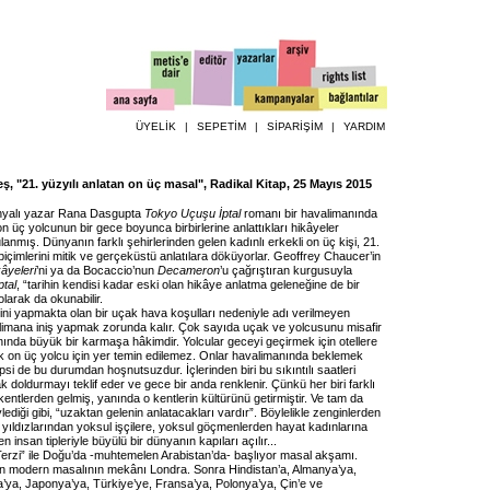
ÜYELİK
|
SEPETİM
|
SİPARİŞİM
|
YARDIM
ş, "21. yüzyılı anlatan on üç masal", Radikal Kitap, 25 Mayıs 2015
itanyalı yazar Rana Dasgupta
Tokyo Uçuşu İptal
romanı bir havalimanında
 üç yolcunun bir gece boyunca birbirlerine anlattıkları hikâyeler
anmış. Dünyanın farklı şehirlerinden gelen kadınlı erkekli on üç kişi, 21.
biçimlerini mitik ve gerçeküstü anlatılara döküyorlar. Geoffrey Chaucer’in
âyeleri
’ni ya da Bocaccio’nun
Decameron
’u çağrıştıran kurgusuyla
tal
, “tarihin kendisi kadar eski olan hikâye anlatma geleneğine de bir
larak da okunabilir.
ini yapmakta olan bir uçak hava koşulları nedeniyle adı verilmeyen
limana iniş yapmak zorunda kalır. Çok sayıda uçak ve yolcusunu misafir
ında büyük bir karmaşa hâkimdir. Yolcular geceyi geçirmek için otellere
cak on üç yolcu için yer temin edilemez. Onlar havalimanında beklemek
si de bu durumdan hoşnutsuzdur. İçlerinden biri bu sıkıntılı saatleri
k doldurmayı teklif eder ve gece bir anda renklenir. Çünkü her biri farklı
 kentlerden gelmiş, yanında o kentlerin kültürünü getirmiştir. Ve tam da
lediği gibi, “uzaktan gelenin anlatacakları vardır”. Böylelikle zenginlerden
m yıldızlarından yoksul işçilere, yoksul göçmenlerden hayat kadınlarına
 insan tipleriyle büyülü bir dünyanın kapıları açılır...
“Terzi” ile Doğu’da -muhtemelen Arabistan’da- başlıyor masal akşamı.
ının modern masalının mekânı Londra. Sonra Hindistan’a, Almanya’ya,
a’ya, Japonya’ya, Türkiye’ye, Fransa’ya, Polonya’ya, Çin’e ve