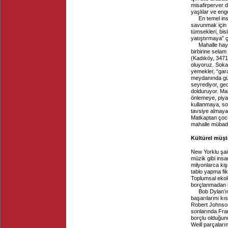
misafirperver 
yaşlılar ve engel
En temel in
savunmak için i
tümsekleri, bisi
yatıştırmaya” ç
Mahalle haya
birbirine selam
(Kadıköy, 3471
oluyoruz. Sokak
yemekler, “gara
meydanında günd
seyrediyor, gec
dolduruyor. Mah
önlemeye, piya
kullanmaya, so
tavsiye almaya,
Matkaptan çocuk
mahalle mübade
Kültürel müşt
New Yorklu şai
müzik gibi insa
milyonlarca ki
tablo yapma fi
Toplumsal ekolo
borçlanmadan 
Bob Dylan’ı
başarılarını k
Robert Johnson
sonlarında Fran
borçlu olduğun
Weill parçalar