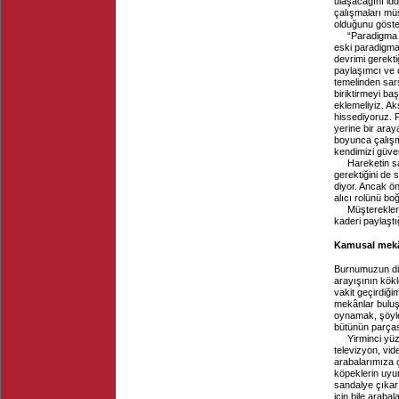
ulaşacağını idd
çalışmaları mü
olduğunu göster
“Paradigma 
eski paradigma
devrimi gerekti
paylaşımcı ve 
temelinden sars
biriktirmeyi ba
eklemeliyiz. Ak
hissediyoruz. 
yerine bir aray
boyunca çalışm
kendimizi güven
Hareketin s
gerektiğini de s
diyor. Ancak ö
alıcı rolünü bo
Müşterekler
kaderi paylaştı
Kamusal mekâ
Burnumuzun dib
arayışının kökl
vakit geçirdiğ
mekânlar buluş
oynamak, şöyle
bütünün parçası
Yirminci yüz
televizyon, vid
arabalarımıza ç
köpeklerin uyu
sandalye çıkar
için bile araba