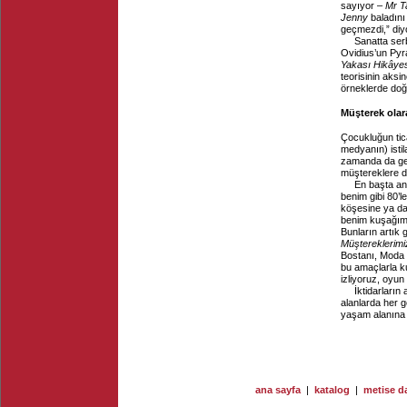
sayıyor –
Mr T
Jenny
baladını
geçmezdi,” diy
Sanatta serb
Ovidius’un Py
Yakası Hikâyes
teorisinin aksin
örneklerde doğ
Müşterek olar
Çocukluğun tica
medyanın) isti
zamanda da genç
müştereklere dai
En başta an
benim gibi 80’l
köşesine ya da 
benim kuşağımda
Bunların artık
Müştereklerimi
Bostanı, Moda 
bu amaçlarla ku
izliyoruz, oyu
İktidarları
alanlarda her 
yaşam alanına 
ana sayfa
|
katalog
|
metise da