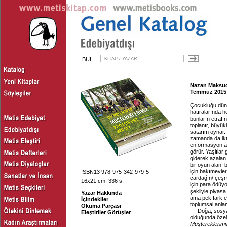
BUL
Nazan Maksud
Temmuz 2015
Çocukluğu düny
hatıralarında h
bunların etraf
toplanır, büyük
satarım oynar.
zamanda da ikt
enformasyon ağ
görür. Yaşlıla
giderek azalan 
bir oyun alanı 
için bakımevler
ISBN13 978-975-342-979-5
çardağın/ çeşm
16x21 cm, 336 s.
için para ödüyo
şekliyle piyas
Yazar Hakkında
ama pek fark ed
İçindekiler
toplumsal anlam
Okuma Parçası
Doğa, sosyal
Eleştiriler Görüşler
olduğunda özel 
Müştereklerimi