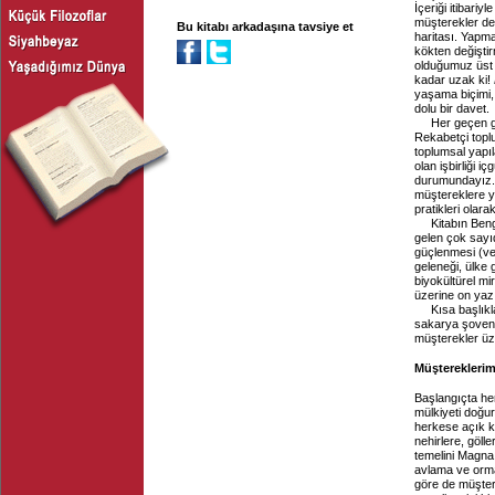
İçeriği itibariy
müşterekler dev
Bu kitabı arkadaşına tavsiye et
haritası. Yapma
kökten değiştir
olduğumuz üst p
kadar uzak ki!
yaşama biçimi,
dolu bir davet.
Her geçen g
Rekabetçi toplu
toplumsal yapı
olan işbirliği
durumundayız.
müştereklere y
pratikleri ola
Kitabın Beng
gelen çok sayıd
güçlenmesi (ve
geleneği, ülke 
biyokültürel mi
üzerine on yazı
Kısa başlıkl
sakarya şoveni
müşterekler üze
Müştereklerimi
Başlangıçta her
mülkiyeti doğur
herkese açık 
nehirlere, göll
temelini Magna
avlama ve orma
göre de müştere