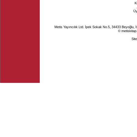
K
Ü
Metis Yayıncılık Ltd. İpek Sokak No.5, 34433 Beyoğlu, 
© metiskitap
Sit