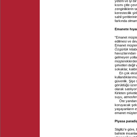
yeterli ve iyi 
kısmı çitle çevr
zenginliklerin 
kerestecilik şir
sahil şeritleri
farkında olma
Emanete hıya
“Emanet müşter
edilmesi ve dev
Emanet müştere
Özgürlük
kitab
havuzlarından 
gelmeyen yollar
müştereklerden
şirketleri deği
sokaklar, kaldır
En çok eksi
kullandıklarımı
güvenlik. Şişe s
görüldüğü üzere
olarak satılıyo
Kirleten şirket
suyu, atmosfer
Öte yandan, 
koruyacak şekil
yaşayanların ey
emanet müşterek
Piyasa paradi
Stiglitz’e göre
bahisle insanl