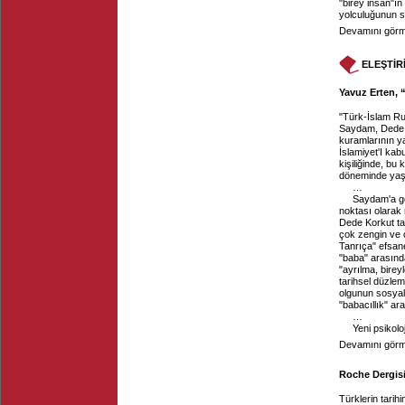
"birey insan"ı
yolculuğunun s
Devamını görme
ELEŞTİR
Yavuz Erten, 
"Türk-İslam Ruh
Saydam, Dede Ko
kuramlarının y
İslamiyet'I ka
kişiliğinde, bu 
döneminde yaş
…
Saydam'a gö
noktası olarak 
Dede Korkut tar
çok zengin ve ç
Tanrıça" efsane
"baba" arasında
"ayrılma, birey
tarihsel düzle
olgunun sosyal,
"babacıllık" ar
…
Yeni psikoloj
Devamını görme
Roche Dergisi,
Türklerin tari