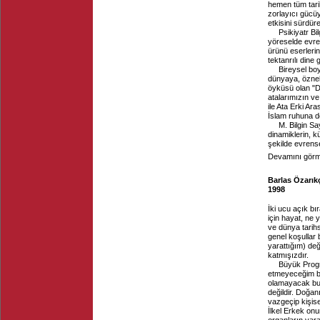
hemen tüm tarih
zorlayıcı gücü
etkisini sürdür
Psikiyatr Bi
yöreselde evren
ürünü eserleri
tektanrılı dine
Bireysel bo
dünyaya, öznel 
öyküsü olan "D
atalarımızın ve
ile Ata Erki A
İslam ruhuna de
M. Bilgin Sa
dinamiklerin, k
şekilde evrense
Devamını görme
Barlas Özarık
1998
İki ucu açık b
için hayat, ne
ve dünya tarih
genel koşullar 
yarattığım) de
katmışızdır.
Büyük Progra
etmeyeceğim ba
olamayacak bu
değildir. Doğan
vazgeçip kişise
İlkel Erkek onun