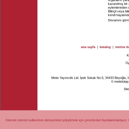
organların yara
kazanılmış bir
eylemlerinden o
Bilinçli veya b
kendi hayatında
Devamını görme
ana sayfa
|
katalog
|
metise da
K
Ü
Metis Yayıncılık Ltd. İpek Sokak No.5, 34433 Beyoğlu, 
© metiskitap
Sit
İnternet sitemizi kullanırken deneyiminizi iyileştirmek için çerezlerden faydalanmaktayız. 