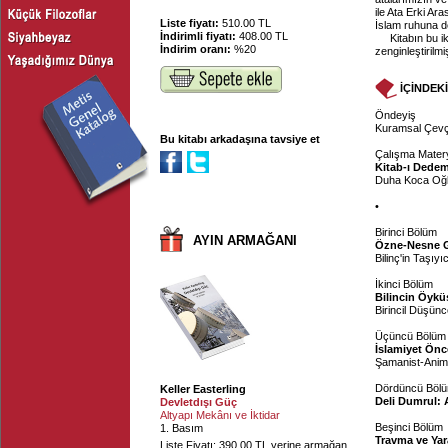
ile Ata Erki A
Liste fiyatı:
510.00 TL
İslam ruhuna de
İndirimli fiyatı:
408.00 TL
Kitabın bu i
İndirim oranı:
%20
zenginleştirilmiş
İÇİNDEK
Öndeyiş
Kuramsal Çev
Bu kitabı arkadaşına tavsiye et
Çalışma Matery
Kitab-ı Dede
Duha Koca Oğl
•
Birinci Bölüm
AYIN ARMAĞANI
Özne-Nesne Ge
Bilinç'in Taşıyı
İkinci Bölüm
Bilincin Öykü
Birincil Düşünc
Üçüncü Bölüm
İslamiyet Önc
Şamanist-Animi
Dördüncü Böl
Keller Easterling
Deli Dumrul: A
Devletdışı Güç
Altyapı Mekânı ve İktidar
Beşinci Bölüm
1. Basım
Travma ve Yara
Liste Fiyatı: 390.00 TL yerine armağan