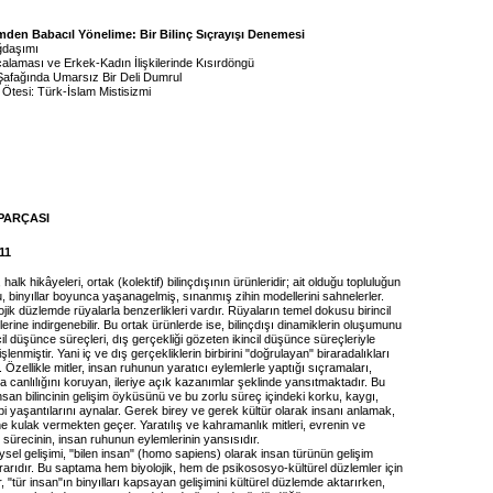
mden Babacıl Yönelime: Bir Bilinç Sıçrayışı Denemesi
ğdaşımı
calaması ve Erkek-Kadın İlişkilerinde Kısırdöngü
 Şafağında Umarsız Bir Deli Dumrul
Ötesi: Türk-İslam Mistisizmi
PARÇASI
11
, halk hikâyeleri, ortak (kolektif) bilinçdışının ürünleridir; ait olduğu topluluğun
 binyıllar boyunca yaşanagelmiş, sınanmış zihin modellerini sahnelerler.
ojik düzlemde rüyalarla benzerlikleri vardır. Rüyaların temel dokusu birincil
rine indirgenebilir. Bu ortak ürünlerde ise, bilinçdışı dinamiklerin oluşumunu
ncil düşünce süreçleri, dış gerçekliği gözeten ikincil düşünce süreçleriyle
işlenmiştir. Yani iç ve dış gerçekliklerin birbirini "doğrulayan" biraradalıkları
Özellikle mitler, insan ruhunun yaratıcı eylemlerle yaptığı sıçramaları,
a canlılığını koruyan, ileriye açık kazanımlar şeklinde yansıtmaktadır. Bu
insan bilincinin gelişim öyküsünü ve bu zorlu süreç içindeki korku, kaygı,
i yaşantılarını aynalar. Gerek birey ve gerek kültür olarak insanı anlamak,
ne kulak vermekten geçer. Yaratılış ve kahramanlık mitleri, evrenin ve
sürecinin, insan ruhunun eylemlerinin yansısıdır.
ysel gelişimi, "bilen insan" (homo sapiens) olarak insan türünün gelişim
arıdır. Bu saptama hem biyolojik, hem de psikososyo-kültürel düzlemler için
er, "tür insan"ın binyılları kapsayan gelişimini kültürel düzlemde aktarırken,