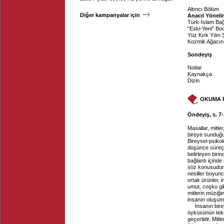
Altıncı Bölüm
Diğer kampanyalar için
Anacıl Yöneli
Türk-İslam Ba
"Eski-Yeni" Bo
Yüz Kırk Yılın
Kozmik Ağacın 
Sondeyiş
Notlar
Kaynakça
Dizin
OKUMA 
Öndeyiş, s. 7-
Masallar, mitler
bireye sunduğu,
Bireysel-psikol
düşünce süreçle
belirleyen biri
bağlantı içinde 
söz konusudur. 
nesiller boyunc
ortak ürünler, 
umut, coşku gib
mitlerin müziği
insanın oluşum 
İnsanın bire
öyküsünün tekr
geçerlidir. Mitl