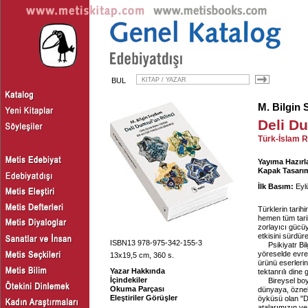
BUL
M. Bilgin
Deli Du
Türk-İslam R
Yayıma Hazırl
Kapak Tasarım
İlk Basım:
Eyl
Türklerin tari
hemen tüm tarih
zorlayıcı gücü
etkisini sürdür
ISBN13 978-975-342-155-3
Psikiyatr Bi
yöreselde evren
13x19,5 cm, 360 s.
ürünü eserleri
Yazar Hakkında
tektanrılı dine
İçindekiler
Bireysel bo
Okuma Parçası
dünyaya, öznel 
Eleştiriler Görüşler
öyküsü olan "D
atalarımızın ve