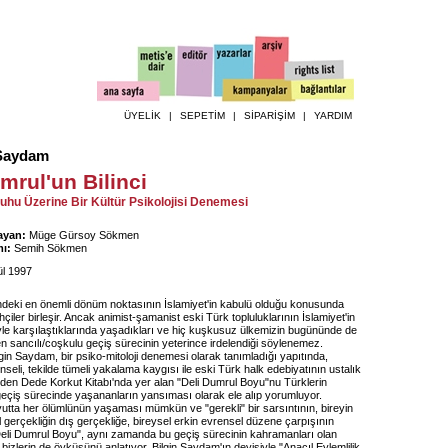
ÜYELİK
|
SEPETİM
|
SİPARİŞİM
|
YARDIM
 Saydam
mrul'un Bilinci
uhu Üzerine Bir Kültür Psikolojisi Denemesi
ayan:
Müge Gürsoy Sökmen
ı:
Semih Sökmen
ül 1997
hindeki en önemli dönüm noktasının İslamiyet'in kabulü olduğu konusunda
çiler birleşir. Ancak animist-şamanist eski Türk topluluklarının İslamiyet'in
yle karşılaştıklarında yaşadıkları ve hiç kuşkusuz ülkemizin bugününde de
en sancılı/coşkulu geçiş sürecinin yeterince irdelendiği söylenemez.
lgin Saydam, bir psiko-mitoloji denemesi olarak tanımladığı yapıtında,
seli, tekilde tümeli yakalama kaygısı ile eski Türk halk edebiyatının ustalık
nden Dede Korkut Kitabı'nda yer alan "Deli Dumrul Boyu"nu Türklerin
 geçiş sürecinde yaşananların yansıması olarak ele alıp yorumluyor.
yutta her ölümlünün yaşaması mümkün ve "gerekli" bir sarsıntının, bireyin
gerçekliğin dış gerçekliğe, bireysel erkin evrensel düzene çarpışının
eli Dumrul Boyu", aynı zamanda bu geçiş sürecinin kahramanları olan
 bizlerin de öyküsünü anlatıyor. Bilgin Saydam'ın deyişiyle "Anacıl Eylemlilik