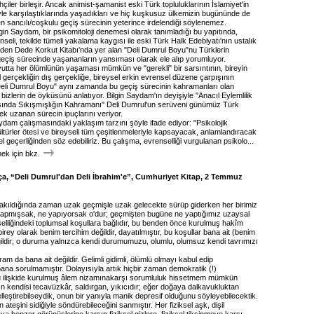
çiler birleşir. Ancak animist-şamanist eski Türk topluluklarının İslamiyet'in
yle karşılaştıklarında yaşadıkları ve hiç kuşkusuz ülkemizin bugününde de
en sancılı/coşkulu geçiş sürecinin yeterince irdelendiği söylenemez.
lgin Saydam, bir psikomitoloji denemesi olarak tanımladığı bu yapıtında,
seli, tekilde tümeli yakalama kaygısı ile eski Türk Halk Edebiyatı'nın ustalık
nden Dede Korkut Kitabı'nda yer alan "Deli Dumrul Boyu"nu Türklerin
 geçiş sürecinde yaşananların yansıması olarak ele alıp yorumluyor.
yutta her ölümlünün yaşaması mümkün ve "gerekli" bir sarsıntının, bireyin
gerçekliğin dış gerçekliğe, bireysel erkin evrensel düzene çarpışının
eli Dumrul Boyu" aynı zamanda bu geçiş sürecinin kahramanları olan
 bizlerin de öyküsünü anlatıyor. Bilgin Saydam'ın deyişiyle "Anacıl Eylemlilik
rasında Sıkışmışlığın Kahramanı" Deli Dumrul'un serüveni günümüz Türk
k uzanan sürecin ipuçlarını veriyor.
ydam çalışmasındaki yaklaşım tarzını şöyle ifade ediyor: "Psikolojik
ültürler ötesi ve bireyseli tüm çeşitlenmeleriyle kapsayacak, anlamlandıracak
l geçerliğinden söz edebiliriz. Bu çalışma, evrenselliği vurgulanan psikolo...
k için bkz.
ça, “Deli Dumrul'dan Deli İbrahim'e”, Cumhuriyet Kitap, 2 Temmuz
ırakıldığında zaman uzak geçmişle uzak gelecekte sürüp giderken her birimiz
 yapmışsak, ne yapıyorsak o'dur; geçmişten bugüne ne yaptığımız uzaysal
selliğindeki toplumsal koşullara bağlıdır, bu benden önce kurulmuş hakîm
birey olarak benim tercihim değildir, dayatılmıştır, bu koşullar bana ait (benim
ğildir; o duruma yalnızca kendi durumumuzu, olumlu, olumsuz kendi tavrımızı
m da bana ait değildir. Gelimli gidimli, ölümlü olmayı kabul edip
na sorulmamıştır. Dolayısıyla artık hiçbir zaman demokratik (!)
 ilişkide kurulmuş âlem nizamınakarşı sorumluluk hissetmem mümkün
ın kendisi tecavüzkâr, saldırgan, yıkıcıdır; eğer doğaya dalkavukluktan
lleştirebilseydik, onun bir yanıyla manik depresif olduğunu söyleyebilecektik.
 ateşini sidiğiyle söndürebileceğini sanmıştır. Her fiziksel aşk, dişil