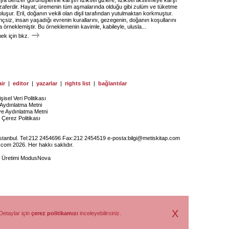
ya benzer görünüşlerine karşın fiziksel gizlere, fiziksel tiksinmeye karşı
 zaferdir. Hayat; üremenin tüm aşmalarında olduğu gibi zulüm ve tüketme
luşur. Eril, doğanın vekili olan dişil tarafından yutulmaktan korkmuştur.
ilinçsiz, insan yaşadığı evrenin kurallarını, gezegenin, doğanın koşullarını
 örneklemiştir. Bu örneklemenin kavimle, kabileyle, ulusla...
k için bkz.
ir
|
editor
|
yazarlar
|
rights list
|
bağlantılar
işisel Veri Politikası
Aydınlatma Metni
ye Aydınlatma Metni
Çerez Politikası
İstanbul. Tel:212 2454696 Fax:212 2454519 e-posta:
bilgi@metiskitap.com
.com 2026. Her hakkı saklıdır.
e Üretimi
ModusNova
X
Detaylar için
çerez politikamızı
inceleyebilirsiniz.