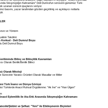
rasında Sıkışmışlığın Kahramanı" Deli Dumrul'un serüveni günümüz Türk-
k uzanan sürecin ipuçlarını veriyor.
kinci basımı, yazar tarafından gözden geçirilmiş ve açıklayıcı notlarla
tir.
İLER
çeve ve Yöntem
alinin Takdimi:
m Korkud - Deli Dumrul Boyu
u Deli Dumrul Boyu
riliminde Bilinç ve Bilinçlilik Kavramları
cısı Olarak Benlik/Benlik Bilinci
sü Olarak Mitoloji
e Sürecinin Yaratıcı Ürünleri Olarak Masallar ve Mitler
esi Türk İnancı ve Dünya Görüşü
st Türklerde Anacıl Ruhsal Örgütlenme: "Ak İne" ve "Han Ülgen"
üm
nacıl Eylemlilik ile Ata Erki Arasında Sıkışmışlığın Kahramanı
tıcılık/Şiddet ve Şefkat: "Yeni" ile Etkileşmenin Biçimleri