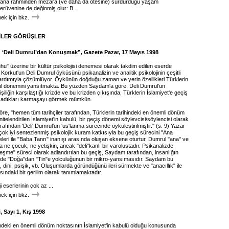
n ana rahminden mezara (ve daha da ötesine) sürdürdüğü yaşam
erüvenine de değinmiş olur: B...
k için bkz.
İLER GÖRÜŞLER
“ ‘Deli Dumrul’dan Konuşmak”, Gazete Pazar, 17 Mayıs 1998
u" üzerine bir kültür psikolojisi denemesi olarak takdim edilen eserde
rkut'un Deli Dumrul öyküsünü psikanalizin ve analitik psikolojinin çeşitli
ardımıyla çözümlüyor. Öykünün doğduğu zaman ve yerin özellikleri Türklerin
bul dönemini yansıtmakta. Bu yüzden Saydam'a göre, Deli Dumrul'un
kişiliğin karşılaştığı krizde ve bu krizden çıkışında, Türklerin İslamiyet'e geçiş
adıkları karmaşayı görmek mümkün.
re, "hemen tüm tarihçiler tarafından, Türklerin tarihindeki en önemli dönüm
nitelendirilen İslamiyet'in kabulü, bir geçiş dönemi söylevcisi/söylencisi olarak
afından 'Deli' Dumrul'un 'us'lanma sürecinde öyküleştirilmiştir." (s. 9) Yazar
ok iyi sentezlenmiş psikolojik kuram katkısıyla bu geçiş sürecini "Ana
leri ile "Baba Tanrı" inanışı arasında oluşan eksene oturtur. Dumrul "ana" ve
 ne çocuk, ne yetişkin, ancak "deli"kanlı bir varoluştadır. Psikanalizde
leşme" süreci olarak adlandırılan bu geçiş, Saydam tarafından, insanlığın
mde "Doğa"dan "Tin"e yolculuğunun bir mikro-yansımasıdır. Saydam bu
 dini, psişik, vb. Oluşumlarda göründüğünü ileri sürmekte ve "anacıllık" ile
asındaki bir gerilim olarak tanımlamaktadır.
i eserlerinin çok az ...
k için bkz.
 Sayı 1, Kış 1998
hindeki en önemli dönüm noktasının İslamiyet'in kabulü olduğu konusunda